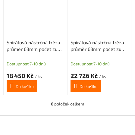
Spirálová nástrčná fréza
Spirálová nástrčná fréza
průměr 63mm počet zubů
průměr 63mm počet zubů
4x3 pro destičky
4x5 pro destičky
APKT/APET 1604
APKT/APET 1604
Dostupnost 7-10 dnů
Dostupnost 7-10 dnů
18 450 Kč
22 726 Kč
/ ks
/ ks
Do košíku
Do košíku
6
položek celkem
O
v
l
Z
á
á
d
p
a