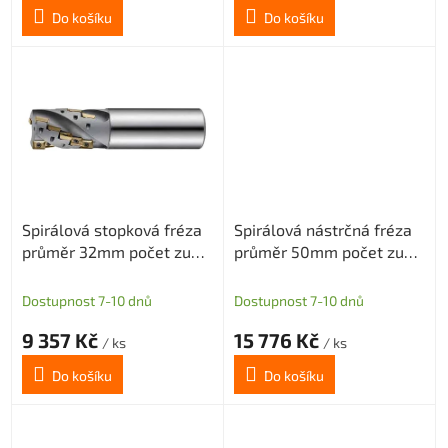
Do košíku
Do košíku
Spirálová stopková fréza
Spirálová nástrčná fréza
průměr 32mm počet zubů
průměr 50mm počet zubů
3x5 pro destičky APKT
3x3 pro destičky
1003
APKT/APET 1604
Dostupnost 7-10 dnů
Dostupnost 7-10 dnů
9 357 Kč
15 776 Kč
/ ks
/ ks
Do košíku
Do košíku