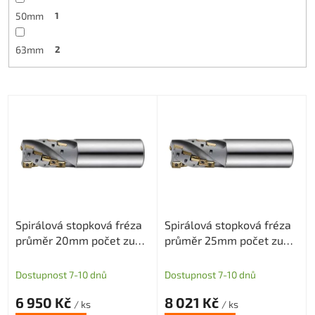
50mm
1
63mm
2
V
ý
p
i
s
p
r
o
Spirálová stopková fréza
Spirálová stopková fréza
d
průměr 20mm počet zubů
průměr 25mm počet zubů
u
1x5 pro destičky APKT
2x4 pro destičky APKT
k
1003
1003
t
Dostupnost 7-10 dnů
Dostupnost 7-10 dnů
ů
6 950 Kč
8 021 Kč
/ ks
/ ks