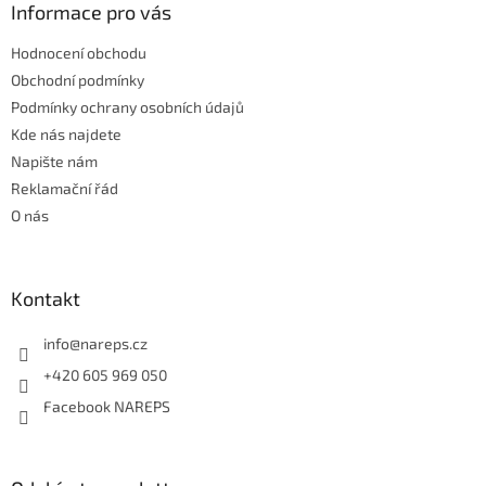
a
Informace pro vás
c
t
í
Hodnocení obchodu
í
p
r
Obchodní podmínky
v
Podmínky ochrany osobních údajů
k
Kde nás najdete
y
Napište nám
v
ý
Reklamační řád
p
O nás
i
s
u
Kontakt
info
@
nareps.cz
+420 605 969 050
Facebook NAREPS