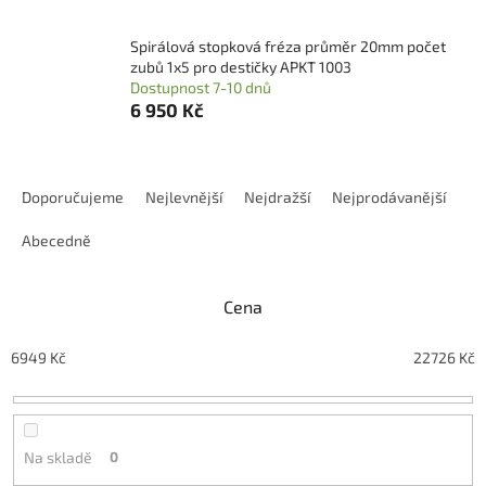
Spirálová stopková fréza průměr 20mm počet
zubů 1x5 pro destičky APKT 1003
Dostupnost 7-10 dnů
6 950 Kč
Ř
a
Doporučujeme
Nejlevnější
Nejdražší
Nejprodávanější
z
e
Abecedně
n
í
Cena
p
r
o
6949
Kč
22726
Kč
d
u
k
t
Na skladě
0
ů