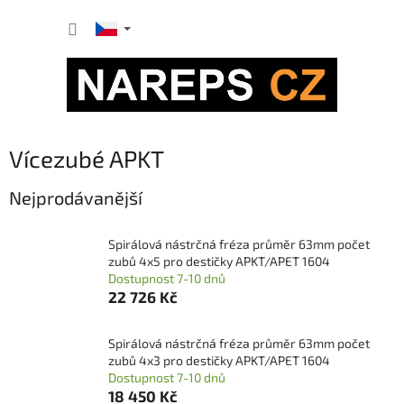
Přejít
NÁKUP
na
obsah
KOŠÍK
Vícezubé APKT
Nejprodávanější
Spirálová nástrčná fréza průměr 63mm počet
zubů 4x5 pro destičky APKT/APET 1604
Dostupnost 7-10 dnů
22 726 Kč
Spirálová nástrčná fréza průměr 63mm počet
zubů 4x3 pro destičky APKT/APET 1604
Dostupnost 7-10 dnů
18 450 Kč