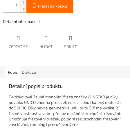
Přidat do košíku
Detailní informace
ZEPTAT SE
HLÍDAT
SDÍLET
Popis
Diskuze
Detailní popis produktu
Tvrdokovová 2zubá monolitní fréza značky WINSTAR je díky
povlaku UNICO vhodná pro ocel, nerez, litinu i kalený materiál
do 55HRC. Díky pevné geometrii a úhlu břitu 30° má vynikající
řezné vlastnosti a velmi přesné obrábění pro boční frézování.
Umožňuje frézování drážek, polodrážek, trochodiní frézování,
zavrtávání, ramping i přerušovaný řez.