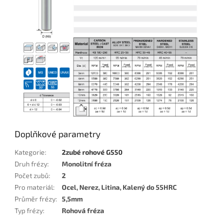
Doplňkové parametry
Kategorie
:
2zubé rohové G550
Druh frézy
:
Monolitní fréza
Počet zubů
:
2
Pro materiál
:
Ocel, Nerez, Litina, Kalený do 55HRC
Průměr frézy
:
5,5mm
Typ frézy
:
Rohová fréza