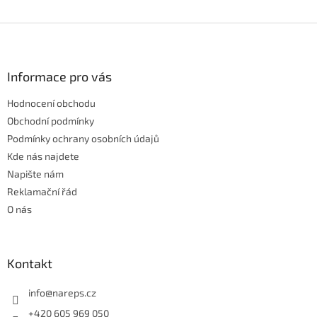
Z
á
p
a
Informace pro vás
t
Hodnocení obchodu
í
Obchodní podmínky
Podmínky ochrany osobních údajů
Kde nás najdete
Napište nám
Reklamační řád
O nás
Kontakt
info
@
nareps.cz
+420 605 969 050