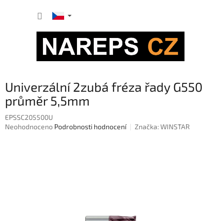
Přejít
NÁKUP
na
obsah
KOŠÍK
Univerzální 2zubá fréza řady G550
průměr 5,5mm
EPSSC205500U
Průměrné
Neohodnoceno
Podrobnosti hodnocení
Značka:
WINSTAR
hodnocení
produktu
je
0,0
z
5
hvězdiček.