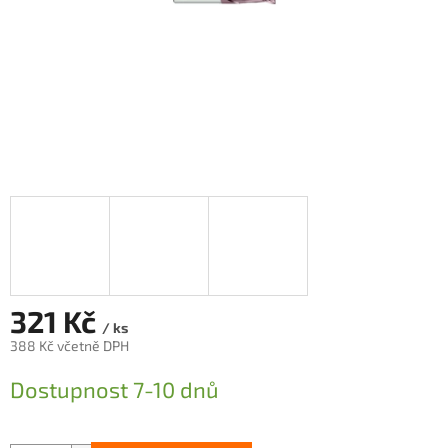
321 Kč
/ ks
388 Kč včetně DPH
Měrná
Dostupnost 7-10 dnů
cena: