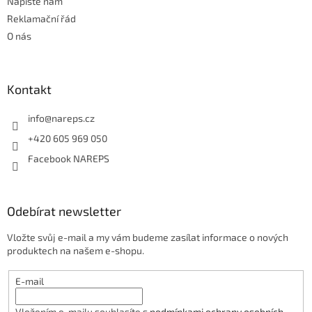
Napište nám
v
ý
Reklamační řád
p
O nás
i
s
u
Kontakt
info
@
nareps.cz
+420 605 969 050
Facebook NAREPS
Odebírat newsletter
Vložte svůj e-mail a my vám budeme zasílat informace o nových
produktech na našem e-shopu.
E-mail
Vložením e-mailu souhlasíte s
podmínkami ochrany osobních