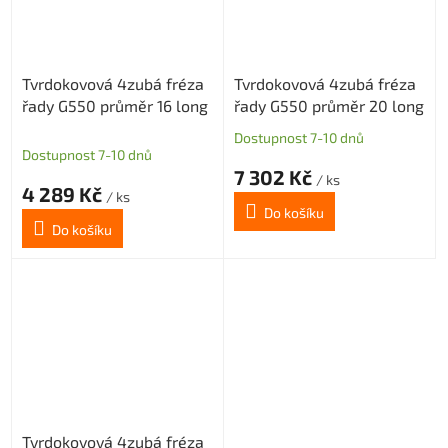
Tvrdokovová 4zubá fréza
Tvrdokovová 4zubá fréza
řady G550 průměr 16 long
řady G550 průměr 20 long
Dostupnost 7-10 dnů
Průměrné
Dostupnost 7-10 dnů
hodnocení
7 302 Kč
produktu
/ ks
4 289 Kč
/ ks
je
Do košíku
5,0
Do košíku
z
5
hvězdiček.
Tvrdokovová 4zubá fréza