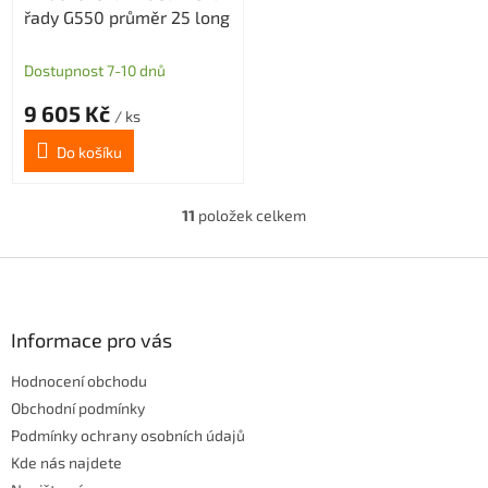
řady G550 průměr 25 long
Dostupnost 7-10 dnů
9 605 Kč
/ ks
Do košíku
11
položek celkem
O
v
l
Z
á
á
d
p
a
a
Informace pro vás
c
t
í
Hodnocení obchodu
í
p
r
Obchodní podmínky
v
Podmínky ochrany osobních údajů
k
Kde nás najdete
y