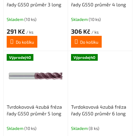
řady G550 průměr 3 long
řady G550 průměr 4 long
u
k
t
Skladem
(10 ks)
Skladem
(10 ks)
ů
291 Kč
306 Kč
/ ks
/ ks
Do košíku
Do košíku
Výprodej40
Výprodej40
Tvrdokovová 4zubá fréza
Tvrdokovová 4zubá fréza
řady G550 průměr 5 long
řady G550 průměr 6 long
Skladem
(10 ks)
Skladem
(8 ks)