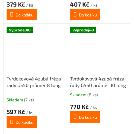
379 Kč
407 Kč
/ ks
/ ks
Do košíku
Do košíku
Výprodej40
Výprodej40
Tvrdokovová 4zubá fréza
Tvrdokovová 4zubá fréza
řady G550 průměr 8 long
řady G550 průměr 10 long
Skladem
(8 ks)
Průměrné
Skladem
(7 ks)
hodnocení
770 Kč
produktu
/ ks
597 Kč
/ ks
je
Do košíku
5,0
Do košíku
z
5