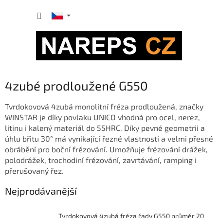
Přejít
NÁKUP
na
obsah
KOŠÍK
4zubé prodloužené G550
Tvrdokovová 4zubá monolitní fréza prodloužená, značky
WINSTAR je díky povlaku UNICO vhodná pro ocel, nerez,
litinu i kalený materiál do 55HRC. Díky pevné geometrii a
úhlu břitu 30° má vynikající řezné vlastnosti a velmi přesné
obrábění pro boční frézování. Umožňuje frézování drážek,
polodrážek, trochodiní frézování, zavrtávání, ramping i
přerušovaný řez.
Nejprodávanější
Tvrdokovová 4zubá fréza řady G550 průměr 20