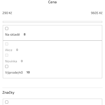
Cena
p
r
o
290
Kč
9605
Kč
d
u
k
t
Na skladě
8
ů
Akce
0
Novinka
0
Výprodej40
10
Značky