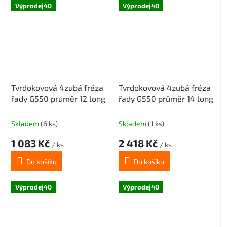
hvězdiček.
Výprodej40
Výprodej40
Tvrdokovová 4zubá fréza
Tvrdokovová 4zubá fréza
řady G550 průměr 12 long
řady G550 průměr 14 long
Skladem
(6 ks)
Skladem
(1 ks)
1 083 Kč
2 418 Kč
/ ks
/ ks
Do košíku
Do košíku
Výprodej40
Výprodej40