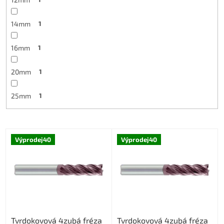
14mm
1
16mm
1
20mm
1
25mm
1
V
Výprodej40
Výprodej40
ý
p
i
s
p
r
o
Tvrdokovová 4zubá fréza
Tvrdokovová 4zubá fréza
d