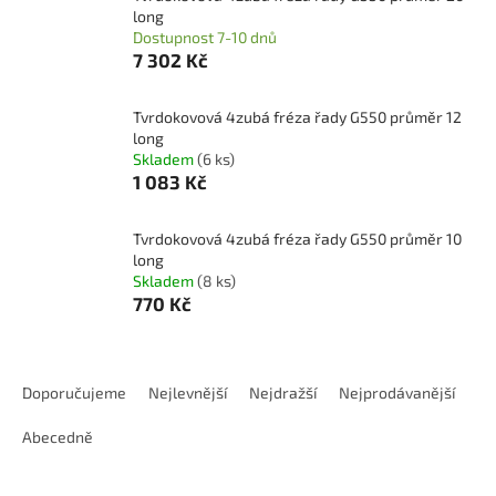
long
Dostupnost 7-10 dnů
7 302 Kč
Tvrdokovová 4zubá fréza řady G550 průměr 12
long
Skladem
(6 ks)
1 083 Kč
Tvrdokovová 4zubá fréza řady G550 průměr 10
long
Skladem
(8 ks)
770 Kč
Ř
a
Doporučujeme
Nejlevnější
Nejdražší
Nejprodávanější
z
e
Abecedně
n
í