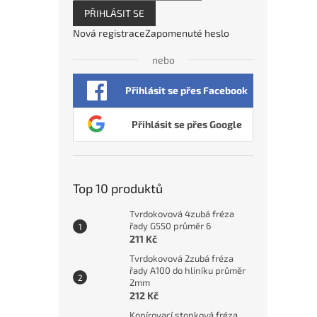
PŘIHLÁSIT SE
Nová registrace
Zapomenuté heslo
nebo
Přihlásit se přes Facebook
Přihlásit se přes Google
Top 10 produktů
Tvrdokovová 4zubá fréza
řady G550 průměr 6
211 Kč
Tvrdokovová 2zubá fréza
řady A100 do hliníku průměr
2mm
212 Kč
Kopírovací stopková fréza