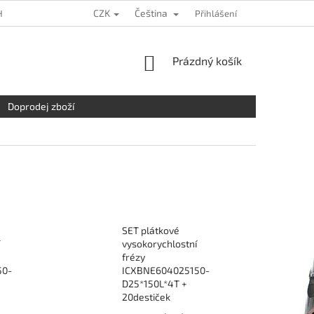
CZK
Čeština
HRANY OSOBNÍCH ÚDAJŮ
KDE NÁS NAJDETE
Přihlášení
NAPIŠTE NÁM
NÁKUPNÍ
Prázdný košík
KOŠÍK
Doprodej zboží
SET plátkové
vysokorychlostní
frézy
50-
ICXBNE604025150-
D25*150L*4T +
20destiček