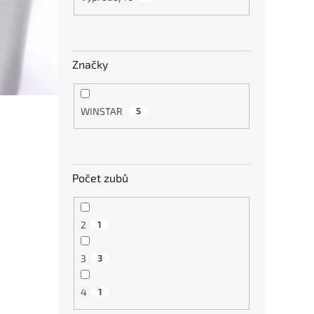
Značky
WINSTAR
5
Počet zubů
2
1
3
3
4
1