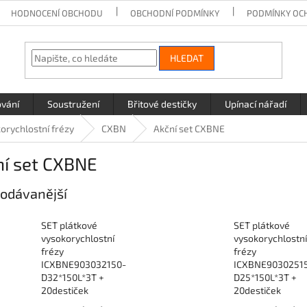
HODNOCENÍ OBCHODU
OBCHODNÍ PODMÍNKY
PODMÍNKY OC
HLEDAT
ování
Soustružení
Břitové destičky
Upínací nářadí
orychlostní frézy
CXBN
Akční set CXBNE
ní set CXBNE
odávanější
SET plátkové
SET plátkové
vysokorychlostní
vysokorychlostní
frézy
frézy
ICXBNE903032150-
ICXBNE9030251
D32*150L*3T +
D25*150L*3T +
20destiček
20destiček