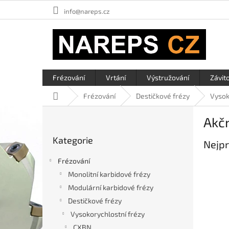
Přejít
info@nareps.cz
na
obsah
Frézování
Vrtání
Výstružování
Závit
Domů
Frézování
Destičkové frézy
Vysok
P
Akč
o
Přeskočit
s
Kategorie
kategorie
Nejpr
t
r
Frézování
a
Monolitní karbidové frézy
n
Modulární karbidové frézy
n
í
Destičkové frézy
p
Vysokorychlostní frézy
a
CXBN