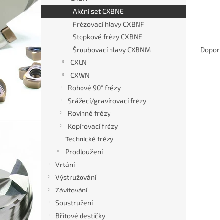
n
Akční set CXBNE
e
Frézovací hlavy CXBNF
l
Ř
Stopkové frézy CXBNE
a
Šroubovací hlavy CXBNM
Dopor
z
CXLN
e
CXWN
V
n
Výpr
Rohové 90° frézy
ý
í
p
Srážecí/gravírovací frézy
p
i
r
Rovinné frézy
s
o
Kopírovací frézy
p
d
Technické frézy
r
u
Prodloužení
o
k
Vrtání
d
t
u
ů
Výstružování
SET p
k
Závitování
fréz
t
Soustružení
D16*
ů
Břitové destičky
Prům