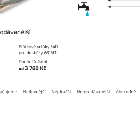
odávanější
Plátkové vrtáky 5xD
pro destičky WCMT
Dodání 4-8dní
3 760 Kč
od
učujeme
Nejlevnější
Nejdražší
Nejprodávanější
Abecedně
Kód:
U776