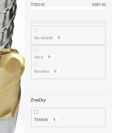
p
d
3760
Kč
4961
Kč
r
u
o
k
d
t
u
ů
Plátk
k
Na skladě
0
WCM
t
ů
Akce
0
3
od
Novinka
0
Značky
TEKNIK
1