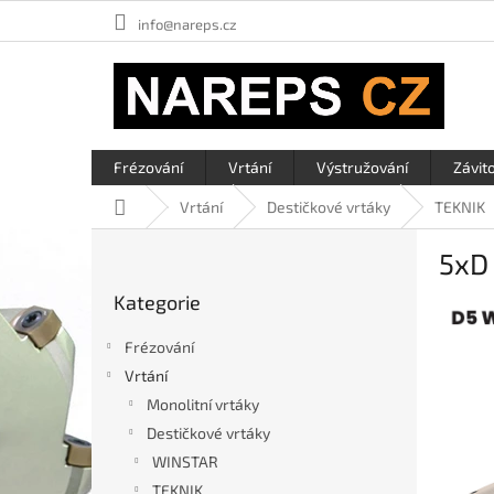
Přejít
info@nareps.cz
na
obsah
Frézování
Vrtání
Výstružování
Závit
Domů
Vrtání
Destičkové vrtáky
TEKNIK
P
5xD
o
Přeskočit
s
Kategorie
kategorie
t
r
Frézování
a
Vrtání
n
Monolitní vrtáky
n
í
Destičkové vrtáky
p
WINSTAR
a
TEKNIK