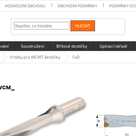
HODNOCENÍ OBCHODU
OBCHODNÍ PODMÍNKY
PODMÍNKY OC
HLEDAT
ování
Soustružení
Břitové destičky
Upínací nářadí
Vrtáky pro WCMT destičky
5xD