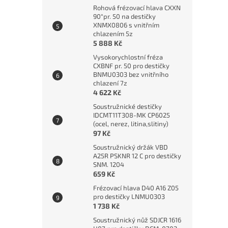
Rohová frézovací hlava CXXN
90°pr. 50 na destičky
XNMX0806 s vnitřním
chlazením 5z
5 888 Kč
Vysokorychlostní fréza
CXBNF pr. 50 pro destičky
BNMU0303 bez vnitřního
chlazení 7z
4 622 Kč
Soustružnické destičky
IDCMT11T308-MK CP6025
(ocel, nerez, litina,slitiny)
97 Kč
Soustružnický držák VBD
A25R PSKNR 12 C pro destičky
SNM. 1204
659 Kč
Frézovací hlava D40 A16 Z05
pro destičky LNMU0303
1 738 Kč
Soustružnický nůž SDJCR 1616