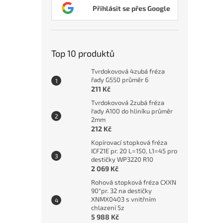
Přihlásit se přes Google
Top 10 produktů
Tvrdokovová 4zubá fréza
řady G550 průměr 6
211 Kč
Tvrdokovová 2zubá fréza
řady A100 do hliníku průměr
2mm
212 Kč
Kopírovací stopková fréza
ICF21E pr. 20 L=150, L1=45 pro
destičky WP3220 R10
2 069 Kč
Rohová stopková fréza CXXN
90°pr. 32 na destičky
XNMX0403 s vnitřním
chlazení 5z
5 988 Kč