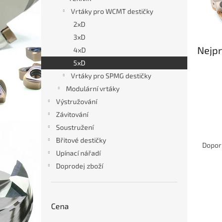
n
Vrtáky pro WCMT destičky
e
2xD
l
3xD
Nejpr
4xD
5xD
Vrtáky pro SPMG destičky
Modulární vrtáky
Výstružování
Závitování
Soustružení
Ř
Břitové destičky
a
Dopor
z
Upínací nářadí
e
Doprodej zboží
V
n
ý
í
p
p
Cena
i
r
s
o