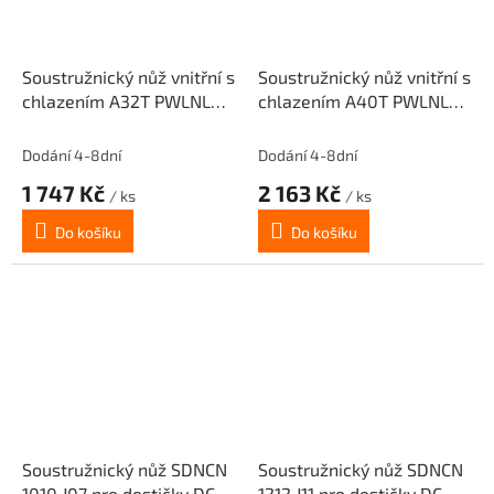
Soustružnický nůž vnitřní s
Soustružnický nůž vnitřní s
chlazením A32T PWLNL
chlazením A40T PWLNL
08 pro destičky
08 pro destičky
WNM.0804.. (levý)
WNM.0804.. (levý)
Dodání 4-8dní
Dodání 4-8dní
1 747 Kč
2 163 Kč
/ ks
/ ks
Do košíku
Do košíku
Soustružnický nůž SDNCN
Soustružnický nůž SDNCN
1010 J07 pro destičky DC..
1212 J11 pro destičky DC..