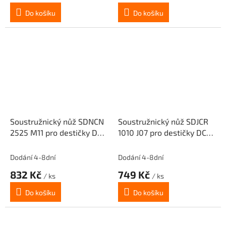
Do košíku
Do košíku
Soustružnický nůž SDNCN
Soustružnický nůž SDJCR
2525 M11 pro destičky DC..
1010 J07 pro destičky DCM.
11T3
0702..(pravý)
Dodání 4-8dní
Dodání 4-8dní
832 Kč
749 Kč
/ ks
/ ks
Do košíku
Do košíku