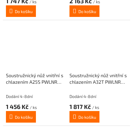
1 747 Kč
2 163 Kč
/ ks
/ ks
Do košíku
Do košíku
Soustružnický nůž vnitřní s
Soustružnický nůž vnitřní s
chlazením A25S PWLNR
chlazením A32T PWLNR
08 pro destičky
08 pro destičky
WNM.0804.. (pravý)
WNM.0804.. (pravý)
Dodání 4-8dní
Dodání 4-8dní
1 456 Kč
1 817 Kč
/ ks
/ ks
Do košíku
Do košíku