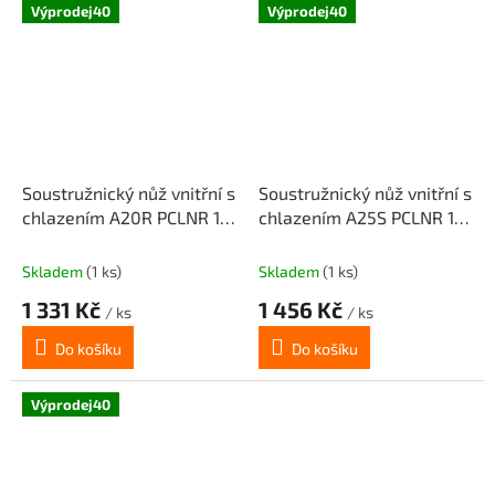
Výprodej40
Výprodej40
Soustružnický nůž vnitřní s
Soustružnický nůž vnitřní s
chlazením A20R PCLNR 12
chlazením A25S PCLNR 12
pro destičky CNMG 1204..
pro destičky CNMG 1204..
(pravý)
(pravý)
Skladem
(1 ks)
Skladem
(1 ks)
1 331 Kč
1 456 Kč
/ ks
/ ks
Do košíku
Do košíku
Výprodej40