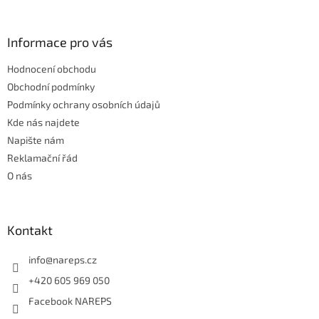
á
a
á
n
c
p
í
í
a
Informace pro vás
p
t
r
Hodnocení obchodu
í
v
Obchodní podmínky
k
y
Podmínky ochrany osobních údajů
v
Kde nás najdete
ý
Napište nám
p
i
Reklamační řád
s
O nás
u
Kontakt
info
@
nareps.cz
+420 605 969 050
Facebook NAREPS