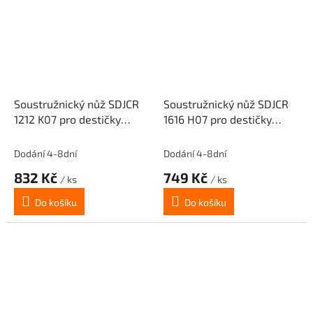
Soustružnický nůž SDJCR
Soustružnický nůž SDJCR
1212 K07 pro destičky
1616 H07 pro destičky
DCM. 0702..(pravý)
DCM. 0702..(pravý)
Dodání 4-8dní
Dodání 4-8dní
832 Kč
749 Kč
/ ks
/ ks
Do košíku
Do košíku