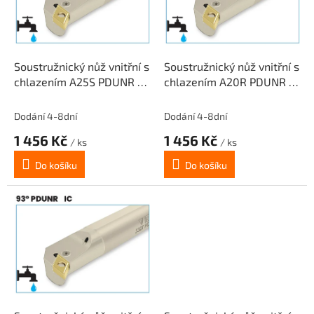
s
u
p
k
r
t
o
ů
d
Soustružnický nůž vnitřní s
Soustružnický nůž vnitřní s
u
chlazením A25S PDUNR 15
chlazením A20R PDUNR 11
k
pro destičky DNMG 1506..
pro destičky DNMG 1104..
t
(pravý)
(pravý)
Dodání 4-8dní
Dodání 4-8dní
ů
1 456 Kč
1 456 Kč
/ ks
/ ks
Do košíku
Do košíku