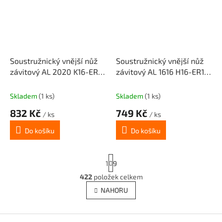
Soustružnický vnější nůž
Soustružnický vnější nůž
závitový AL 2020 K16-ER16
závitový AL 1616 H16-ER16
(pravý) pro destičky 16 ER
(pravý) pro destičky 16 ER
Skladem
(1 ks)
Skladem
(1 ks)
832 Kč
749 Kč
/ ks
/ ks
Do košíku
Do košíku
S
1
9
t
r
422
položek celkem
O
á
v
NAHORU
n
l
k
á
o
v
Z
d