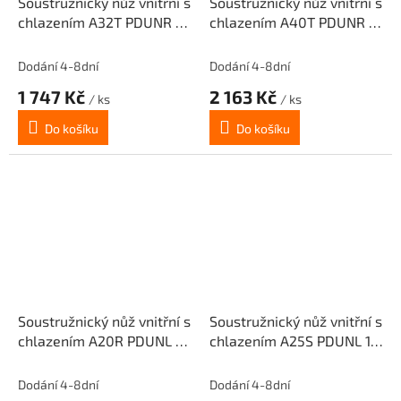
Soustružnický nůž vnitřní s
Soustružnický nůž vnitřní s
chlazením A32T PDUNR 15
chlazením A40T PDUNR 15
pro destičky DNMG 1506..
pro destičky DNMG 1506..
(pravý)
(pravý)
Dodání 4-8dní
Dodání 4-8dní
1 747 Kč
2 163 Kč
/ ks
/ ks
Do košíku
Do košíku
Soustružnický nůž vnitřní s
Soustružnický nůž vnitřní s
chlazením A20R PDUNL 11
chlazením A25S PDUNL 15
pro destičky DNMG 1104..
pro destičky DNMG 1506..
(levý)
(levý)
Dodání 4-8dní
Dodání 4-8dní