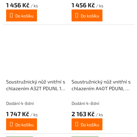
1 456 Kč
1 456 Kč
/ ks
/ ks
Do košíku
Do košíku
Soustružnický nůž vnitřní s
Soustružnický nůž vnitřní s
chlazením A32T PDUNL 15
chlazením A40T PDUNL 15
pro destičky DNMG 1506..
pro destičky DNMG 1506..
(levý)
(levý)
Dodání 4-8dní
Dodání 4-8dní
1 747 Kč
2 163 Kč
/ ks
/ ks
Do košíku
Do košíku