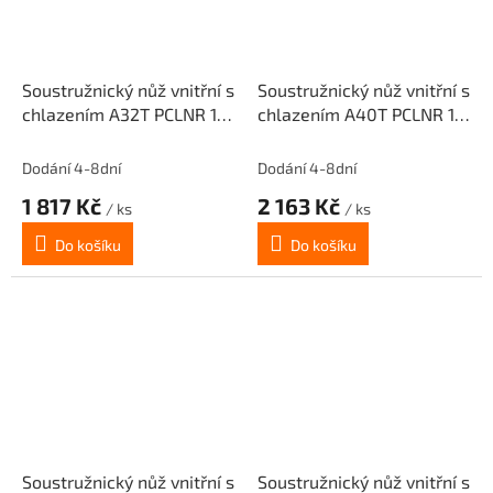
Soustružnický nůž vnitřní s
Soustružnický nůž vnitřní s
chlazením A32T PCLNR 12
chlazením A40T PCLNR 12
pro destičky CNMG 1204..
pro destičky CNMG 1204..
(pravý)
(pravý)
Dodání 4-8dní
Dodání 4-8dní
1 817 Kč
2 163 Kč
/ ks
/ ks
Do košíku
Do košíku
Soustružnický nůž vnitřní s
Soustružnický nůž vnitřní s