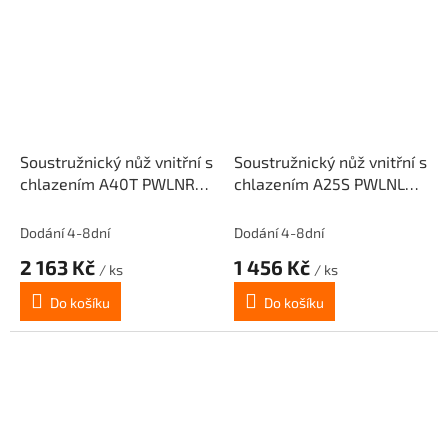
Soustružnický nůž vnitřní s
Soustružnický nůž vnitřní s
chlazením A40T PWLNR
chlazením A25S PWLNL
08 pro destičky
08 pro destičky
WNM.0804.. (pravý)
WNM.0804.. (levý)
Dodání 4-8dní
Dodání 4-8dní
2 163 Kč
1 456 Kč
/ ks
/ ks
Do košíku
Do košíku