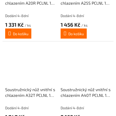
chlazením A20R PCLNL 12
chlazením A25S PCLNL 12
pro destičky CNMG 1204..
pro destičky CNMG 1204..
(levý)
(levý)
Dodání 4-8dní
Dodání 4-8dní
1 331 Kč
1 456 Kč
/ ks
/ ks
Do košíku
Do košíku
Soustružnický nůž vnitřní s
Soustružnický nůž vnitřní s
chlazením A32T PCLNL 12
chlazením A40T PCLNL 12
pro destičky CNMG 1204..
pro destičky CNMG 1204..
(levý)
(levý)
Dodání 4-8dní
Dodání 4-8dní