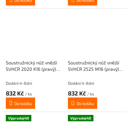
Do košíku
Do košíku
Soustružnický nůž vnější
Soustružnický nůž vnější
SVHCR 2020 K16 (pravý)
SVHCR 2525 M16 (pravý)
pro destičky VCMT 1604..
pro destičky VCMT 1604..
(TC068)
(TC068)
Dodání 4-8dní
Dodání 4-8dní
832 Kč
832 Kč
/ ks
/ ks
Do košíku
Do košíku
Výprodej40
Výprodej40