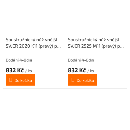
Soustružnický nůž vnější
Soustružnický nůž vnější
SVJCR 2020 K11 (pravý) pro
SVJCR 2525 M11 (pravý) pro
destičky VC.T 1103..
destičky VC.T 1103..
Dodání 4-8dní
Dodání 4-8dní
832 Kč
832 Kč
/ ks
/ ks
Do košíku
Do košíku