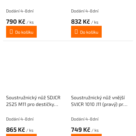
11T3..(pravý)
DCM. 11T3..(pravý)
Dodání 4-8dní
Dodání 4-8dní
790 Kč
832 Kč
/ ks
/ ks
Do košíku
Do košíku
Soustružnický nůž SDJCR
Soustružnický nůž vnější
2525 M11 pro destičky
SVJCR 1010 J11 (pravý) pro
DCM. 11T3..(pravý)
destičky VC.T 1103..
Dodání 4-8dní
Dodání 4-8dní
865 Kč
749 Kč
/ ks
/ ks