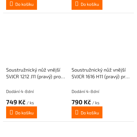
Do košíku
Do košíku
Soustružnický nůž vnější
Soustružnický nůž vnější
SVJCR 1212 J11 (pravý) pro
SVJCR 1616 H11 (pravý) pro
destičky VC.T 1103..
destičky VC.T 1103..
Dodání 4-8dní
Dodání 4-8dní
749 Kč
790 Kč
/ ks
/ ks
Do košíku
Do košíku