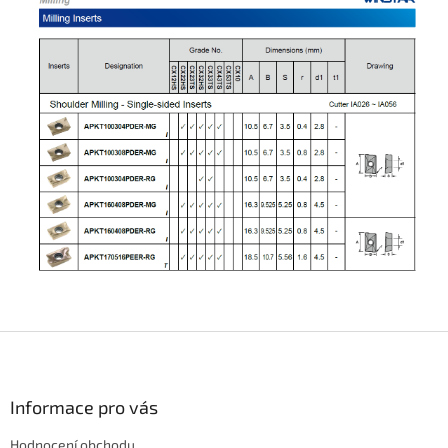
Z
á
p
a
Informace pro vás
t
Hodnocení obchodu