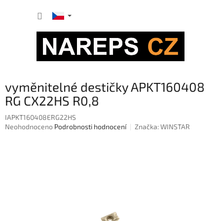
Přejít
NÁKUP
na
obsah
KOŠÍK
vyměnitelné destičky APKT160408
RG CX22HS R0,8
IAPKT160408ERG22HS
Průměrné
Neohodnoceno
Podrobnosti hodnocení
Značka:
WINSTAR
hodnocení
produktu
je
0,0
z
5
hvězdiček.