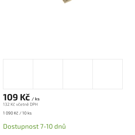
109 Kč
/ ks
132 Kč včetně DPH
Měrná
1 090 Kč / 10 ks
cena:
Dostupnost 7-10 dnů