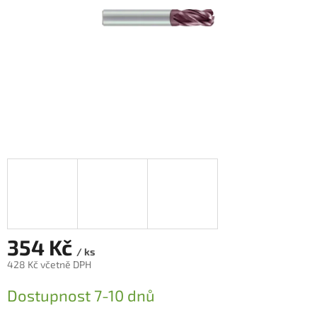
354 Kč
/ ks
428 Kč včetně DPH
Měrná
Dostupnost 7-10 dnů
cena: