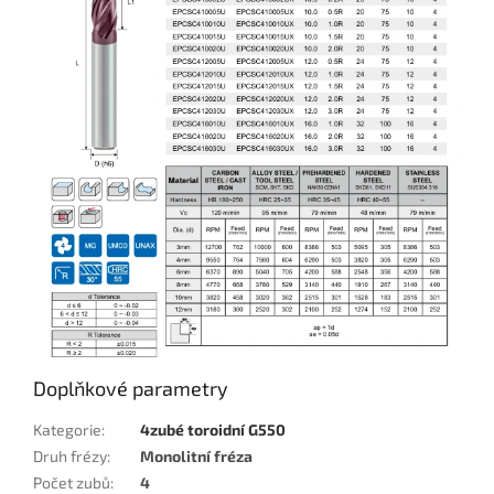
Doplňkové parametry
Kategorie
:
4zubé toroidní G550
Druh frézy
:
Monolitní fréza
Počet zubů
:
4