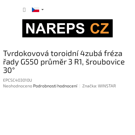
Přejít
NÁKUP
na
obsah
KOŠÍK
Tvrdokovová toroidní 4zubá fréza
řady G550 průměr 3 R1, šroubovice
30°
EPCSC403010U
Průměrné
Neohodnoceno
Podrobnosti hodnocení
Značka:
WINSTAR
hodnocení
produktu
je
0,0
z
5
hvězdiček.