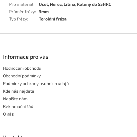
Pro materiál
:
Ocel, Nerez, Litina, Kalený do 55HRC
Průměr frézy
:
3mm
Typ frézy
:
Toroidní fréza
Z
á
p
a
Informace pro vás
t
Hodnocení obchodu
í
Obchodní podmínky
Podmínky ochrany osobních údajů
Kde nás najdete
Napište nám
Reklamační řád
O nás