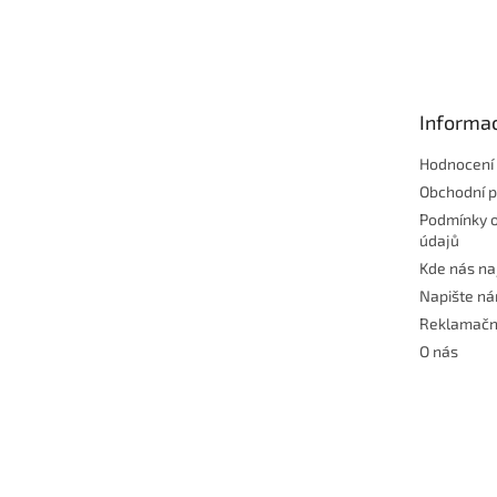
Z
á
p
a
t
Informac
í
Hodnocení
Obchodní 
Podmínky 
údajů
Kde nás na
Napište n
Reklamačn
O nás