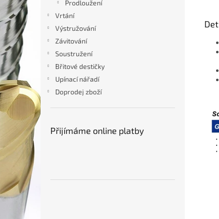
Prodloužení
Vrtání
Det
Výstružování
Závitování
Soustružení
Břitové destičky
Upínací nářadí
Doprodej zboží
Přijímáme online platby