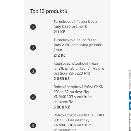
Top 10 produktů
Tvrdokovová 4zubá fréza
řady G550 průměr 6
211 Kč
Tvrdokovová 2zubá fréza
řady A100 do hliníku průměr
2mm
212 Kč
Kopírovací stopková fréza
ICF21E pr. 20 L=150, L1=45 pro
destičky WP3220 R10
2 069 Kč
Rohová stopková fréza CXXN
90°pr. 32 na destičky
XNMX0403 s vnitřním
chlazení 5z
5 988 Kč
Rohová frézovací hlava CXXN
90°pr. 50 na destičky
XNMX0806 s vnitřním
chlazením 5z