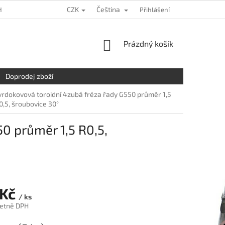
CZK
Čeština
HRANY OSOBNÍCH ÚDAJŮ
KDE NÁS NAJDETE
Přihlášení
NAPIŠTE NÁM
NÁKUPNÍ
Prázdný košík
KOŠÍK
Doprodej zboží
vrdokovová toroidní 4zubá fréza řady G550 průměr 1,5
0,5, šroubovice 30°
0 průměr 1,5 R0,5,
 Kč
/ ks
četně DPH