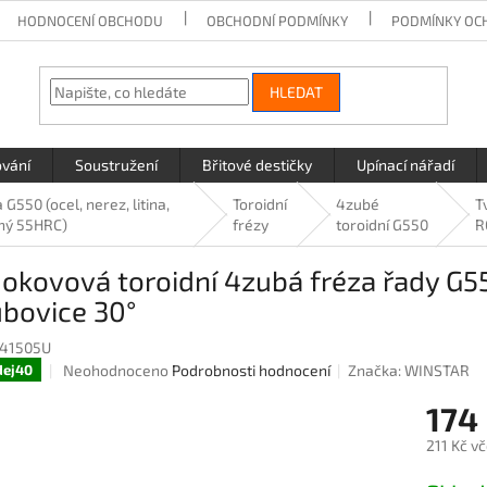
HODNOCENÍ OBCHODU
OBCHODNÍ PODMÍNKY
PODMÍNKY OC
HLEDAT
ování
Soustružení
Břitové destičky
Upínací nářadí
 G550 (ocel, nerez, litina,
Toroidní
4zubé
T
ný 55HRC)
frézy
toroidní G550
R
okovová toroidní 4zubá fréza řady G55
bovice 30°
41505U
Průměrné
Neohodnoceno
Podrobnosti hodnocení
Značka:
WINSTAR
dej40
hodnocení
174
produktu
je
211 Kč v
0,0
z
Měrná