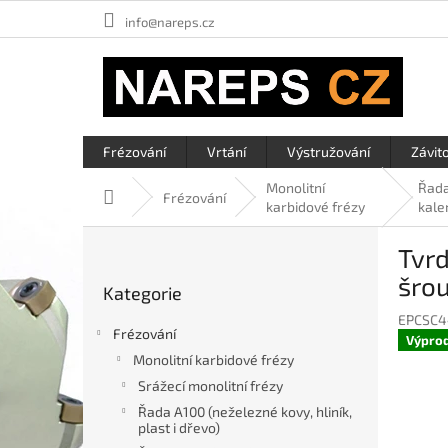
Přejít
info@nareps.cz
na
obsah
Frézování
Vrtání
Výstružování
Závit
Monolitní
Řada
Domů
Frézování
karbidové frézy
kale
P
Tvrd
o
Přeskočit
s
šrou
Kategorie
kategorie
t
EPCSC4
r
Frézování
Výpro
a
Monolitní karbidové frézy
n
Srážecí monolitní frézy
n
í
Řada A100 (neželezné kovy, hliník,
plast i dřevo)
p