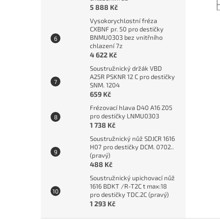
5 888 Kč
Vysokorychlostní fréza
CXBNF pr. 50 pro destičky
BNMU0303 bez vnitřního
chlazení 7z
4 622 Kč
Soustružnický držák VBD
A25R PSKNR 12 C pro destičky
SNM. 1204
659 Kč
Frézovací hlava D40 A16 Z05
pro destičky LNMU0303
1 738 Kč
Soustružnický nůž SDJCR 1616
H07 pro destičky DCM. 0702..
(pravý)
488 Kč
Soustružnický upichovací nůž
1616 BDKT /R-T2C t max:18
pro destičky TDC.2C (pravý)
1 293 Kč