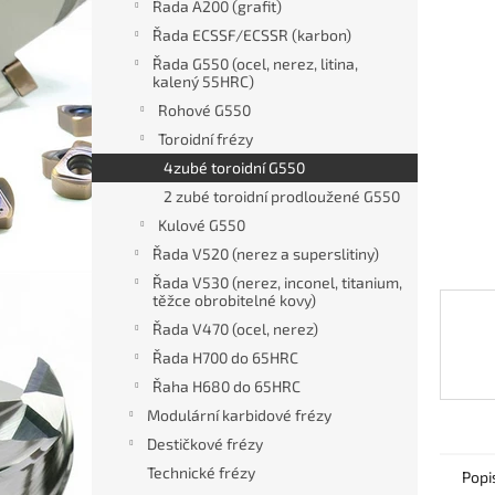
a
Řada A200 (grafit)
n
Řada ECSSF/ECSSR (karbon)
e
Řada G550 (ocel, nerez, litina,
l
kalený 55HRC)
Rohové G550
Toroidní frézy
4zubé toroidní G550
2 zubé toroidní prodloužené G550
Kulové G550
Řada V520 (nerez a superslitiny)
Řada V530 (nerez, inconel, titanium,
těžce obrobitelné kovy)
Řada V470 (ocel, nerez)
Řada H700 do 65HRC
Řaha H680 do 65HRC
Modulární karbidové frézy
Destičkové frézy
Technické frézy
Popi