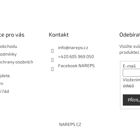
e pro vás
Kontakt
Odebíra
 obchodu
Vložte svů
info
@
nareps.cz
produktec
podmínky
+420 605 969 050
ochrany osobních
Facebook NAREPS
E-mail
jdete
Vložením
ám
údajů
í řád
PŘIHL
NAREPS CZ