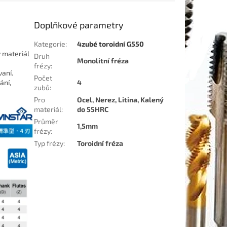
Doplňkové parametry
Kategorie
:
4zubé toroidní G550
ý materiál
Druh
Monolitní fréza
frézy
:
vaní.
Počet
ání,
4
zubů
:
Pro
Ocel, Nerez, Litina, Kalený
materiál
:
do 55HRC
Průměr
1,5mm
frézy
:
Typ frézy
:
Toroidní fréza