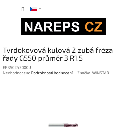
Přejít
NÁKUP
na
obsah
KOŠÍK
Tvrdokovová kulová 2 zubá fréza
řady G550 průměr 3 R1,5
EPBSC243000U
Průměrné
Neohodnoceno
Podrobnosti hodnocení
Značka:
WINSTAR
hodnocení
produktu
je
0,0
z
5
hvězdiček.