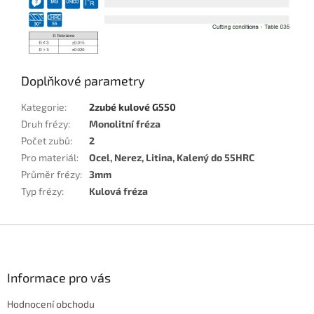
Doplňkové parametry
Kategorie
:
2zubé kulové G550
Druh frézy
:
Monolitní fréza
Počet zubů
:
2
Pro materiál
:
Ocel, Nerez, Litina, Kalený do 55HRC
Průměr frézy
:
3mm
Typ frézy
:
Kulová fréza
Z
á
p
a
Informace pro vás
t
Hodnocení obchodu
í