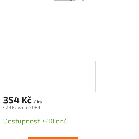
354 Kč
/ ks
428 Kč včetně DPH
Měrná
Dostupnost 7-10 dnů
cena: