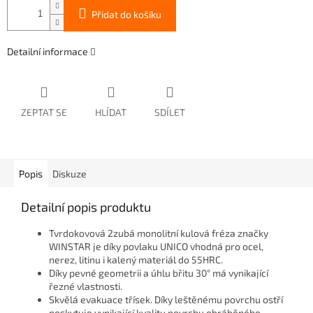
Přidat do košíku
Detailní informace
ZEPTAT SE
HLÍDAT
SDÍLET
Popis
Diskuze
Detailní popis produktu
Tvrdokovová 2zubá monolitní kulová fréza značky
WINSTAR je díky povlaku UNICO vhodná pro ocel,
nerez, litinu i kalený materiál do 55HRC.
Díky pevné geometrii a úhlu břitu 30° má vynikající
řezné vlastnosti.
Skvělá evakuace třísek.
Díky leštěnému povrchu ostří
poskytuje vynikající kvalitu povrchu obráběného