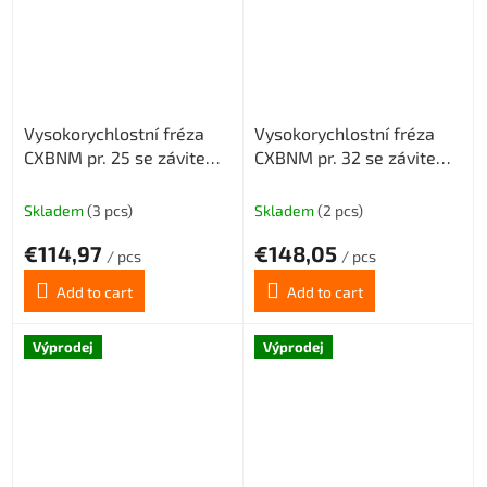
Vysokorychlostní fréza
Vysokorychlostní fréza
CXBNM pr. 25 se závitem
CXBNM pr. 32 se závitem
M12 pro destičky
M16 pro destičky
BNMX0904 s chlazením
BNMX0904 s chlazením
Skladem
(3 pcs)
Skladem
(2 pcs)
3z
4z
€114,97
€148,05
/ pcs
/ pcs
Add to cart
Add to cart
Výprodej
Výprodej