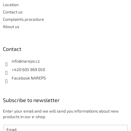
r
Location
o
Contact us
l
s
Complaints procedure
About us
Contact
info
@
nareps.cz
+420 605 969 050
Facebook NAREPS
Subscribe to newsletter
Enter your email and we will send you informations about new
products in our e-shop.
Email