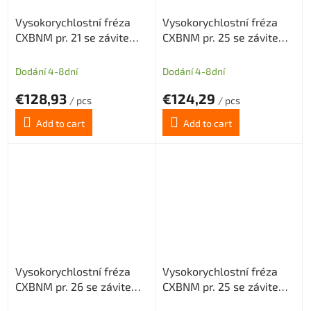
Vysokorychlostní fréza
Vysokorychlostní fréza
CXBNM pr. 21 se závitem
CXBNM pr. 25 se závitem
M10 pro destičky
M12 pro destičky
BNMX0603 3z
BNMX0603 3z
Dodání 4-8dní
Dodání 4-8dní
€128,93
€124,29
/ pcs
/ pcs
Add to cart
Add to cart
Vysokorychlostní fréza
Vysokorychlostní fréza
CXBNM pr. 26 se závitem
CXBNM pr. 25 se závitem
M12 pro destičky
M12 pro destičky