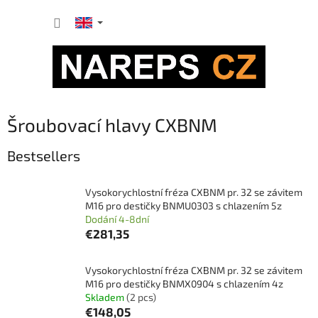
Skip
SHOPP
to
content
CART
Šroubovací hlavy CXBNM
Bestsellers
Vysokorychlostní fréza CXBNM pr. 32 se závitem
M16 pro destičky BNMU0303 s chlazením 5z
Dodání 4-8dní
€281,35
Vysokorychlostní fréza CXBNM pr. 32 se závitem
M16 pro destičky BNMX0904 s chlazením 4z
Skladem
(2 pcs)
€148,05