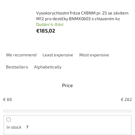
Vysokorychlostní fréza CXBNM pr. 25 se závitem
M12 pro destičky BNMX0603 s chlazením 4z
Dodání 4-8dní
€185,02
P
r
We recommend
Least expensive
Most expensive
o
d
Bestsellers
Alphabetically
u
c
Price
t
s
o
€
88
€
282
r
t
i
n
In stock
7
g