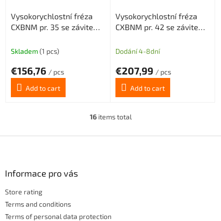
Vysokorychlostní fréza
Vysokorychlostní fréza
CXBNM pr. 35 se závitem
CXBNM pr. 42 se závitem
M12 pro destičky
M12 pro destičky
BNMX0904 s chlazením
BNMX0904 s chlazením
Skladem
(1 pcs)
Dodání 4-8dní
5z
5z
€156,76
€207,99
/ pcs
/ pcs
Add to cart
Add to cart
16
items total
L
i
s
F
t
o
i
o
n
t
Informace pro vás
g
e
c
Store rating
r
o
n
Terms and conditions
t
Terms of personal data protection