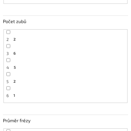
Počet zubů
2
2
3
6
4
5
5
2
6
1
Průměr frézy