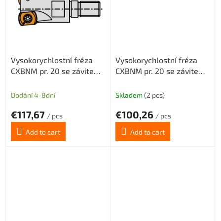
Vysokorychlostní fréza
Vysokorychlostní fréza
CXBNM pr. 20 se závitem
CXBNM pr. 20 se závitem
M10 pro destičky
M10 pro destičky
BNMX0603 3z
BNMX0603 s chlazením
Dodání 4-8dní
Skladem
(2 pcs)
3z
€117,67
€100,26
/ pcs
/ pcs
Add to cart
Add to cart