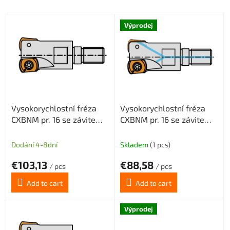
L
Výprodej
i
s
t
o
f
p
r
Vysokorychlostní fréza
Vysokorychlostní fréza
o
CXBNM pr. 16 se závitem
CXBNM pr. 16 se závitem
d
M8 pro destičky
M8 pro destičky
u
BNMX0603 2z
BNMX0603 s chlazením
c
Dodání 4-8dní
Skladem
(1 pcs)
2z
t
€103,13
€88,58
s
/ pcs
/ pcs
Add to cart
Add to cart
Výprodej