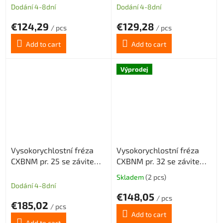
BNMX0603 3z
BNMX0603 4z
Dodání 4-8dní
Dodání 4-8dní
€124,29
€129,28
/ pcs
/ pcs
Add to cart
Add to cart
Výprodej
Vysokorychlostní fréza
Vysokorychlostní fréza
CXBNM pr. 25 se závitem
CXBNM pr. 32 se závitem
M12 pro destičky
M16 pro destičky
Skladem
(2 pcs)
The
BNMX0603 s chlazením
BNMX0603, s chlazením,
Dodání 4-8dní
average
4z
4z
€148,05
product
/ pcs
€185,02
/ pcs
rating
Add to cart
is
Add to cart