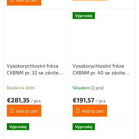
5,0
out
of
Výprodej
5
stars.
Vysokorychlostní fréza
Vysokorychlostní fréza
CXBNM pr. 32 se závitem
CXBNM pr. 40 se závitem
M16 pro destičky
M16 pro destičky
BNMU0303 s chlazením
BNMX0603 s chlazením
Dodání 4-8dní
Skladem
(2 pcs)
5z
6z
€281,35
€191,57
/ pcs
/ pcs
Add to cart
Add to cart
Výprodej
Výprodej