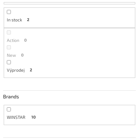
t
i
n
In stock
2
g
Action
0
New
0
Výprodej
2
Brands
WINSTAR
10