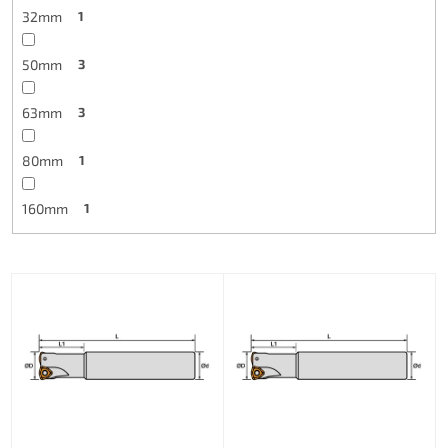
32mm
1
50mm
3
63mm
3
80mm
1
160mm
1
L
i
s
t
o
f
p
r