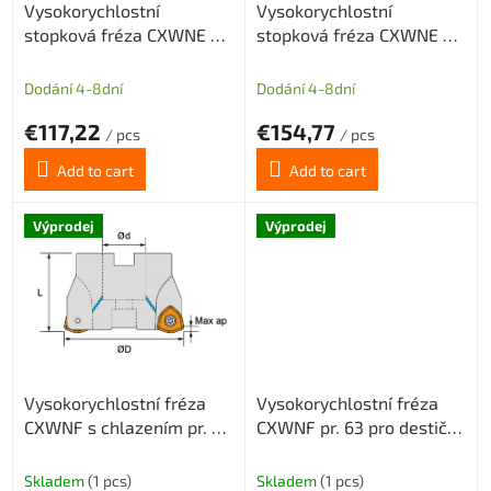
Vysokorychlostní
Vysokorychlostní
o
stopková fréza CXWNE pr.
stopková fréza CXWNE pr.
d
25 pro destičky
32 pro destičky
u
WNMX09T3 2z
WNMX09T3 3z
c
Dodání 4-8dní
Dodání 4-8dní
t
€117,22
€154,77
s
/ pcs
/ pcs
Add to cart
Add to cart
Výprodej
Výprodej
Vysokorychlostní fréza
Vysokorychlostní fréza
CXWNF s chlazením pr. 50
CXWNF pr. 63 pro destičky
pro destičky WNMX1307
WNMX1305 5z
5z
Skladem
(1 pcs)
Skladem
(1 pcs)