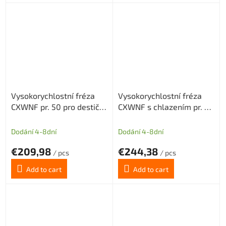
Vysokorychlostní fréza
Vysokorychlostní fréza
CXWNF pr. 50 pro destičky
CXWNF s chlazením pr. 50
WNMX09T3 5z
pro destičky WNMX09T3
5z
Dodání 4-8dní
Dodání 4-8dní
€209,98
€244,38
/ pcs
/ pcs
Add to cart
Add to cart