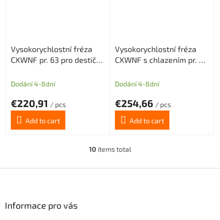
Vysokorychlostní fréza
Vysokorychlostní fréza
CXWNF pr. 63 pro destičky
CXWNF s chlazením pr. 63
WNMX09T3 5z
pro destičky WNMX09T3
5z
Dodání 4-8dní
Dodání 4-8dní
€220,91
€254,66
/ pcs
/ pcs
Add to cart
Add to cart
10
items total
L
i
s
F
t
o
i
o
n
t
Informace pro vás
g
e
c