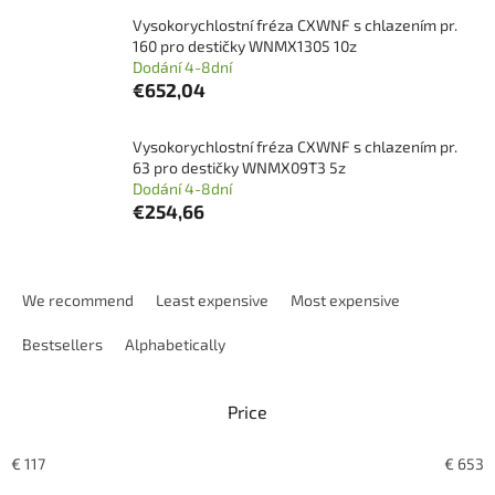
Vysokorychlostní fréza CXWNF s chlazením pr.
160 pro destičky WNMX1305 10z
Dodání 4-8dní
€652,04
Vysokorychlostní fréza CXWNF s chlazením pr.
63 pro destičky WNMX09T3 5z
Dodání 4-8dní
€254,66
P
r
We recommend
Least expensive
Most expensive
o
d
Bestsellers
Alphabetically
u
c
Price
t
s
o
€
117
€
653
r