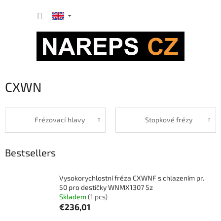
Skip
SHOPP
to
content
CART
CXWN
Frézovací hlavy
Stopkové frézy
Bestsellers
Vysokorychlostní fréza CXWNF s chlazením pr.
50 pro destičky WNMX1307 5z
Skladem
(1 pcs)
€236,01