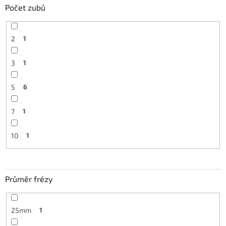
Počet zubů
2
1
3
1
5
6
7
1
10
1
Průměr frézy
25mm
1