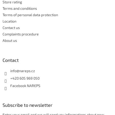
Store rating
r
o
n
Terms and conditions
t
Terms of personal data protection
r
Location
o
Contact us
l
s
Complaints procedure
About us
Contact
info
@
nareps.cz
+420 605 969 050
Facebook NAREPS
Subscribe to newsletter
Enter your email and we will send you informations about new