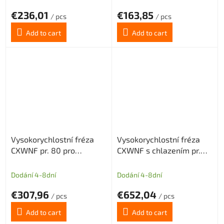
€236,01
€163,85
/ pcs
/ pcs
Add to cart
Add to cart
Vysokorychlostní fréza
Vysokorychlostní fréza
CXWNF pr. 80 pro
CXWNF s chlazením pr.
destičky WNMX1305 7z
160 pro destičky
WNMX1305 10z
Dodání 4-8dní
Dodání 4-8dní
€307,96
€652,04
/ pcs
/ pcs
Add to cart
Add to cart