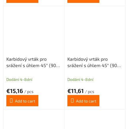
Karbidový vrták pro
Karbidový vrták pro
srážení s úhlem 45° (90°)
srážení s úhlem 45° (90°)
tolerance H8 průměr
tolerance H8 průměr
D=4mm, Dm=1mm long
D=4mm
Dodání 4-8dní
Dodání 4-8dní
€15,16
€11,61
/ pcs
/ pcs
Add to cart
Add to cart