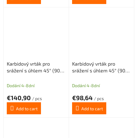
Karbidový vrták pro
Karbidový vrták pro
srážení s úhlem 45° (90°)
srážení s úhlem 45° (90°)
tolerance H8 průměr
tolerance H8 průměr
D=16mm, Dm= 4mm long
D=16mm
Dodání 4-8dní
Dodání 4-8dní
€140,90
€98,64
/ pcs
/ pcs
Add to cart
Add to cart