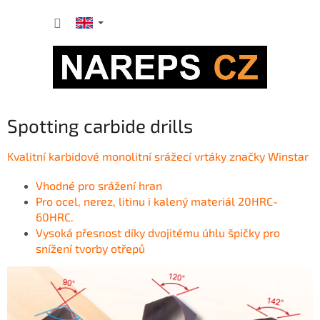
Skip
SHOPP
to
content
CART
Spotting carbide drills
Kvalitní karbidové monolitní srážecí vrtáky značky Winstar
Vhodné pro srážení hran
Pro ocel, nerez, litinu i kalený materiál
20HRC-
60HRC.
Vysoká přesnost díky dvojitému úhlu špičky pro
snížení tvorby otřepů