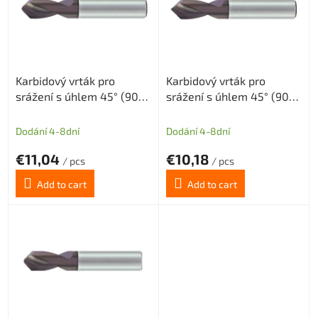
t
o
f
p
r
Karbidový vrták pro
Karbidový vrták pro
o
srážení s úhlem 45° (90°)
srážení s úhlem 45° (90°)
d
tolerance H8 průměr
tolerance H8 průměr
u
D=1,3mm Dm=0,3mm
D=1,3mm
c
Dodání 4-8dní
Dodání 4-8dní
t
€11,04
€10,18
s
/ pcs
/ pcs
Add to cart
Add to cart