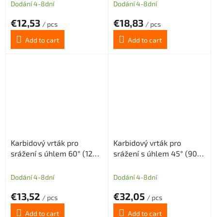
D=5mm
D=5mm long
Dodání 4-8dní
Dodání 4-8dní
€12,53
€18,83
/ pcs
/ pcs
Add to cart
Add to cart
Karbidový vrták pro
Karbidový vrták pro
srážení s úhlem 60° (120°)
srážení s úhlem 45° (90°)
tolerance H8 průměr 5
tolerance H8 průměr
mm
D=6mm, Dm=1,5mm
Dodání 4-8dní
Dodání 4-8dní
€13,52
€32,05
/ pcs
/ pcs
Add to cart
Add to cart