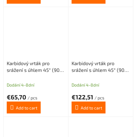
Karbidový vrták pro
Karbidový vrták pro
srážení s úhlem 45° (90°)
srážení s úhlem 45° (90°)
tolerance H8 průměr
tolerance H8 průměr
D=10mm, Dm=2,5mm
D=10mm
Dodání 4-8dní
Dodání 4-8dní
long
€65,70
€122,51
/ pcs
/ pcs
Add to cart
Add to cart