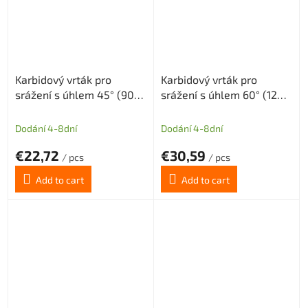
Karbidový vrták pro
Karbidový vrták pro
srážení s úhlem 45° (90°)
srážení s úhlem 60° (120°)
tolerance H8 průměr
tolerance H8 průměr 6
D=6mm long
mm
Dodání 4-8dní
Dodání 4-8dní
€22,72
€30,59
/ pcs
/ pcs
Add to cart
Add to cart