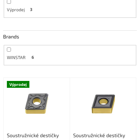
Výprodej
3
Brands
WINSTAR
6
L
Výprodej
i
s
t
o
f
p
r
Soustružnické destičky
Soustružnické destičky
o