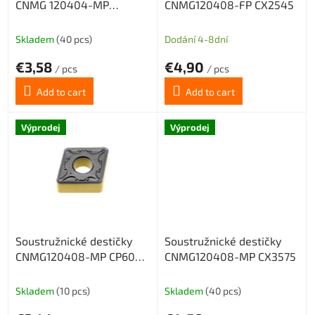
CNMG 120404-MP
CNMG120408-FP CX2545
d
CP6025
u
c
Skladem
(40 pcs)
Dodání 4-8dní
t
€3,58
€4,90
s
/ pcs
/ pcs
Add to cart
Add to cart
Výprodej
Výprodej
Soustružnické destičky
Soustružnické destičky
CNMG120408-MP CP6025
CNMG120408-MP CX3575
(ocel, nerez, litina, slitiny)
Skladem
(10 pcs)
Skladem
(40 pcs)