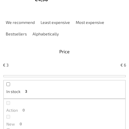
P
r
We recommend
Least expensive
Most expensive
o
d
Bestsellers
Alphabetically
u
c
Price
t
s
o
€
3
€
6
r
t
i
n
In stock
3
g
Action
0
New
0