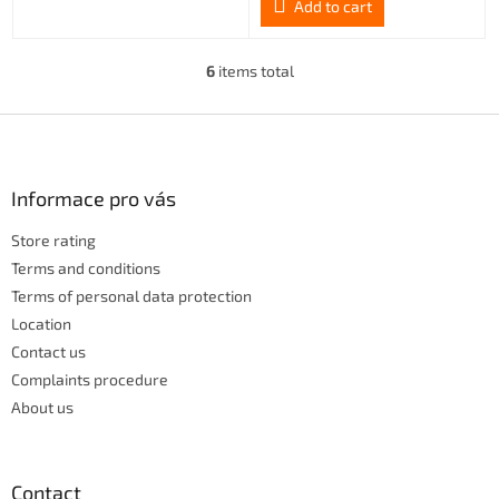
Add to cart
6
items total
L
i
s
F
t
o
i
o
n
t
Informace pro vás
g
e
c
Store rating
r
o
n
Terms and conditions
t
Terms of personal data protection
r
Location
o
Contact us
l
s
Complaints procedure
About us
Contact