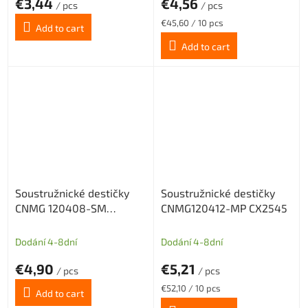
€3,44
€4,56
/ pcs
/ pcs
Measure
€45,60 / 10 pcs
Add to cart
price:
Add to cart
Soustružnické destičky
Soustružnické destičky
CNMG 120408-SM
CNMG120412-MP CX2545
CX2560
Dodání 4-8dní
Dodání 4-8dní
€4,90
€5,21
/ pcs
/ pcs
Measure
€52,10 / 10 pcs
Add to cart
price: