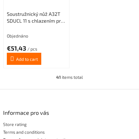
Soustružnický nůž A32T
SDUCL 11 s chlazením pro
destičky DC.. 11T3.. (levý)
Objednáno
€51,43
/ pcs
Add to cart
41
items total
L
i
s
F
t
o
i
o
n
t
Informace pro vás
g
e
c
Store rating
r
o
n
Terms and conditions
t