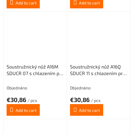
Add to cart
Add to cart
Soustružnický nůž A16M
Soustružnický nůž A16Q
SDUCR 07 s chlazením pro
SDUCR 11 s chlazením pro
destičky DC.. 0702..
destičky DC.. 11T3.. (pravý)
(pravý)
Objednáno
Objednáno
€30,86
€30,86
/ pcs
/ pcs
Add to cart
Add to cart