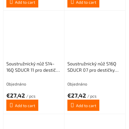
Add to cart
Add to cart
Soustružnický nůž S14-
Soustružnický nůž S16Q
16Q SDUCR 11 pro destičky
SDUCR 07 pro destičky
DC.. 11T3.. (pravý)
DC.. 0702.. (pravý)
Objednáno
Objednáno
€27,42
€27,42
/ pcs
/ pcs
Add to cart
Add to cart