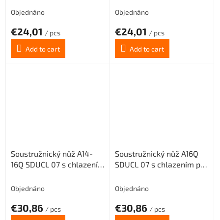
Objednáno
Objednáno
€24,01
€24,01
/ pcs
/ pcs
Add to cart
Add to cart
Soustružnický nůž A14-
Soustružnický nůž A16Q
16Q SDUCL 07 s chlazením
SDUCL 07 s chlazením pro
pro destičky DC.. 0702..
destičky DC.. 0702.. (levý)
(levý)
Objednáno
Objednáno
€30,86
€30,86
/ pcs
/ pcs