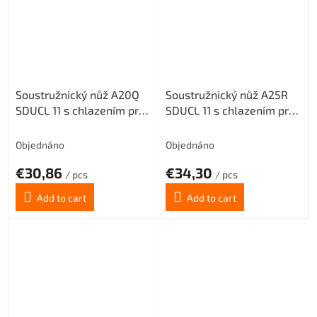
Soustružnický nůž A20Q
Soustružnický nůž A25R
SDUCL 11 s chlazením pro
SDUCL 11 s chlazením pro
destičky DC.. 11T3.. (levý)
destičky DC.. 11T3.. (levý)
Objednáno
Objednáno
€30,86
€34,30
/ pcs
/ pcs
Add to cart
Add to cart