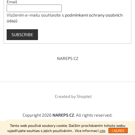
Email
Vložením e-mailu souhlasíte s
podmínkami ochrany osobních
údajů
SUBSCRIBE
NAREPS CZ
Created by Shoptet
Copyright 2026
NAREPS CZ
. All rights reserved.
Vítejte na našem E-shopu.
Tento web používá soubory cookie. Dalším procházením tohoto webu
vyjadřujete souhlas s jejich používáním.. Více informací
zde
.
I AGREE
NajduZboží.cz