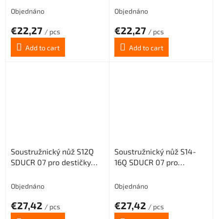
Objednáno
Objednáno
€22,27
€22,27
/ pcs
/ pcs
Add to cart
Add to cart
Soustružnický nůž S12Q
Soustružnický nůž S14-
SDUCR 07 pro destičky
16Q SDUCR 07 pro
DC.. 0702.. (pravý)
destičky DC.. 0702..
(pravý)
Objednáno
Objednáno
€27,42
€27,42
/ pcs
/ pcs