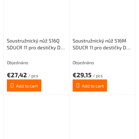
Soustružnický nůž S16Q
Soustružnický nůž S16M
SDUCR 11 pro destičky DC..
SDUCR 11 pro destičky DC..
11T3.. (pravý)
11T3.. (pravý)
Objednáno
Objednáno
€27,42
€29,15
/ pcs
/ pcs
Add to cart
Add to cart