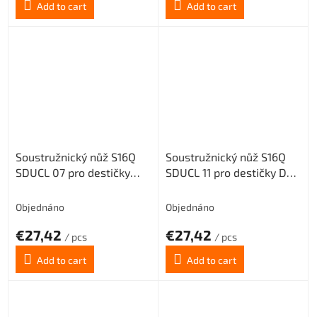
Add to cart
Add to cart
Soustružnický nůž S16Q
Soustružnický nůž S16Q
SDUCL 07 pro destičky
SDUCL 11 pro destičky DC..
DC.. 0702.. (levý)
11T3.. (levý)
Objednáno
Objednáno
€27,42
€27,42
/ pcs
/ pcs
Add to cart
Add to cart