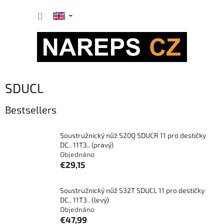
Skip
SHOPP
to
content
CART
SDUCL
Bestsellers
Soustružnický nůž S20Q SDUCR 11 pro destičky
DC.. 11T3.. (pravý)
Objednáno
€29,15
Soustružnický nůž S32T SDUCL 11 pro destičky
DC.. 11T3.. (levý)
Objednáno
€47,99