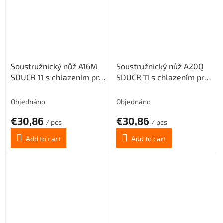
Soustružnický nůž A16M
Soustružnický nůž A20Q
SDUCR 11 s chlazením pro
SDUCR 11 s chlazením pro
destičky DC.. 11T3.. (pravý)
destičky DC.. 11T3.. (pravý)
Objednáno
Objednáno
€30,86
€30,86
/ pcs
/ pcs
Add to cart
Add to cart