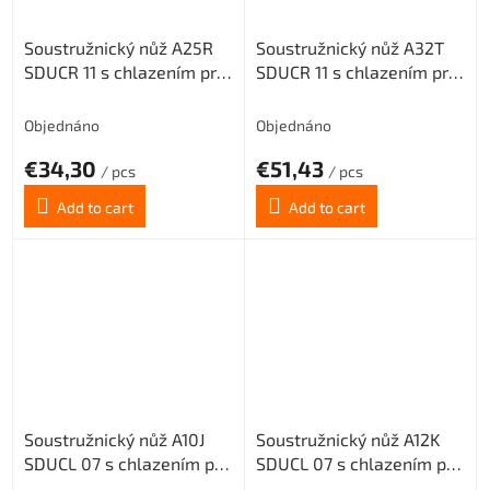
Soustružnický nůž A25R
Soustružnický nůž A32T
SDUCR 11 s chlazením pro
SDUCR 11 s chlazením pro
destičky DC.. 11T3.. (pravý)
destičky DC.. 11T3.. (pravý)
Objednáno
Objednáno
€34,30
€51,43
/ pcs
/ pcs
Add to cart
Add to cart
Soustružnický nůž A10J
Soustružnický nůž A12K
SDUCL 07 s chlazením pro
SDUCL 07 s chlazením pro
destičky DC.. 0702.. (levý)
destičky DC.. 0702.. (levý)