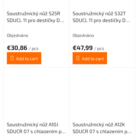
Soustružnický nůž S25R
Soustružnický nůž S32T
SDUCL 11 pro destičky DC..
SDUCL 11 pro destičky DC..
11T3.. (levý)
11T3.. (levý)
Objednáno
Objednáno
€30,86
€47,99
/ pcs
/ pcs
Add to cart
Add to cart
Soustružnický nůž A10J
Soustružnický nůž A12K
SDUCR 07 s chlazením pro
SDUCR 07 s chlazením pro
destičky DC.. 0702..
destičky DC.. 0702..