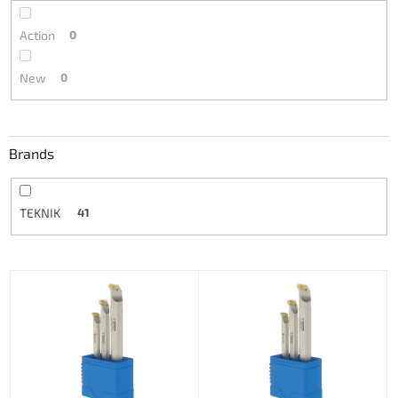
Action
0
New
0
Brands
TEKNIK
41
L
i
s
t
o
f
p