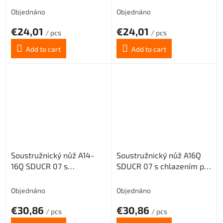
(pravý)
(pravý)
Objednáno
Objednáno
€24,01
€24,01
/ pcs
/ pcs
Add to cart
Add to cart
Soustružnický nůž A14-
Soustružnický nůž A16Q
16Q SDUCR 07 s
SDUCR 07 s chlazením pro
chlazením pro destičky
destičky DC.. 0702..
DC.. 0702.. (pravý)
(pravý)
Objednáno
Objednáno
€30,86
€30,86
/ pcs
/ pcs