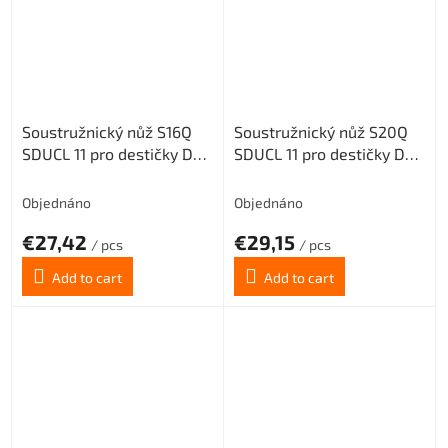
Soustružnický nůž S16Q
Soustružnický nůž S20Q
SDUCL 11 pro destičky DC..
SDUCL 11 pro destičky DC..
11T3.. (levý)
11T3.. (levý)
Objednáno
Objednáno
€27,42
€29,15
/ pcs
/ pcs
Add to cart
Add to cart