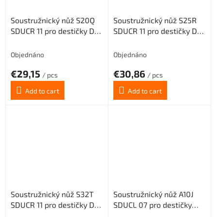
Soustružnický nůž S20Q
Soustružnický nůž S25R
SDUCR 11 pro destičky DC..
SDUCR 11 pro destičky DC..
11T3.. (pravý)
11T3.. (pravý)
Objednáno
Objednáno
€29,15
€30,86
/ pcs
/ pcs
Add to cart
Add to cart
Soustružnický nůž S32T
Soustružnický nůž A10J
SDUCR 11 pro destičky DC..
SDUCL 07 pro destičky
11T3.. (pravý)
DC.. 0702.. (levý)