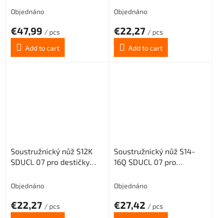
Objednáno
Objednáno
€47,99
€22,27
/ pcs
/ pcs
Add to cart
Add to cart
Soustružnický nůž S12K
Soustružnický nůž S14-
SDUCL 07 pro destičky
16Q SDUCL 07 pro
DC.. 0702.. (levý)
destičky DC.. 0702.. (levý)
Objednáno
Objednáno
€22,27
€27,42
/ pcs
/ pcs