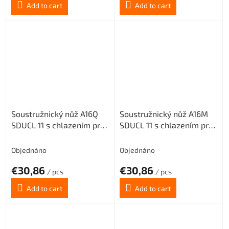
Add to cart
Add to cart
Soustružnický nůž A16Q
Soustružnický nůž A16M
SDUCL 11 s chlazením pro
SDUCL 11 s chlazením pro
destičky DC.. 11T3.. (levý)
destičky DC.. 11T3.. (levý)
Objednáno
Objednáno
€30,86
€30,86
/ pcs
/ pcs
Add to cart
Add to cart