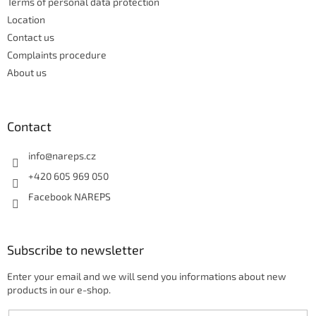
Terms of personal data protection
r
Location
o
Contact us
l
s
Complaints procedure
About us
Contact
info
@
nareps.cz
+420 605 969 050
Facebook NAREPS
Subscribe to newsletter
Enter your email and we will send you informations about new
products in our e-shop.