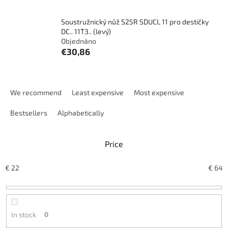
Soustružnický nůž S25R SDUCL 11 pro destičky
DC.. 11T3.. (levý)
Objednáno
€30,86
P
r
We recommend
Least expensive
Most expensive
o
d
Bestsellers
Alphabetically
u
c
Price
t
s
o
€
22
€
64
r
t
i
n
In stock
0
g