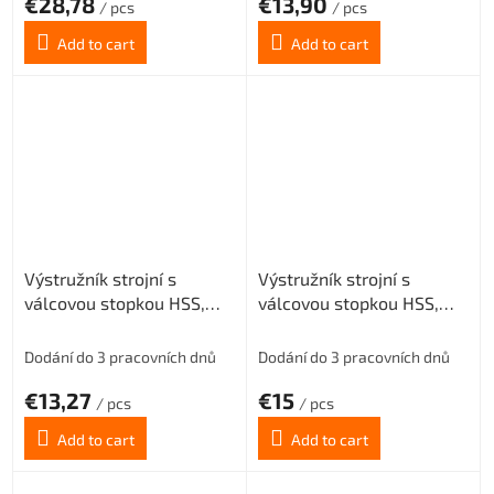
€28,78
€13,90
/ pcs
/ pcs
Add to cart
Add to cart
Výstružník strojní s
Výstružník strojní s
válcovou stopkou HSS,
válcovou stopkou HSS,
221430, 2 mm H8
221430, 2,2 mm H8
Dodání do 3 pracovních dnů
Dodání do 3 pracovních dnů
€13,27
€15
/ pcs
/ pcs
Add to cart
Add to cart