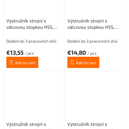
Výstružník strojní s
Výstružník strojní s
válcovou stopkou HSS,
válcovou stopkou HSS,
221430, 4 mm H7
221430, 4,5 mm H7
Dodání do 3 pracovních dnů
Dodání do 3 pracovních dnů
€13,55
€14,80
/ pcs
/ pcs
Add to cart
Add to cart
Výstružník strojní s
Výstružník strojní s