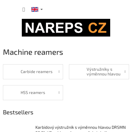
Skip
SHOPP
to
content
CART
Machine reamers
Výstružníky s
Carbide reamers
výměnnou hlavou
HSS reamers
Bestsellers
Karbidový výstružník s výměnnou hlavou DRSMN