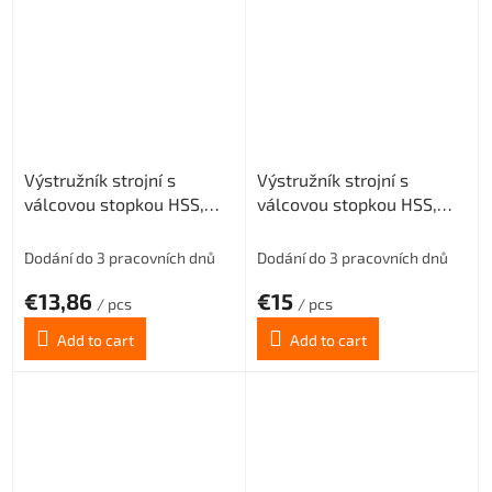
Výstružník strojní s
Výstružník strojní s
válcovou stopkou HSS,
válcovou stopkou HSS,
221430, 8 mm H8
221430, 9 mm H8
Dodání do 3 pracovních dnů
Dodání do 3 pracovních dnů
€13,86
€15
/ pcs
/ pcs
Add to cart
Add to cart