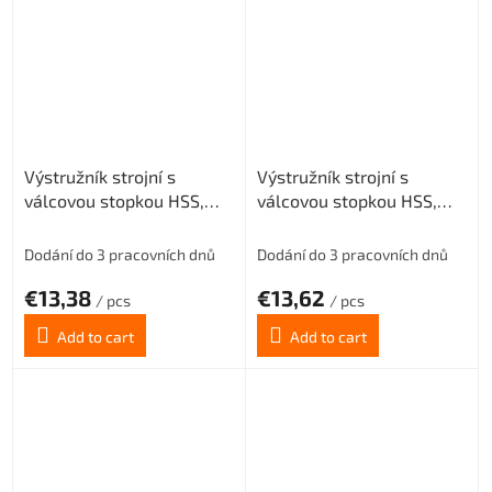
Výstružník strojní s
Výstružník strojní s
válcovou stopkou HSS,
válcovou stopkou HSS,
221430, 3 mm H7
221430, 3,5 mm H7
Dodání do 3 pracovních dnů
Dodání do 3 pracovních dnů
€13,38
€13,62
/ pcs
/ pcs
Add to cart
Add to cart