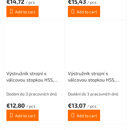
€14,72
€15,43
/ pcs
/ pcs
Add to cart
Add to cart
Výstružník strojní s
Výstružník strojní s
válcovou stopkou HSS,
válcovou stopkou HSS,
221430, 6 mm H8
221430, 7 mm H8
Dodání do 3 pracovních dnů
Dodání do 3 pracovních dnů
€12,80
€13,07
/ pcs
/ pcs
Add to cart
Add to cart