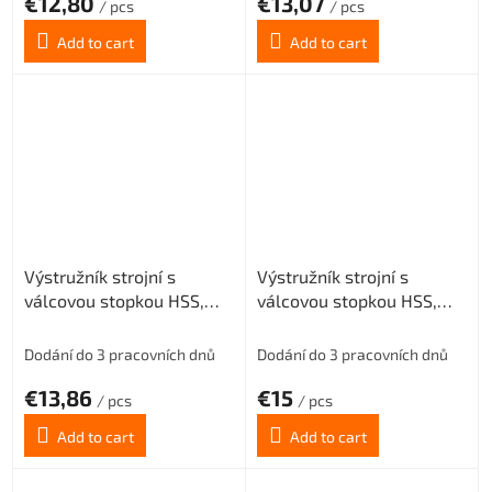
€12,80
€13,07
/ pcs
/ pcs
Add to cart
Add to cart
Výstružník strojní s
Výstružník strojní s
válcovou stopkou HSS,
válcovou stopkou HSS,
221430, 8 mm H7
221430, 9 mm H7
Dodání do 3 pracovních dnů
Dodání do 3 pracovních dnů
€13,86
€15
/ pcs
/ pcs
Add to cart
Add to cart