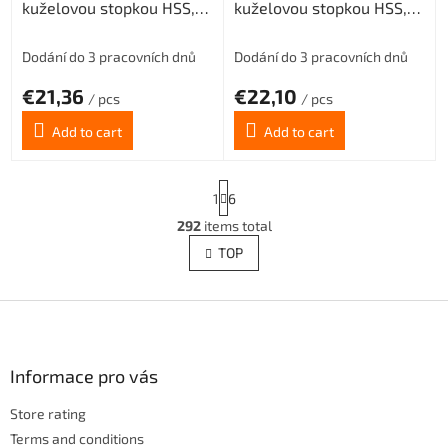
kuželovou stopkou HSS,
kuželovou stopkou HSS,
221431, 10 mm H7
221431, 11 mm H7
Dodání do 3 pracovních dnů
Dodání do 3 pracovních dnů
€21,36
€22,10
/ pcs
/ pcs
Add to cart
Add to cart
P
1
6
a
g
292
items total
L
i
i
TOP
n
s
a
t
t
i
F
i
o
n
o
n
g
o
c
t
Informace pro vás
o
e
n
Store rating
r
t
Terms and conditions
r