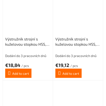
Výstružník strojní s
Výstružník strojní s
kuželovou stopkou HSS,
kuželovou stopkou HSS,
221431, 6 mm H7
221431, 7 mm H7
Dodání do 3 pracovních dnů
Dodání do 3 pracovních dnů
€18,84
€19,12
/ pcs
/ pcs
Add to cart
Add to cart