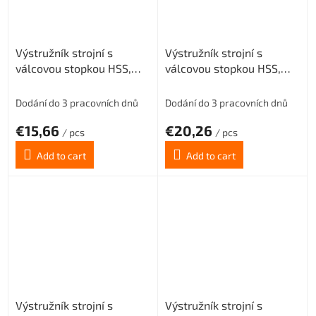
Výstružník strojní s
Výstružník strojní s
válcovou stopkou HSS,
válcovou stopkou HSS,
221430, 10 mm H8
221430, 11 mm H8
Dodání do 3 pracovních dnů
Dodání do 3 pracovních dnů
€15,66
€20,26
/ pcs
/ pcs
Add to cart
Add to cart
Výstružník strojní s
Výstružník strojní s