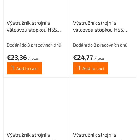
Výstružník strojní s
Výstružník strojní s
válcovou stopkou HSS,
válcovou stopkou HSS,
221430, 12 mm H7
221430, 13 mm H7
Dodání do 3 pracovních dnů
Dodání do 3 pracovních dnů
€23,36
€24,77
/ pcs
/ pcs
Add to cart
Add to cart
Výstružník strojní s
Výstružník strojní s