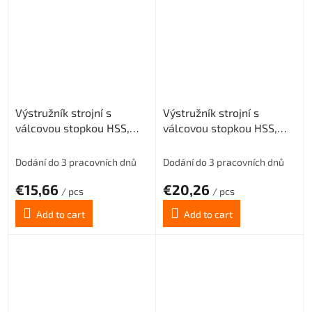
Výstružník strojní s
Výstružník strojní s
válcovou stopkou HSS,
válcovou stopkou HSS,
221430, 10 mm H7
221430, 11 mm H7
Dodání do 3 pracovních dnů
Dodání do 3 pracovních dnů
€15,66
€20,26
/ pcs
/ pcs
Add to cart
Add to cart