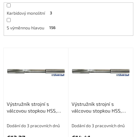
Karbidový monolitní
3
S výměnnou hlavou
156
L
i
s
t
o
f
p
r
Výstružník strojní s
Výstružník strojní s
o
válcovou stopkou HSS,
válcovou stopkou HSS,
d
221430, 2 mm H7
221430, 2,2 mm H7
u
c
Dodání do 3 pracovních dnů
Dodání do 3 pracovních dnů
t