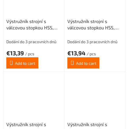
Výstružník strojní s
Výstružník strojní s
válcovou stopkou HSS,
válcovou stopkou HSS,
221430, 3 mm H8
221430, 3,5 mm H8
Dodání do 3 pracovních dnů
Dodání do 3 pracovních dnů
€13,39
€13,94
/ pcs
/ pcs
Add to cart
Add to cart
Výstružník strojní s
Výstružník strojní s