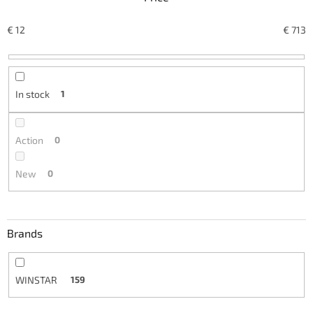
t
s
o
€
12
€
713
r
t
i
n
In stock
1
g
Action
0
New
0
Brands
WINSTAR
159