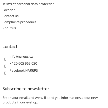
o
Terms of personal data protection
l
Location
s
Contact us
Complaints procedure
About us
Contact
info
@
nareps.cz
+420 605 969 050
Facebook NAREPS
Subscribe to newsletter
Enter your email and we will send you informations about new
products in our e-shop.