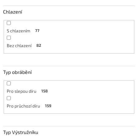
Chlazení
S chlazením
77
Bez chlazení
82
Typ obrábění
Pro slepou díru
158
Pro průchozí díru
159
Typ Výstružníku