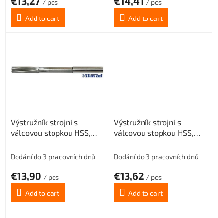
€13,27
€14,41
s
/ pcs
/ pcs
Add to cart
Add to cart
Výstružník strojní s
Výstružník strojní s
válcovou stopkou HSS,
válcovou stopkou HSS,
221430, 2,5 mm H7
221430, 2,8 mm H7
Dodání do 3 pracovních dnů
Dodání do 3 pracovních dnů
€13,90
€13,62
/ pcs
/ pcs
Add to cart
Add to cart