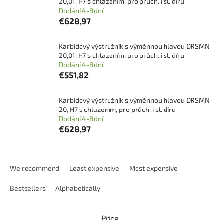
20,01, H7 s chlazením, pro průch. i sl. díru
Dodání 4-8dní
€628,97
Karbidový výstružník s výměnnou hlavou DRSMN
20,01, H7 s chlazením, pro průch. i sl. díru
Dodání 4-8dní
€551,82
Karbidový výstružník s výměnnou hlavou DRSMN
20, H7 s chlazením, pro průch. i sl. díru
Dodání 4-8dní
€628,97
P
r
We recommend
Least expensive
Most expensive
o
d
Bestsellers
Alphabetically
u
c
Price