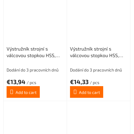
Výstružník strojní s
Výstružník strojní s
válcovou stopkou HSS,
válcovou stopkou HSS,
221430, 2,5 mm H8
221430, 2,8 mm H8
Dodání do 3 pracovních dnů
Dodání do 3 pracovních dnů
€13,94
€14,33
/ pcs
/ pcs
Add to cart
Add to cart