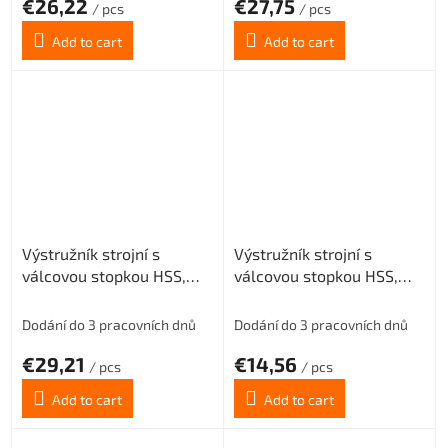
€26,22
€27,75
/ pcs
/ pcs
Add to cart
Add to cart
Výstružník strojní s
Výstružník strojní s
válcovou stopkou HSS,
válcovou stopkou HSS,
221430, 16 mm H8
221430, 3,2 mm H8
Dodání do 3 pracovních dnů
Dodání do 3 pracovních dnů
€29,21
€14,56
/ pcs
/ pcs
Add to cart
Add to cart