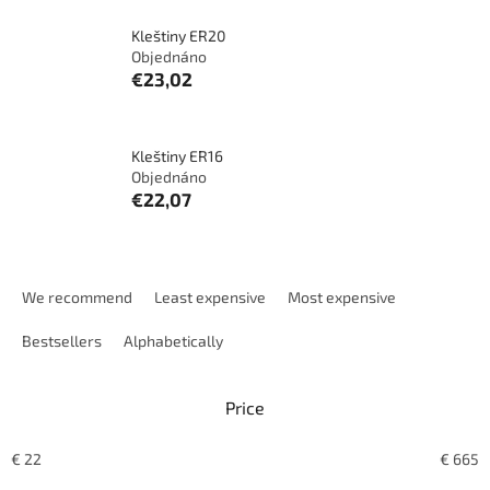
Kleštiny ER20
Objednáno
€23,02
Kleštiny ER16
Objednáno
€22,07
P
r
We recommend
Least expensive
Most expensive
o
d
Bestsellers
Alphabetically
u
c
Price
t
s
o
€
22
€
665
r