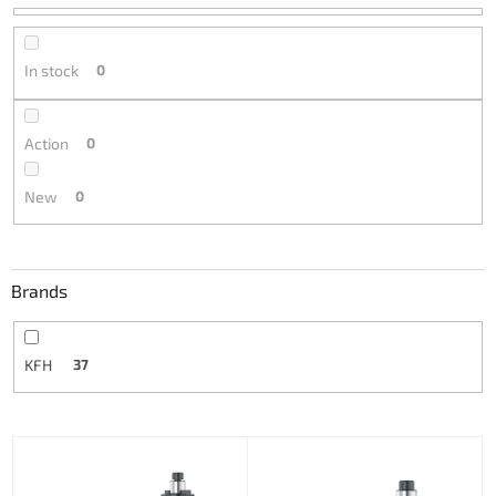
t
i
n
In stock
0
g
Action
0
New
0
Brands
KFH
37
L
i