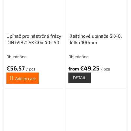
Upínač pro nástrčné frézy
Kleštinové upínače SK40,
DIN 69871 SK 40x 40x 50
délka 100mm
Objednáno
Objednáno
€56,57
€49,25
from
/ pcs
/ pcs
DETAIL
Add to cart