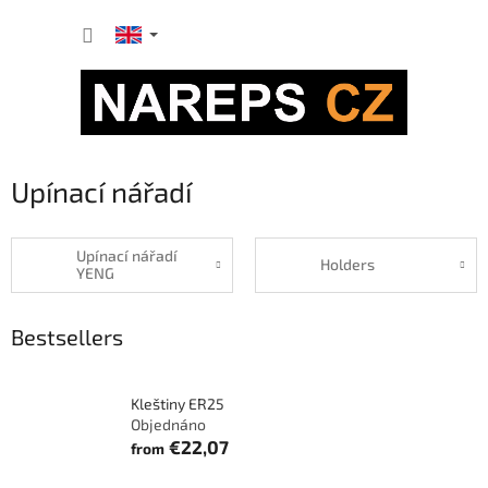
Skip
SHOPP
to
content
CART
Upínací nářadí
Upínací nářadí
Holders
YENG
Bestsellers
Kleštiny ER25
Objednáno
€22,07
from