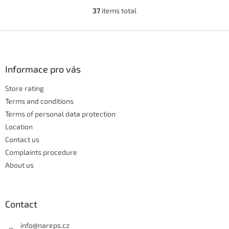
37
items total
L
i
s
F
t
o
i
o
n
t
Informace pro vás
g
e
c
Store rating
r
o
n
Terms and conditions
t
Terms of personal data protection
r
Location
o
Contact us
l
s
Complaints procedure
About us
Contact
info
@
nareps.cz