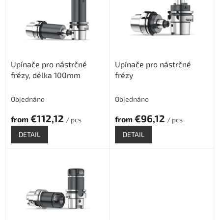
s
t
o
f
p
r
Upínače pro nástrčné
Upínače pro nástrčné
o
frézy, délka 100mm
frézy
d
u
c
Objednáno
Objednáno
t
€112,12
€96,12
s
from
from
/ pcs
/ pcs
DETAIL
DETAIL