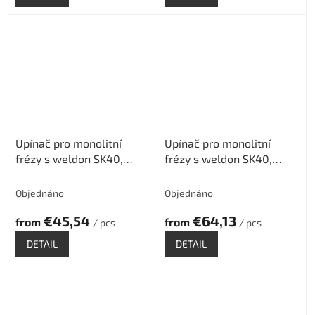
Upínač pro monolitní
Upínač pro monolitní
frézy s weldon SK40,
frézy s weldon SK40,
délka 100mm
délka 160mm
Objednáno
Objednáno
€45,54
€64,13
from
from
/ pcs
/ pcs
DETAIL
DETAIL