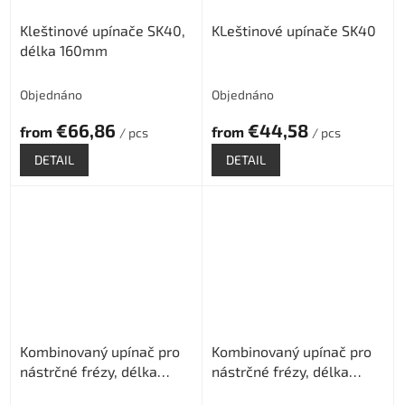
Kleštinové upínače SK40,
KLeštinové upínače SK40
délka 160mm
Objednáno
Objednáno
€66,86
€44,58
from
from
/ pcs
/ pcs
DETAIL
DETAIL
Kombinovaný upínač pro
Kombinovaný upínač pro
nástrčné frézy, délka
nástrčné frézy, délka
100mm
160mm