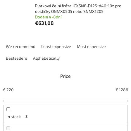
Plátková čelní fréza ICXSNF-D125*d40*10z pro
destičky ONMX0505 nebo SNMX1205
Dodání 4-8dní
€631,08
P
r
We recommend
Least expensive
Most expensive
o
d
Bestsellers
Alphabetically
u
c
Price
t
s
o
€
220
€
1286
r
t
i
n
In stock
3
g