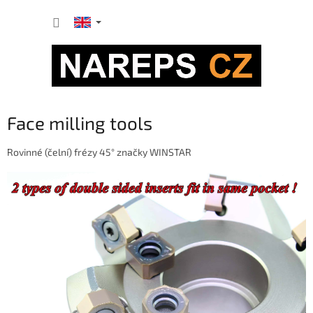
Skip
SHOPP
to
content
CART
Face milling tools
Rovinné (čelní) frézy 45° značky WINSTAR