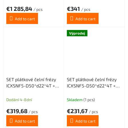
€1 285,84
€341
/ pcs
/ pcs
Add to cart
Add to cart
Výprodej
SET plátkové čelní frézy
SET plátkové čelní frézy
ICXSNF5-D50*d22*4T +
ICXSNF5-D50*d22*4T +
20 destiček SNMX
20 destiček ONMX
Dodání 4-8dní
Skladem
(1 pcs)
€319,68
€231,67
/ pcs
/ pcs
Add to cart
Add to cart