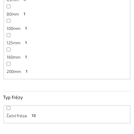
80mm
1
100mm
1
125mm
1
160mm
1
200mm
1
Typ frézy
Čelní fréza
13