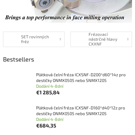
Frézovací
SET rovinných
nástrčné hlavy
fréz
CXXNF
Bestsellers
Plátková čelní fréza ICXSNF-D200*d60*14z pro
destičky ONMX0505 nebo SNMX1205
Dodání 4-8dní
€1 285,84
Plátková čelní fréza ICXSNF-D160*d40*12z pro
destičky ONMX0505 nebo SNMX1205
Dodání 4-8dní
€684,35