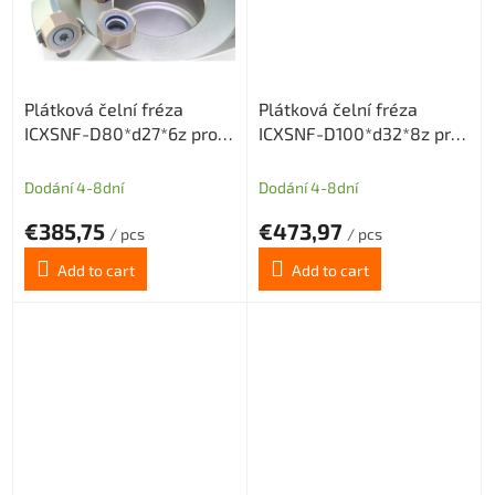
Plátková čelní fréza
Plátková čelní fréza
ICXSNF-D80*d27*6z pro
ICXSNF-D100*d32*8z pro
destičky ONMX0505 nebo
destičky ONMX0505 nebo
SNMX1205
SNMX1205
Dodání 4-8dní
Dodání 4-8dní
€385,75
€473,97
/ pcs
/ pcs
Add to cart
Add to cart