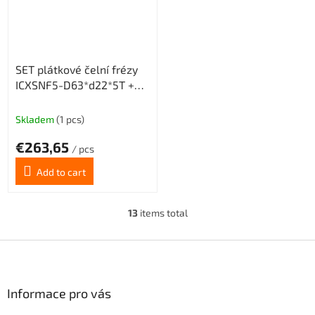
SET plátkové čelní frézy
ICXSNF5-D63*d22*5T +
20 destiček ONMX
Skladem
(1 pcs)
€263,65
/ pcs
Add to cart
13
items total
L
i
s
F
t
o
i
o
n
t
Informace pro vás
g
e
c