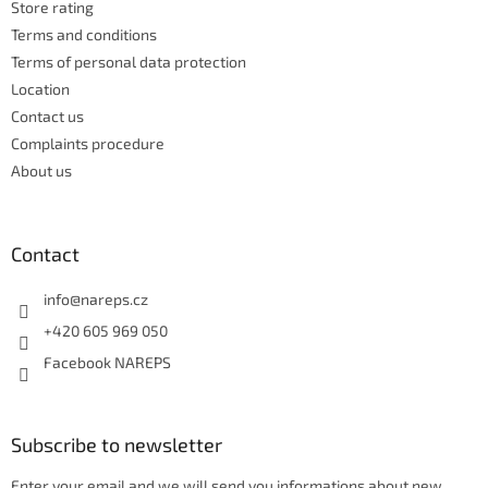
Store rating
r
o
n
Terms and conditions
t
Terms of personal data protection
r
Location
o
Contact us
l
s
Complaints procedure
About us
Contact
info
@
nareps.cz
+420 605 969 050
Facebook NAREPS
Subscribe to newsletter
Enter your email and we will send you informations about new