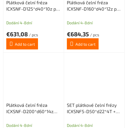
Plátková čelní fréza
Plátková čelní fréza
ICXSNF-D125*d40*10z pro
ICXSNF-D160*d40*12z pro
destičky ONMX0505 nebo
destičky ONMX0505 nebo
SNMX1205
SNMX1205
Dodání 4-8dní
Dodání 4-8dní
€631,08
€684,35
/ pcs
/ pcs
Add to cart
Add to cart
Plátková čelní fréza
SET plátkové čelní frézy
ICXSNF-D200*d60*14z
ICXSNF5-D50*d22*4T +
pro destičky ONMX0505
20 destiček (10 SNMX a 10
nebo SNMX1205
ONMX)
Dodání 4-8dní
Dodání 4-8dní