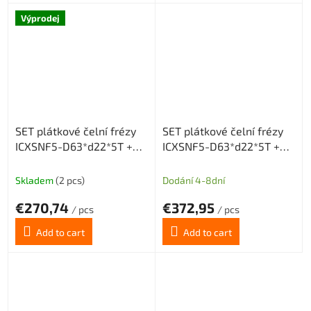
Výprodej
SET plátkové čelní frézy
SET plátkové čelní frézy
ICXSNF5-D63*d22*5T +
ICXSNF5-D63*d22*5T +
20 destiček (10 SNMX a 10
20 destiček SNMX
ONMX)
Skladem
(2 pcs)
Dodání 4-8dní
€270,74
€372,95
/ pcs
/ pcs
Add to cart
Add to cart