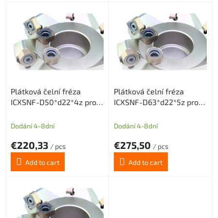
L
i
s
t
o
f
p
r
Plátková čelní fréza
Plátková čelní fréza
o
ICXSNF-D50*d22*4z pro
ICXSNF-D63*d22*5z pro
d
destičky ONMX0505 nebo
destičky ONMX0505 nebo
u
SNMX1205
SNMX1205
c
Dodání 4-8dní
Dodání 4-8dní
t
€220,33
€275,50
s
/ pcs
/ pcs
Add to cart
Add to cart