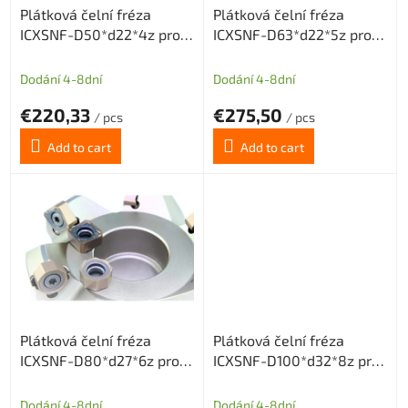
Plátková čelní fréza
Plátková čelní fréza
o
ICXSNF-D50*d22*4z pro
ICXSNF-D63*d22*5z pro
d
destičky ONMX0505 nebo
destičky ONMX0505 nebo
u
SNMX1205
SNMX1205
c
Dodání 4-8dní
Dodání 4-8dní
t
€220,33
€275,50
s
/ pcs
/ pcs
Add to cart
Add to cart
Plátková čelní fréza
Plátková čelní fréza
ICXSNF-D80*d27*6z pro
ICXSNF-D100*d32*8z pro
destičky ONMX0505 nebo
destičky ONMX0505 nebo
SNMX1205
SNMX1205
Dodání 4-8dní
Dodání 4-8dní