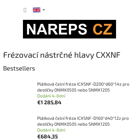
Skip
SHOPP
to
content
CART
Frézovací nástrčné hlavy CXXNF
Bestsellers
Plátková čelní fréza ICXSNF-D200*d60*14z pro
destičky ONMX0505 nebo SNMX1205
Dodání 4-8dní
€1 285,84
Plátková čelní fréza ICXSNF-D160*d40*12z pro
destičky ONMX0505 nebo SNMX1205
Dodání 4-8dní
€684,35