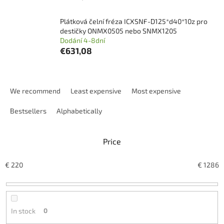
Plátková čelní fréza ICXSNF-D125*d40*10z pro
destičky ONMX0505 nebo SNMX1205
Dodání 4-8dní
€631,08
P
r
We recommend
Least expensive
Most expensive
o
d
Bestsellers
Alphabetically
u
c
Price
t
s
o
€
220
€
1286
r
t
i
n
In stock
0
g