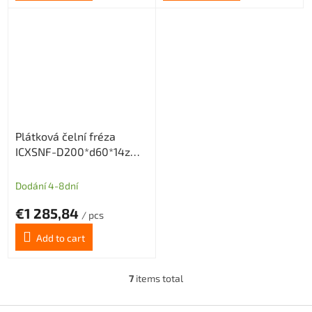
Plátková čelní fréza
ICXSNF-D200*d60*14z
pro destičky ONMX0505
nebo SNMX1205
Dodání 4-8dní
€1 285,84
/ pcs
Add to cart
7
items total
L
i
s
F