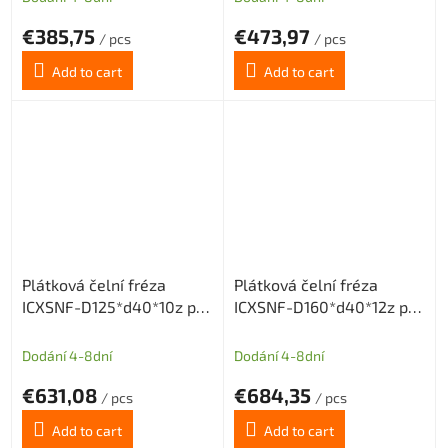
€385,75
€473,97
/ pcs
/ pcs
Add to cart
Add to cart
Plátková čelní fréza
Plátková čelní fréza
ICXSNF-D125*d40*10z pro
ICXSNF-D160*d40*12z pro
destičky ONMX0505 nebo
destičky ONMX0505 nebo
SNMX1205
SNMX1205
Dodání 4-8dní
Dodání 4-8dní
€631,08
€684,35
/ pcs
/ pcs
Add to cart
Add to cart