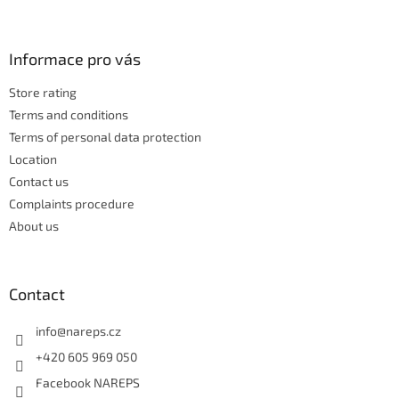
t
o
i
o
n
t
Informace pro vás
g
e
c
Store rating
r
o
n
Terms and conditions
t
Terms of personal data protection
r
Location
o
Contact us
l
s
Complaints procedure
About us
Contact
info
@
nareps.cz
+420 605 969 050
Facebook NAREPS