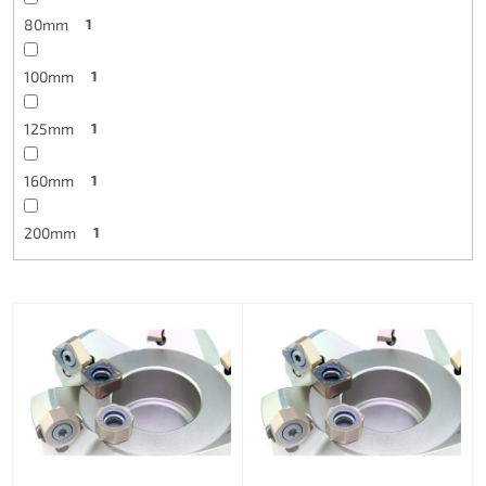
80mm
1
100mm
1
125mm
1
160mm
1
200mm
1
L
i
s
t
o
f
p
r