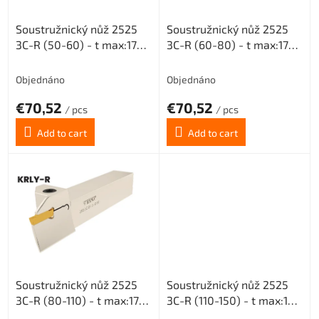
r
Soustružnický nůž 2525
Soustružnický nůž 2525
o
3C-R (50-60) - t max:17
3C-R (60-80) - t max:17
d
pro destičky MGMN 300
pro destičky MGMN 300
u
c
Objednáno
Objednáno
t
€70,52
€70,52
s
/ pcs
/ pcs
Add to cart
Add to cart
Soustružnický nůž 2525
Soustružnický nůž 2525
3C-R (80-110) - t max:17
3C-R (110-150) - t max:17
pro destičky MGMN 300
pro destičky MGMN 300