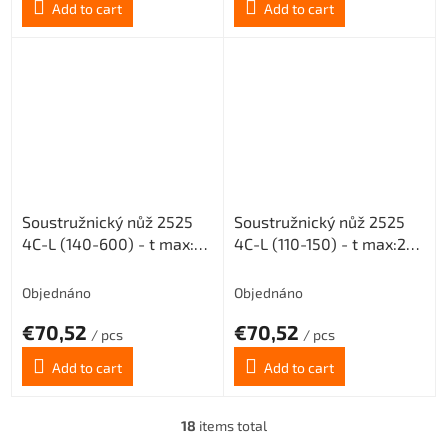
Add to cart
Add to cart
Soustružnický nůž 2525
Soustružnický nůž 2525
4C-L (140-600) - t max:25
4C-L (110-150) - t max:20
pro destičky MGMN 400
pro destičky MGMN 400
Objednáno
Objednáno
€70,52
€70,52
/ pcs
/ pcs
Add to cart
Add to cart
18
items total
L