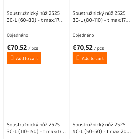
Soustružnický nůž 2525
Soustružnický nůž 2525
3C-L (60-80) - t max:17
3C-L (80-110) - t max:17
pro destičky MGMN 300
pro destičky MGMN 300
Objednáno
Objednáno
€70,52
€70,52
/ pcs
/ pcs
Add to cart
Add to cart
Soustružnický nůž 2525
Soustružnický nůž 2525
3C-L (110-150) - t max:17
4C-L (50-60) - t max:20
pro destičky MGMN 300
pro destičky MGMN 400