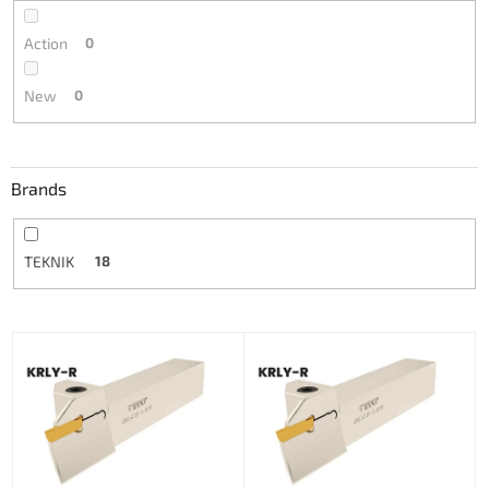
Action
0
New
0
Brands
TEKNIK
18
L
i
s
t
o
f
p