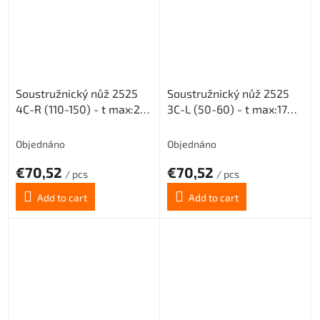
Soustružnický nůž 2525
Soustružnický nůž 2525
4C-R (110-150) - t max:20
3C-L (50-60) - t max:17
pro destičky MGMN 400
pro destičky MGMN 300
Objednáno
Objednáno
€70,52
€70,52
/ pcs
/ pcs
Add to cart
Add to cart