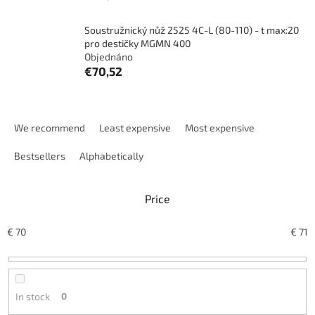
Soustružnický nůž 2525 4C-L (80-110) - t max:20
pro destičky MGMN 400
Objednáno
€70,52
P
r
We recommend
Least expensive
Most expensive
o
d
Bestsellers
Alphabetically
u
c
Price
t
s
o
€
70
€
71
r
t
i
n
In stock
0
g