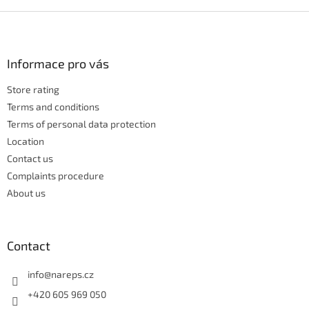
i
s
F
t
o
i
o
n
t
Informace pro vás
g
e
c
Store rating
r
o
n
Terms and conditions
t
Terms of personal data protection
r
Location
o
Contact us
l
s
Complaints procedure
About us
Contact
info
@
nareps.cz
+420 605 969 050