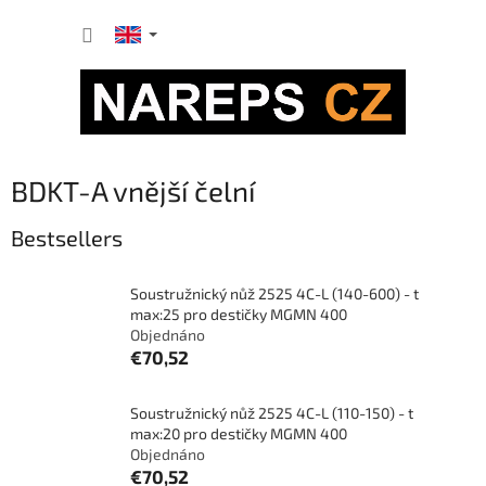
Skip
SHOPP
to
content
CART
BDKT-A vnější čelní
Bestsellers
Soustružnický nůž 2525 4C-L (140-600) - t
max:25 pro destičky MGMN 400
Objednáno
€70,52
Soustružnický nůž 2525 4C-L (110-150) - t
max:20 pro destičky MGMN 400
Objednáno
€70,52