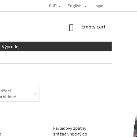
EUR
English
L DATA PROTECTION
LOCATION
CONTACT US
Login
COMPLAINTS
SHOPPING
Empty cart
CART
Výprodej
rážecí
arbidové
rézy
ý
karbidový zpětný
o
srážeč vhodný do