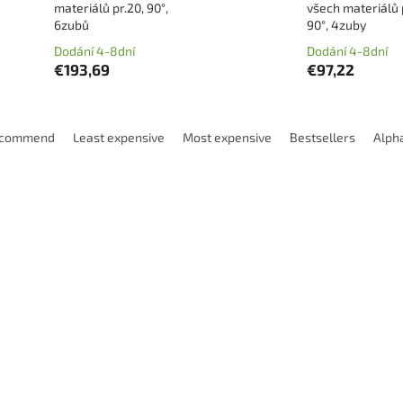
materiálů pr.20, 90°,
všech materiálů p
6zubů
90°, 4zuby
Dodání 4-8dní
Dodání 4-8dní
€193,69
€97,22
ecommend
Least expensive
Most expensive
Bestsellers
Alpha
Code:
EPFSA206090
Code:
EPFSA
idový srážeč EPFSA vhodný do
karbidový srážeč G550 vhod