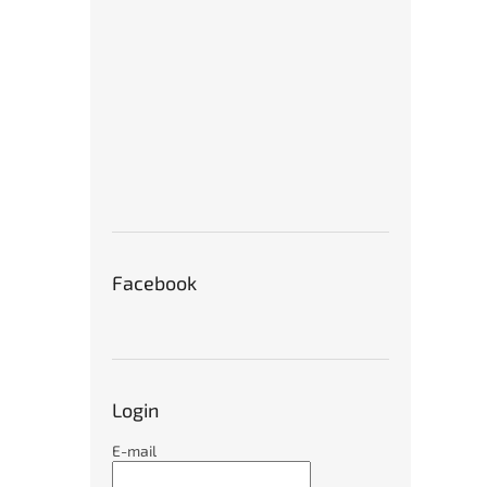
€45
Facebook
karb
všech
Login
E-mail
€97