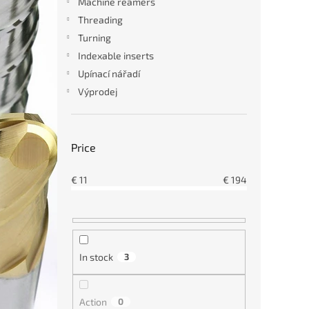
Machine reamers
hliní
c
t
Threading
s
Turning
Indexable inserts
€18
Upínací nářadí
Výprodej
Price
€
11
€
194
karb
všech
In stock
3
Action
0