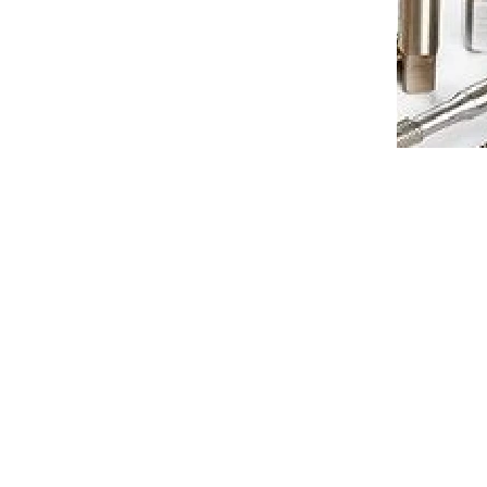
to cart
€96,85
Add to cart
/ pcs
212090U
Code:
EPFSA233090
ný do
karbidový srážeč EPFSA vhodný do
2zuby
hliníku pr.3, 90°, 2zuby
í 4-8dní
Dodání 4-8dní
to cart
€11,67
Add to cart
/ pcs
A244090
Code:
EPFSA244090U