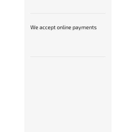
karb
všech
We accept online payments
€41
karb
všech