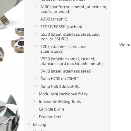
A100 (nonferrous metal , aluminium,
plastic or wood)
A200 (graphit)
ECSSF/ECSSR (carbon)
G550 (steel, stainless steel, cast
P
iron, or 55HRC)
r
We r
520 (nstainless steel and
o
superalloys)
d
V530 (stainless steel, inconel,
L
u
titanium, hard machinable metals)
i
c
V470 (steel, stainless steel)
s
t
Řada H700 do 70HRC
t
s
Řaha H680 do 65HRC
o
o
Modulární karbidové frézy
f
r
p
t
Indexable Milling Tools
r
i
Carbide burrs
o
n
Prodloužení
d
g
Drilling
karb
u