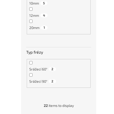
10mm
5
12mm
4
karb
20mm
1
všech
Typ frézy
€31
Výpr
Srážecí 60°
2
Srážecí 90°
2
22
items to display