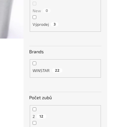
€26
New
0
Výprodej
3
Brands
WINSTAR
22
karb
hliní
Počet zubů
€57
2
12