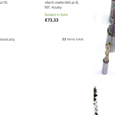
r.10,
všech materiálů pr.8,
90°, 4zuby
Dodání 4-8dní
€73,33
22
items total
betically
206090U
Code:
EPFSA208090
ný do
karbidový srážeč EPFSA vhodný do