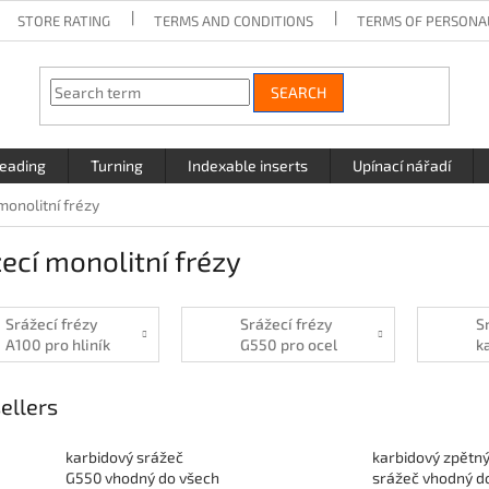
STORE RATING
TERMS AND CONDITIONS
TERMS OF PERSONA
SEARCH
eading
Turning
Indexable inserts
Upínací nářadí
monolitní frézy
ecí monolitní frézy
Srážecí frézy
Srážecí frézy
S
A100 pro hliník
G550 pro ocel
k
2zubé
f
ellers
karbidový srážeč
karbidový zpětn
G550 vhodný do všech
srážeč vhodný d