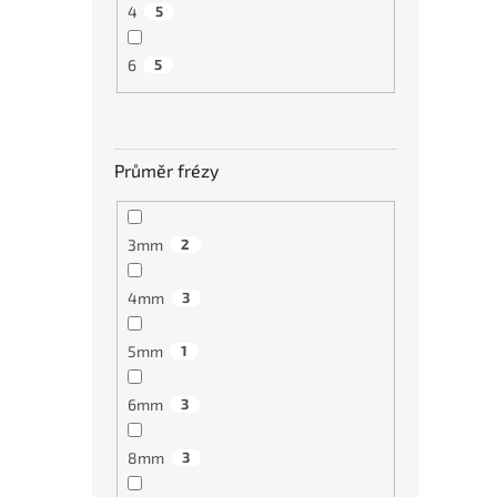
4
5
6
5
Průměr frézy
karb
všech
3mm
2
4mm
3
€11
5mm
1
Výpr
6mm
3
8mm
3