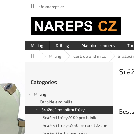
Skip
info@nareps.cz
to
content
Milling
Drilling
Machine reamers
Thr
Home
Milling
Carbide end mills
Srážecí 
S
Sráž
i
Skip
d
Categories
categories
e
b
Milling
a
Carbide end mills
r
Srážecí monolitní frézy
Bests
Srážecí frézy A100 pro hliník
Srážecí frézy G550 pro ocel 2zubé
Srážecí karbidové frézy