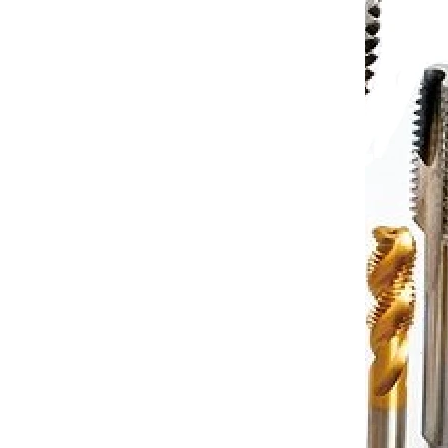
zuby
hliníku pr.8, 90°, 2zuby
í 4-8dní
Dodání 4-8dní
to cart
€26,18
Add to cart
/ pcs
A210090
Code:
EPFSA210090U
dný do
karbidový srážeč G550 vhodný do
všech materiálů pr.10, 90°, 2zuby
í 4-8dní
Dodání 4-8dní