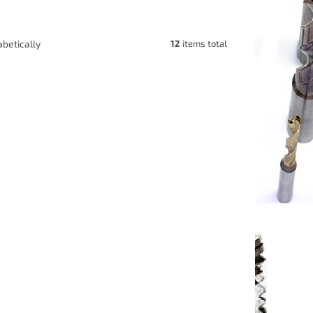
12
items total
betically
2020 K11
Code:
P109-PDJNR 2525 M11
Výprodej
20 K11
Soustružnický nůž PDJNR 2525 M11
4..
(pravý) pro destičky DNM.1506..
em
(2 pcs)
Skladem
(1 pcs)