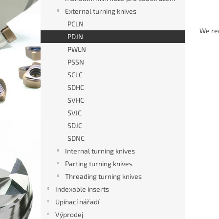
External turning knives
P
PCLN
r
We r
PDJN
o
PWLN
d
L
u
PSSN
i
c
SCLC
s
t
SDHC
t
s
SVHC
o
o
SVJC
f
r
p
t
SDJC
r
i
SDNC
o
n
Internal turning knives
d
g
Parting turning knives
Soust
u
Threading turning knives
(prav
c
t
Indexable inserts
s
Upínací nářadí
Výprodej