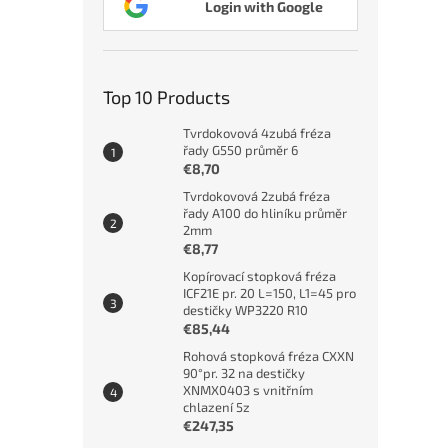
Login with Google
Top 10 Products
Tvrdokovová 4zubá fréza
řady G550 průměr 6
€8,70
Tvrdokovová 2zubá fréza
řady A100 do hliníku průměr
2mm
€8,77
Kopírovací stopková fréza
ICF21E pr. 20 L=150, L1=45 pro
destičky WP3220 R10
€85,44
Rohová stopková fréza CXXN
90°pr. 32 na destičky
XNMX0403 s vnitřním
chlazení 5z
€247,35