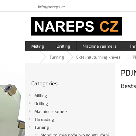
Skip
info@nareps.cz
to
content
Milling
Drilling
Machine reamers
Thr
Home
Turning
External turning knives
P
S
PDJ
i
Skip
d
Categories
categories
Bests
e
b
Milling
a
Drilling
r
Machine reamers
Threading
Turning
Monolitní mini nože pro soustružení