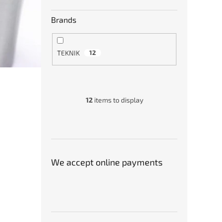
Brands
TEKNIK
12
Soust
(levý
12
items to display
€44
We accept online payments