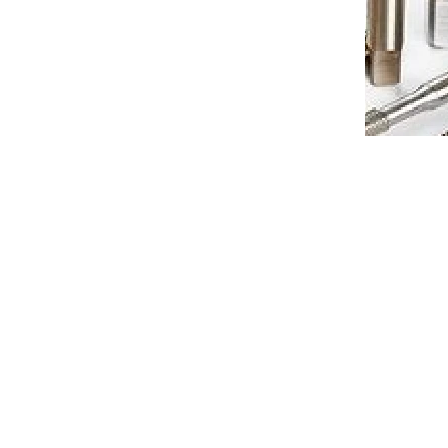
20 K11
Soustružnický nůž PDJNL 2525 M11
..
(levý) pro destičky DNM.1104..
jednáno
Objednáno
to cart
€44,68
Add to cart
/ pcs
2525 M15
Code:
P126-PDJNL 3232 P15