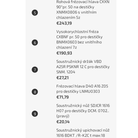
Rohová frézovací hlava CXXN
90°pr. 50 na destičky
XNMX0806 s vnitřním
chlazením 5z
€243,19
Vysokorychlostní fréza
CXBNF pr. 50 pro destičky
BNMX0603 bez vnitřního
chlazení 7z
€190,93
Soustružnický držák VBD
A25R PSKNR 12 C pro destičky
SNM. 1204
€27,21
Frézovací hlava D40 A16 Z05
pro destičky LNMU0303
€71,79
Soustružnický nůž SDJCR 1616
H07 pro destičky DCM. 0702..
(pravý)
€20,14
Soustružnický upichovací nůž
1616 BDKT /R-K2C t max:18