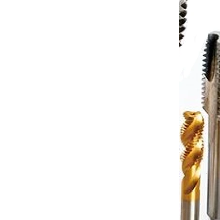
to cart
€44,68
Add to cart
/ pcs
2525 M15
Code:
P114-PDJNR 3232 P15
25 M15
Soustružnický nůž PDJNR 3232 P15
6..
(pravý) pro destičky DNM.1506..
jednáno
Objednáno
to cart
€53,25
Add to cart
/ pcs
2020 K11
Code:
P121-PDJNL 2525 M11