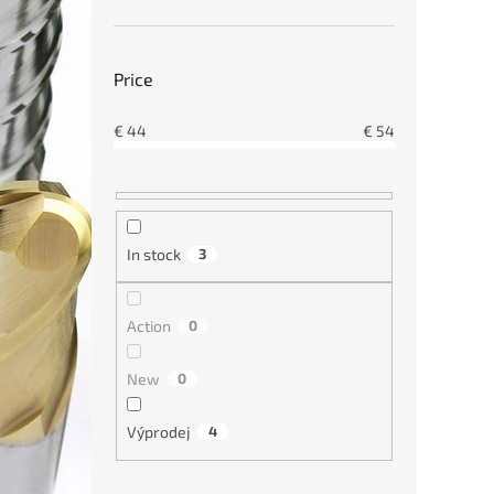
€44
Výpr
Price
€
44
€
54
In stock
3
Sous
(prav
Action
0
New
0
€44
Výprodej
4