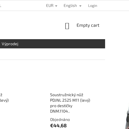
EUR
English
L DATA PROTECTION
LOCATION
CONTACT US
Login
COMPLAINTS
SHOPPING
Empty cart
CART
Výprodej
ůž
Soustružnický nůž
levý)
PDJNL 2525 M11 (levý)
pro destičky
DNM.1104..
Objednáno
€44,68