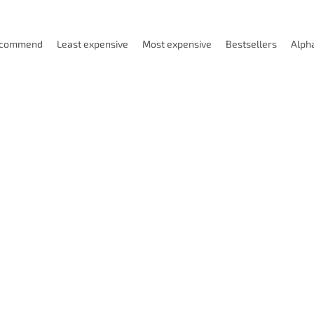
ecommend
Least expensive
Most expensive
Bestsellers
Alpha
Code:
P107-PDJNR 1616 H11
Code:
P108-PDJNR 
Výprodej
ružnický nůž PDJNR 1616 H11
Soustružnický nůž PDJNR 20
ý) pro destičky DNM.1104..
(pravý) pro destičky DNM.110
Objednáno
Sklad