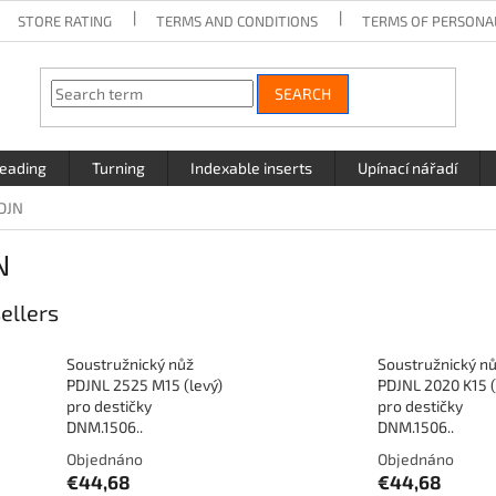
STORE RATING
TERMS AND CONDITIONS
TERMS OF PERSONA
SEARCH
eading
Turning
Indexable inserts
Upínací nářadí
DJN
N
ellers
Soustružnický nůž
Soustružnický n
PDJNL 2525 M15 (levý)
PDJNL 2020 K15 (
pro destičky
pro destičky
DNM.1506..
DNM.1506..
Objednáno
Objednáno
€44,68
€44,68