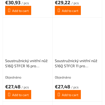
€30,93
€29,22
/ pcs
/ pcs
Add to cart
Add to cart
Soustružnický vnitřní nůž
Soustružnický vnitřní nůž
S16Q STFCR 16 pro
S16Q STFCR 11 pro
destičky TCMT 16T3..
destičky TCMT 1102..
(pravý)
(pravý)
Objednáno
Objednáno
€27,48
€27,48
/ pcs
/ pcs
Add to cart
Add to cart