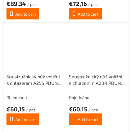
€89,34
€72,16
/ pcs
/ pcs
Add to cart
Add to cart
Soustružnický nůž vnitřní
Soustružnický nůž vnitřní
s chlazením A25S PDUNR
s chlazením A20R PDUNR
15 pro destičky DNMG
11 pro destičky DNMG
1506.. (pravý)
1104.. (pravý)
Objednáno
Objednáno
€60,15
€60,15
/ pcs
/ pcs
Add to cart
Add to cart