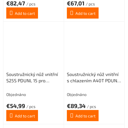
€82,47
€67,01
/ pcs
/ pcs
Add to cart
Add to cart
Soustružnický nůž vnitřní
Soustružnický nůž vnitřní
S25S PDUNL 15 pro
s chlazením A40T PDUNL
destičky DNMG 1506..
15 pro destičky DNMG
(levý)
1506.. (levý)
Objednáno
Objednáno
€54,99
€89,34
/ pcs
/ pcs
Add to cart
Add to cart