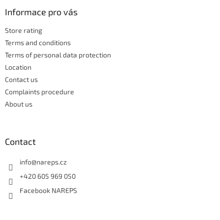
o
c
t
Informace pro vás
o
e
n
Store rating
r
t
Terms and conditions
r
o
Terms of personal data protection
l
Location
s
Contact us
Complaints procedure
About us
Contact
info
@
nareps.cz
+420 605 969 050
Facebook NAREPS