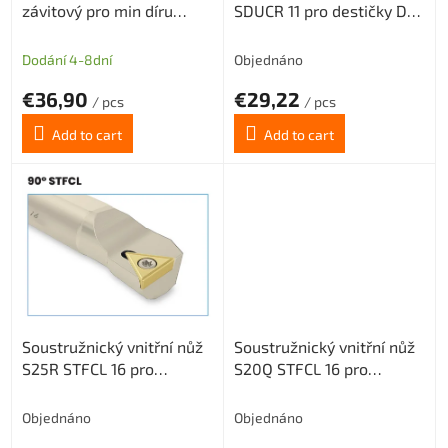
závitový pro min díru
SDUCR 11 pro destičky DC..
d
4,1mm (pravý) P 0,75
11T3.. (pravý)
u
c
Dodání 4-8dní
Objednáno
t
€36,90
€29,22
s
/ pcs
/ pcs
Add to cart
Add to cart
Soustružnický vnitřní nůž
Soustružnický vnitřní nůž
S25R STFCL 16 pro
S20Q STFCL 16 pro
destičky TCMT 16T3..
destičky TCMT 16T3..
(levý)
(levý)
Objednáno
Objednáno