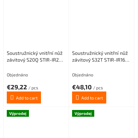
Soustružnický vnitřní nůž
Soustružnický vnitřní nůž
závitový S20Q STIR-IR22
závitový S32T STIR-IR16
(pravý) pro destičky 22 IR
(pravý) pro destičky 16 IR
Objednáno
Objednáno
€29,22
€48,10
/ pcs
/ pcs
Add to cart
Add to cart
Výprodej
Výprodej