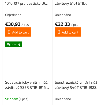
1010 J07 pro destičky DC..
závitový S10J STIL-
0702
ER11(levý) pro destičky 11
ER
Objednáno
Objednáno
€30,93
€22,33
/ pcs
/ pcs
Add to cart
Add to cart
Výprodej
Soustružnický vnitřní nůž
Soustružnický vnitřní nůž
závitový S25R STIR-IR16
závitový S40T STIR-IR22
(pravý) pro destičky 16 IR
(pravý) pro destičky 22 IR
Skladem
(1 pcs)
Objednáno