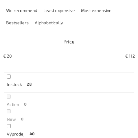
P
r
We recommend
Least expensive
Most expensive
o
d
Bestsellers
Alphabetically
u
c
Price
t
s
o
€
20
€
112
r
t
i
n
In stock
28
g
Action
0
New
0
Výprodej
40