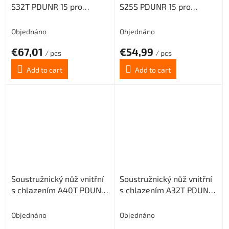
S32T PDUNR 15 pro
S25S PDUNR 15 pro
destičky DNMG 1506..
destičky DNMG 1506..
(pravý)
(pravý)
Objednáno
Objednáno
€67,01
€54,99
/ pcs
/ pcs
Add to cart
Add to cart
Soustružnický nůž vnitřní
Soustružnický nůž vnitřní
s chlazením A40T PDUNR
s chlazením A32T PDUNR
15 pro destičky DNMG
15 pro destičky DNMG
1506.. (pravý)
1506.. (pravý)
Objednáno
Objednáno