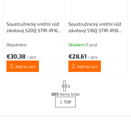
Soustružnický vnitřní nůž
Soustružnický vnitřní nůž
závitový S20Q STIR-IR16
závitový S16Q STIR-IR16
(pravý) pro destičky 16 IR
(pravý) pro destičky 16 IR
Objednáno
Skladem
(1 pcs)
€30,38
€28,61
/ pcs
/ pcs
Add to cart
Add to cart
P
1
13
a
g
605
items total
L
i
i
TOP
n
s
a
t
t
i
F
i
o
n
o
n
g