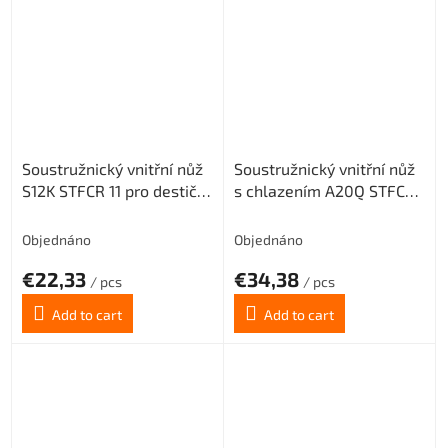
Soustružnický vnitřní nůž
Soustružnický vnitřní nůž
S12K STFCR 11 pro destičky
s chlazením A20Q STFCR
TCMT 1102.. (pravý)
16 pro destičky TCMT
16T3.. (pravý)
Objednáno
Objednáno
€22,33
€34,38
/ pcs
/ pcs
Add to cart
Add to cart