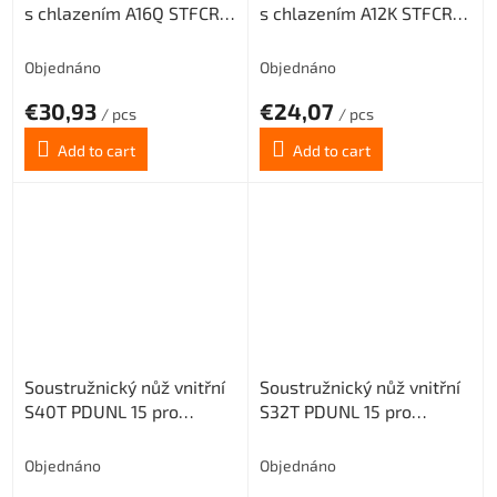
s chlazením A16Q STFCR
s chlazením A12K STFCR 11
11 pro destičky TCMT
pro destičky TCMT 1102..
1102.. (pravý)
(pravý)
Objednáno
Objednáno
€30,93
€24,07
/ pcs
/ pcs
Add to cart
Add to cart
Soustružnický nůž vnitřní
Soustružnický nůž vnitřní
S40T PDUNL 15 pro
S32T PDUNL 15 pro
destičky DNMG 1506..
destičky DNMG 1506..
(levý)
(levý)
Objednáno
Objednáno