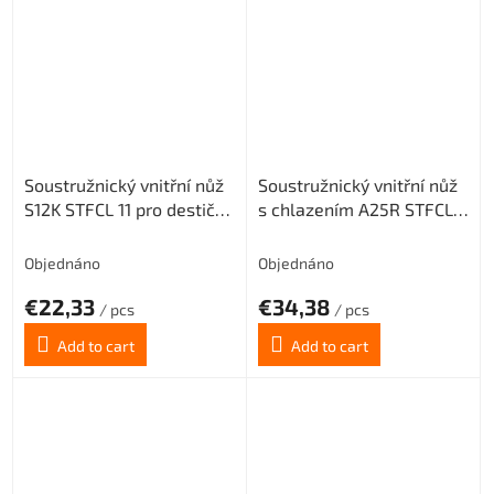
Soustružnický vnitřní nůž
Soustružnický vnitřní nůž
S12K STFCL 11 pro destičky
s chlazením A25R STFCL
TCMT 1102.. (levý)
16 pro destičky TCMT
16T3.. (levý)
Objednáno
Objednáno
€22,33
€34,38
/ pcs
/ pcs
Add to cart
Add to cart