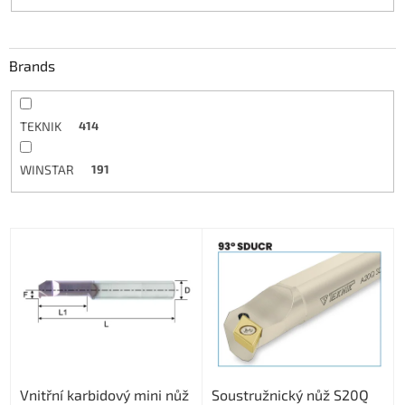
Brands
TEKNIK
414
WINSTAR
191
L
i
s
t
o
f
p
r
Vnitřní karbidový mini nůž
Soustružnický nůž S20Q
o