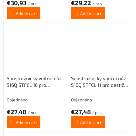
€30,93
€29,22
/ pcs
/ pcs
Add to cart
Add to cart
Soustružnický vnitřní nůž
Soustružnický vnitřní nůž
S16Q STFCL 16 pro
S16Q STFCL 11 pro destičky
destičky TCMT 16T3..
TCMT 1102.. (levý)
(levý)
Objednáno
Objednáno
€27,48
€27,48
/ pcs
/ pcs
Add to cart
Add to cart