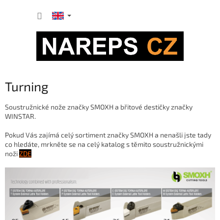
Skip
SHOPP
to
content
CART
Turning
Soustružnické nože značky SMOXH a břitové destičky značky
WINSTAR.
Pokud Vás zajímá celý sortiment značky SMOXH a nenašli jste tady
co hledáte, mrkněte se na celý katalog s těmito soustružnickými
noži
ZDE