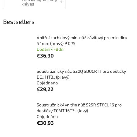
knives
Bestsellers
Vnitřní karbidový mini nůž závitový pro min díru
4,1mm (pravý) P 0,75
Dodání 4-8dní
€36,90
Soustružnický nůž S20Q SDUCR 11 pro destičky
DC.. 11T3.. (pravý)
Objednáno
€29,22
Soustružnický vnitřní nůž S25R STFCL 16 pro
destičky TCMT 16T3.. (levý)
Objednáno
€30,93