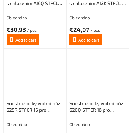
s chlazením A16Q STFCL 11
s chlazením A12K STFCL 11
pro destičky TCMT 1102..
pro destičky TCMT 1102..
(levý)
(levý)
Objednáno
Objednáno
€30,93
€24,07
/ pcs
/ pcs
Add to cart
Add to cart
Soustružnický vnitřní nůž
Soustružnický vnitřní nůž
S25R STFCR 16 pro
S20Q STFCR 16 pro
destičky TCMT 16T3..
destičky TCMT 16T3..
(pravý)
(pravý)
Objednáno
Objednáno