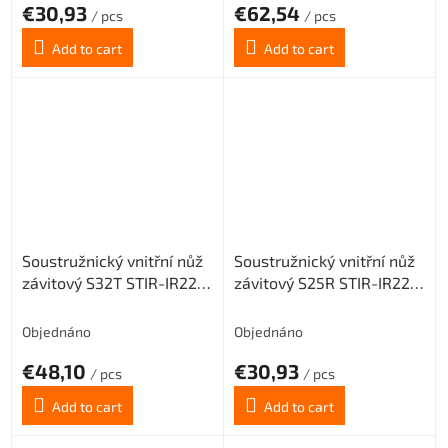
€30,93
€62,54
/ pcs
/ pcs
Add to cart
Add to cart
Soustružnický vnitřní nůž
Soustružnický vnitřní nůž
závitový S32T STIR-IR22
závitový S25R STIR-IR22
(pravý) pro destičky 22 IR
(pravý) pro destičky 22 IR
Objednáno
Objednáno
€48,10
€30,93
/ pcs
/ pcs
Add to cart
Add to cart