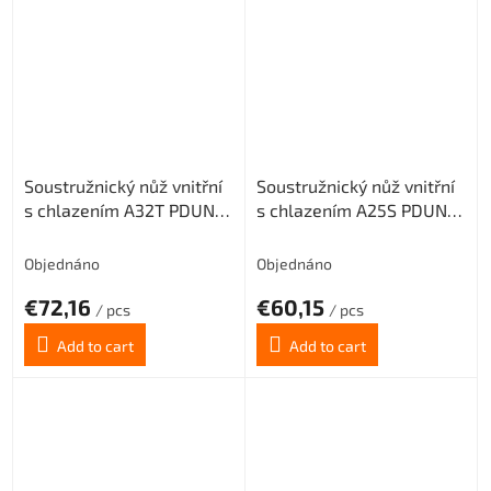
Soustružnický nůž vnitřní
Soustružnický nůž vnitřní
s chlazením A32T PDUNL
s chlazením A25S PDUNL
15 pro destičky DNMG
15 pro destičky DNMG
1506.. (levý)
1506.. (levý)
Objednáno
Objednáno
€72,16
€60,15
/ pcs
/ pcs
Add to cart
Add to cart