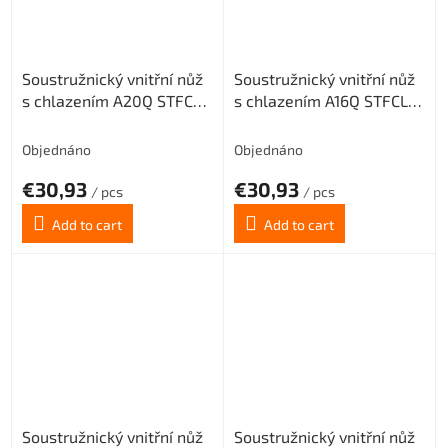
Soustružnický vnitřní nůž
Soustružnický vnitřní nůž
s chlazením A20Q STFCL
s chlazením A16Q STFCL
16 pro destičky TCMT
16 pro destičky TCMT
16T3.. (levý)
16T3.. (levý)
Objednáno
Objednáno
€30,93
€30,93
/ pcs
/ pcs
Add to cart
Add to cart
Soustružnický vnitřní nůž
Soustružnický vnitřní nůž