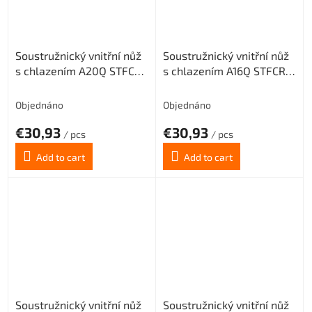
Soustružnický vnitřní nůž
Soustružnický vnitřní nůž
s chlazením A20Q STFCR
s chlazením A16Q STFCR
16 pro destičky TCMT
16 pro destičky TCMT
16T3.. (pravý)
16T3.. (pravý)
Objednáno
Objednáno
€30,93
€30,93
/ pcs
/ pcs
Add to cart
Add to cart
Soustružnický vnitřní nůž
Soustružnický vnitřní nůž