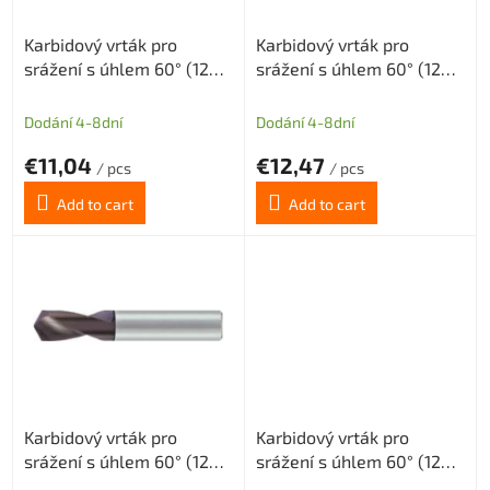
r
Karbidový vrták pro
Karbidový vrták pro
o
srážení s úhlem 60° (120°)
srážení s úhlem 60° (120°)
d
tolerance H8 průměr 3
tolerance H8 průměr 4
u
mm
mm
c
Dodání 4-8dní
Dodání 4-8dní
t
€11,04
€12,47
s
/ pcs
/ pcs
Add to cart
Add to cart
Karbidový vrták pro
Karbidový vrták pro
srážení s úhlem 60° (120°)
srážení s úhlem 60° (120°)
tolerance H8 průměr 5
tolerance H8 průměr 6