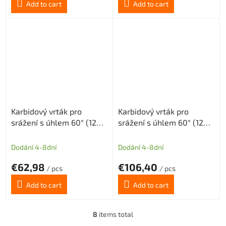
Add to cart
Add to cart
Karbidový vrták pro
Karbidový vrták pro
srážení s úhlem 60° (120°)
srážení s úhlem 60° (120°)
tolerance H8 průměr 12
tolerance H8 průměr 16
mm
mm
Dodání 4-8dní
Dodání 4-8dní
€62,98
€106,40
/ pcs
/ pcs
Add to cart
Add to cart
8
items total
L