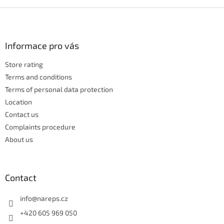
i
s
F
t
o
i
o
n
t
Informace pro vás
g
e
c
Store rating
r
o
n
Terms and conditions
t
Terms of personal data protection
r
Location
o
Contact us
l
s
Complaints procedure
About us
Contact
info
@
nareps.cz
+420 605 969 050