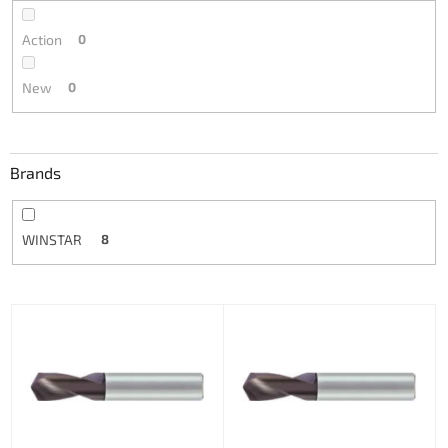
Action
0
New
0
Brands
WINSTAR
8
L
i
s
t
o
f
p