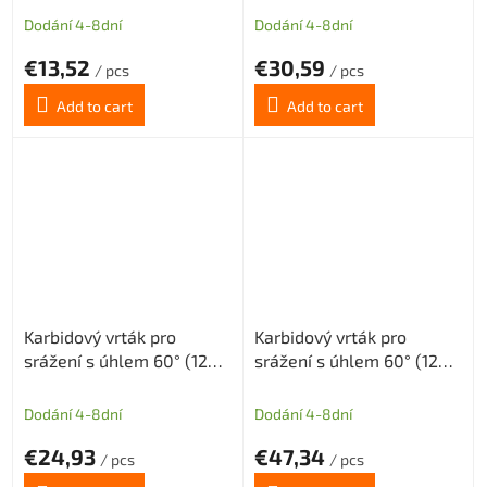
mm
mm
Dodání 4-8dní
Dodání 4-8dní
€13,52
€30,59
/ pcs
/ pcs
Add to cart
Add to cart
Karbidový vrták pro
Karbidový vrták pro
srážení s úhlem 60° (120°)
srážení s úhlem 60° (120°)
tolerance H8 průměr 8
tolerance H8 průměr 10
mm
mm
Dodání 4-8dní
Dodání 4-8dní
€24,93
€47,34
/ pcs
/ pcs