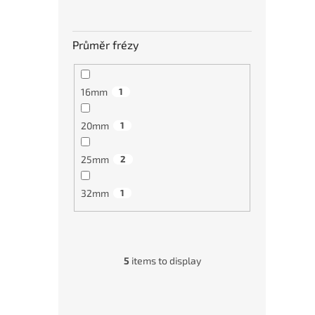
Průměr frézy
16mm
1
20mm
1
25mm
2
32mm
1
5
items to display