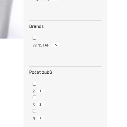
Brands
WINSTAR
5
Počet zubů
2
1
3
3
4
1