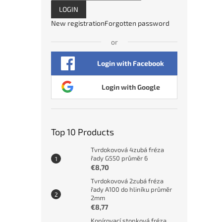
LOGIN
New registration
Forgotten password
or
Login with Facebook
Login with Google
Top 10 Products
Tvrdokovová 4zubá fréza
řady G550 průměr 6
€8,70
Tvrdokovová 2zubá fréza
řady A100 do hliníku průměr
2mm
€8,77
Kopírovací stopková fréza