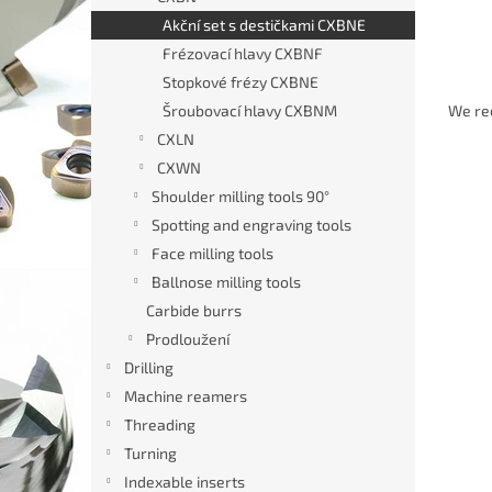
Akční set s destičkami CXBNE
Frézovací hlavy CXBNF
P
Stopkové frézy CXBNE
r
Šroubovací hlavy CXBNM
We r
o
CXLN
d
CXWN
L
u
Výpr
Shoulder milling tools 90°
i
c
s
Spotting and engraving tools
t
t
s
Face milling tools
o
o
Ballnose milling tools
f
r
Carbide burrs
p
t
Prodloužení
r
i
Drilling
o
n
d
g
Machine reamers
SET p
u
Threading
fréz
c
Turning
D16*
t
Indexable inserts
The