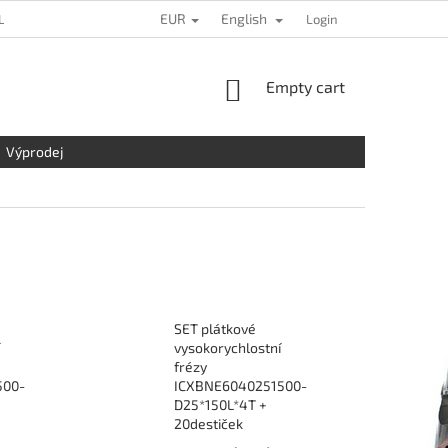
EUR
English
L DATA PROTECTION
LOCATION
CONTACT US
Login
COMPLAINTS
SHOPPING
Empty cart
CART
Výprodej
SET plátkové
vysokorychlostní
frézy
500-
ICXBNE6040251500-
D25*150L*4T +
20destiček