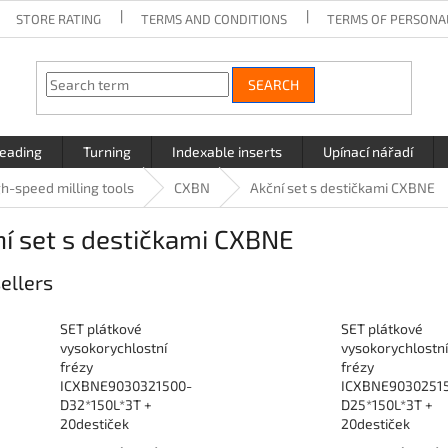
STORE RATING
TERMS AND CONDITIONS
TERMS OF PERSONA
SEARCH
eading
Turning
Indexable inserts
Upínací nářadí
gh-speed milling tools
CXBN
Akční set s destičkami CXBNE
í set s destičkami CXBNE
ellers
SET plátkové
SET plátkové
vysokorychlostní
vysokorychlostní
frézy
frézy
ICXBNE9030321500-
ICXBNE9030251
D32*150L*3T +
D25*150L*3T +
20destiček
20destiček