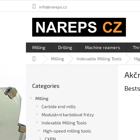
Skip
info@nareps.cz
to
content
Milling
Drilling
Machine reamers
Thr
Home
Milling
Indexable Milling Tools
Hi
S
Akčn
i
Skip
d
Categories
categories
Bests
e
b
Milling
a
Carbide end mills
r
Modulární karbidové frézy
Indexable Milling Tools
High-speed milling tools
CXBN