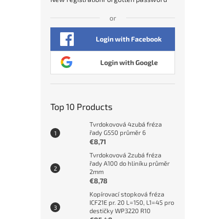
or
Login with Facebook
Login with Google
Top 10 Products
Tvrdokovová 4zubá fréza
řady G550 průměr 6
€8,71
Tvrdokovová 2zubá fréza
řady A100 do hliníku průměr
2mm
€8,78
Kopírovací stopková fréza
ICF21E pr. 20 L=150, L1=45 pro
destičky WP3220 R10