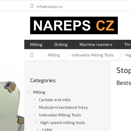
Skip
info@nareps.cz
to
content
Milling
Drilling
Machine reamers
Thr
Home
Milling
Indexable Milling Tools
Hi
S
Sto
i
Skip
d
Categories
categories
Bests
e
b
Milling
a
Carbide end mills
r
Modulární karbidové frézy
Indexable Milling Tools
High-speed milling tools
CXBN