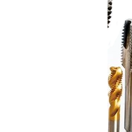
to cart
€130,07
Add to cart
/ pcs