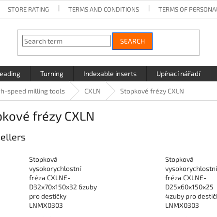
STORE RATING
TERMS AND CONDITIONS
TERMS OF PERSONA
SEARCH
eading
Turning
Indexable inserts
Upínací nářadí
gh-speed milling tools
CXLN
Stopkové frézy CXLN
pkové frézy CXLN
ellers
Stopková
Stopková
vysokorychlostní
vysokorychlostní
fréza CXLNE-
fréza CXLNE-
D32x70x150x32 6zuby
D25x60x150x25
pro destičky
4zuby pro destič
LNMX0303
LNMX0303