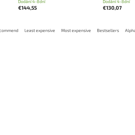
Dodání 4-8dní
Dodání 4-8dní
€144,55
€130,07
ecommend
Least expensive
Most expensive
Bestsellers
Alpha
Code:
ICXLNE302016100
Code:
ICXLNE30
ová vysokorychlostní fréza
Stopková vysokorychlostní f
E-D16x30x100x16 2zuby pro
CXLNE-D20x50x130x20 4zub
ičky LNMX0303
destičky LNMX0303
Dodání 4-8dní
Dodán