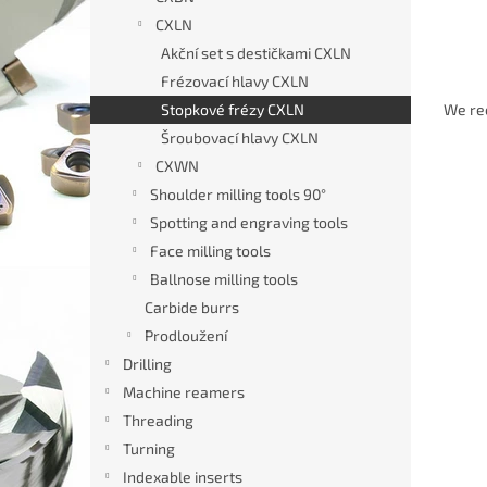
CXLN
Akční set s destičkami CXLN
P
Frézovací hlavy CXLN
r
Stopkové frézy CXLN
We r
o
Šroubovací hlavy CXLN
d
CXWN
L
u
Shoulder milling tools 90°
i
c
s
Spotting and engraving tools
t
t
s
Face milling tools
o
o
Ballnose milling tools
f
r
Carbide burrs
p
t
Prodloužení
r
i
Drilling
o
n
d
g
Machine reamers
Stopk
u
Threading
CXLN
c
Turning
dest
t
Indexable inserts