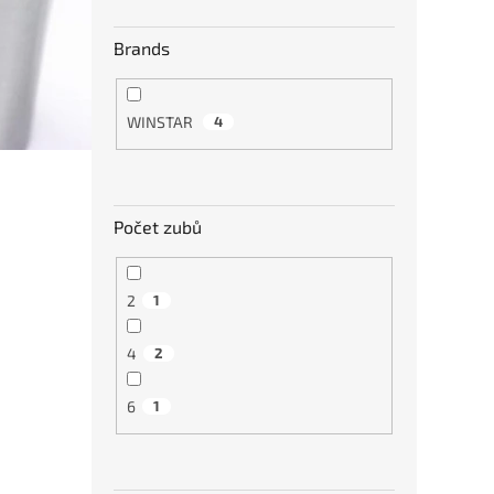
Brands
WINSTAR
4
Počet zubů
2
1
4
2
6
1