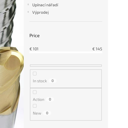
s
Upínací nářadí
Výprodej
€10
Price
€
101
€
145
In stock
0
Stopk
CXLN
dest
Action
0
New
0
€14