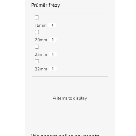
Průměr frézy
16mm
1
20mm
1
25mm
1
32mm
1
4
items to display
We accept online payments