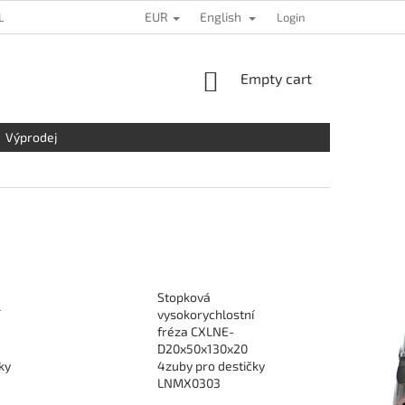
EUR
English
L DATA PROTECTION
LOCATION
CONTACT US
Login
COMPLAINTS
SHOPPING
Empty cart
CART
Výprodej
Stopková
vysokorychlostní
fréza CXLNE-
D20x50x130x20
ky
4zuby pro destičky
LNMX0303