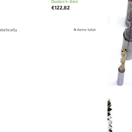
Dodání 4-8dní
€122,82
4
items total
betically
4020130
Code:
ICXLNE304025150
réza
Stopková vysokorychlostní fréza
y pro
CXLNE-D25x60x150x25 4zuby pro
destičky LNMX0303
í 4-8dní
Dodání 4-8dní