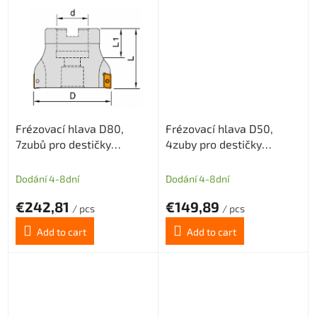
Frézovací hlava D80,
Frézovací hlava D50,
7zubů pro destičky
4zuby pro destičky
APKT1003
APKT1604/APET1604
Dodání 4-8dní
Dodání 4-8dní
€242,81
€149,89
/ pcs
/ pcs
Add to cart
Add to cart