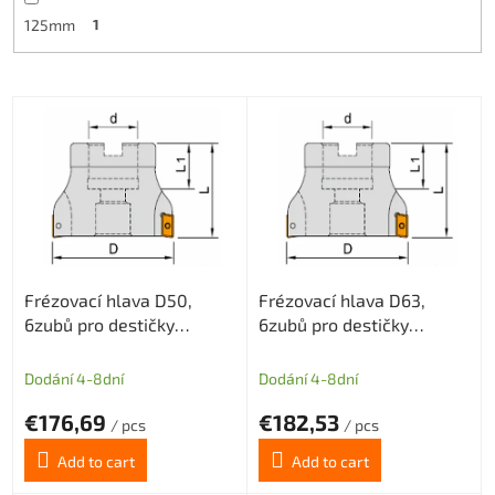
125mm
1
L
i
s
t
o
f
p
r
Frézovací hlava D50,
Frézovací hlava D63,
o
6zubů pro destičky
6zubů pro destičky
d
APKT1003
APKT1003
u
c
Dodání 4-8dní
Dodání 4-8dní
t
€176,69
€182,53
s
/ pcs
/ pcs
Add to cart
Add to cart