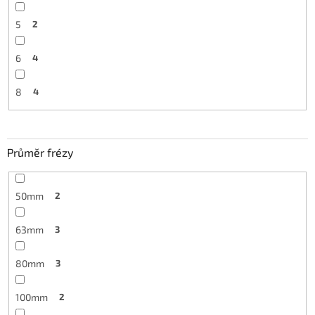
5
2
6
4
8
4
Průměr frézy
50mm
2
63mm
3
80mm
3
100mm
2