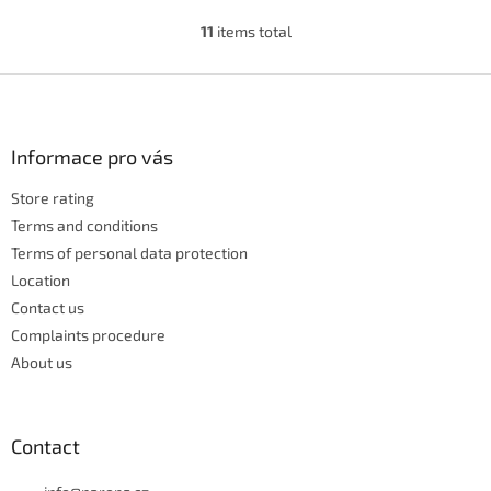
11
items total
L
i
s
F
t
o
i
o
n
t
Informace pro vás
g
e
c
Store rating
r
o
n
Terms and conditions
t
Terms of personal data protection
r
Location
o
Contact us
l
s
Complaints procedure
About us
Contact