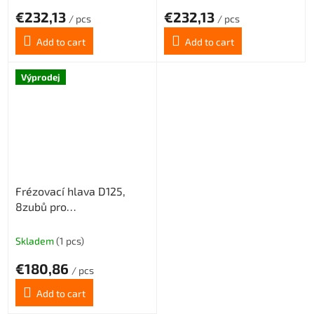
€232,13
€232,13
/ pcs
/ pcs
Add to cart
Add to cart
Výprodej
Frézovací hlava D125,
8zubů pro
destičkyAPKT1604/APET1604
Skladem
(1 pcs)
€180,86
/ pcs
Add to cart