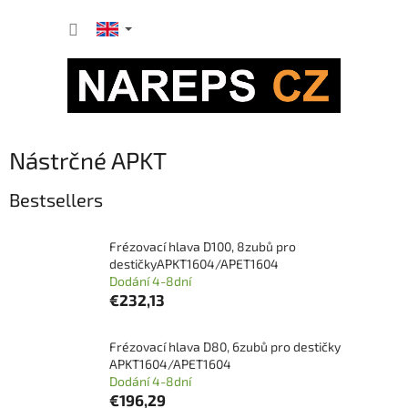
Skip
SHOPP
to
content
CART
Nástrčné APKT
Bestsellers
Frézovací hlava D100, 8zubů pro
destičkyAPKT1604/APET1604
Dodání 4-8dní
€232,13
Frézovací hlava D80, 6zubů pro destičky
APKT1604/APET1604
Dodání 4-8dní
€196,29