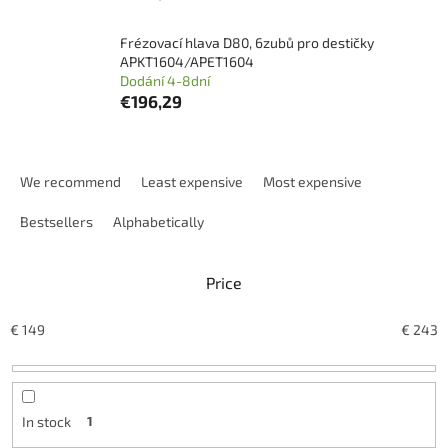
Frézovací hlava D80, 6zubů pro destičky
APKT1604/APET1604
Dodání 4-8dní
€196,29
P
r
We recommend
Least expensive
Most expensive
o
d
Bestsellers
Alphabetically
u
c
Price
t
s
o
€
149
€
243
r
t
i
n
In stock
1
g