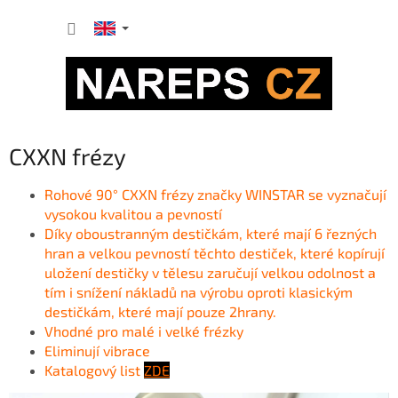
Skip
SHOPP
to
content
CART
CXXN frézy
Rohové 90° CXXN frézy značky WINSTAR se vyznačují
vysokou kvalitou a pevností
Díky oboustranným destičkám, které mají 6 řezných
hran a velkou pevností těchto destiček, které kopírují
uložení destičky v tělesu zaručují velkou odolnost a
tím i snížení nákladů na výrobu oproti klasickým
destičkám, které mají pouze 2hrany.
V
hodné pro malé i velké frézky
Eliminují vibrace
Katalogový li
st
ZDE