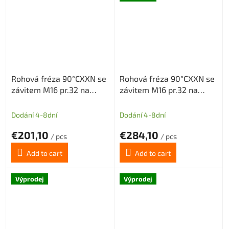
Rohová fréza 90°CXXN se
Rohová fréza 90°CXXN se
závitem M16 pr.32 na
závitem M16 pr.32 na
destičky XNMX040308
destičky XNMX040308 s
bez vnitřního chlazení 4z
vnitřním chlazením 5z
Dodání 4-8dní
Dodání 4-8dní
€201,10
€284,10
/ pcs
/ pcs
Add to cart
Add to cart
Výprodej
Výprodej