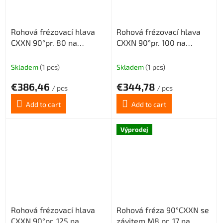
Rohová frézovací hlava
Rohová frézovací hlava
CXXN 90°pr. 80 na
CXXN 90°pr. 100 na
destičky XNMX0806 s
destičky XNMX0806 s
vnitřním chlazením 7z
vnitřním chlazením 11z
Skladem
(1 pcs)
Skladem
(1 pcs)
€386,46
€344,78
/ pcs
/ pcs
Add to cart
Add to cart
Výprodej
Rohová frézovací hlava
Rohová fréza 90°CXXN se
CXXN 90°pr. 125 na
závitem M8 pr. 17 na