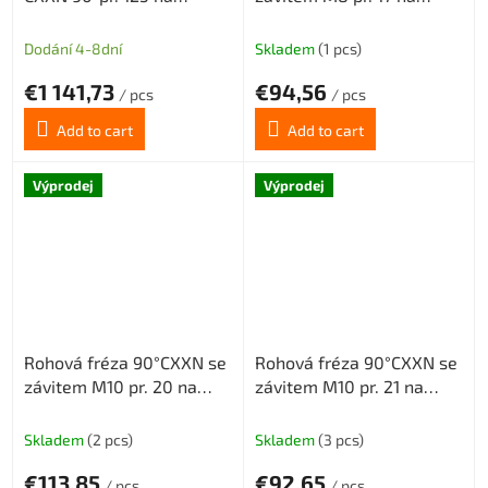
destičky XNMX0806 s
destičky XNMX040308 s
vnitřním chlazením 11z
vnitřním chlazením 2z
Dodání 4-8dní
Skladem
(1 pcs)
€1 141,73
€94,56
/ pcs
/ pcs
Add to cart
Add to cart
Výprodej
Výprodej
Rohová fréza 90°CXXN se
Rohová fréza 90°CXXN se
závitem M10 pr. 20 na
závitem M10 pr. 21 na
destičky XNMX040308 s
destičky XNMX040308 s
vnitřním chlazením 3z
vnitřním chlazením 3z
Skladem
(2 pcs)
Skladem
(3 pcs)
€113,85
€92,65
/ pcs
/ pcs