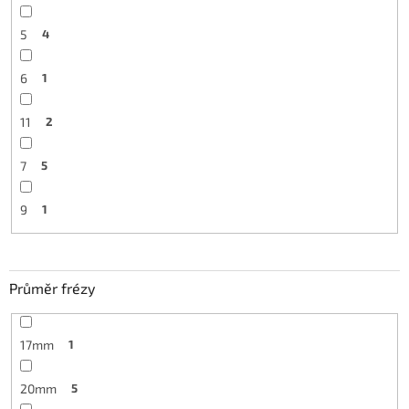
5
4
6
1
11
2
7
5
9
1
Průměr frézy
17mm
1
20mm
5