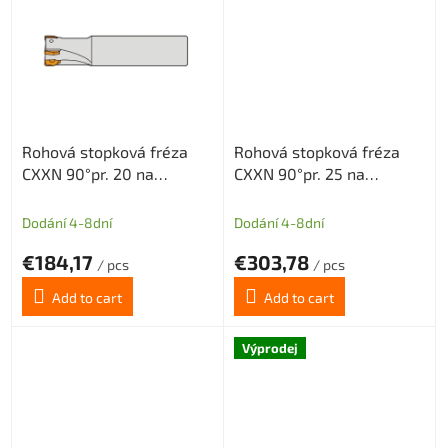
5
5
stars.
stars.
Rohová stopková fréza
Rohová stopková fréza
CXXN 90°pr. 20 na
CXXN 90°pr. 25 na
destičky XNMX0403 bez
destičky XNMX0403 s
vnitřního chlazení 3z
vnitřním chlazení 4z
Dodání 4-8dní
Dodání 4-8dní
€184,17
€303,78
/ pcs
/ pcs
Add to cart
Add to cart
Výprodej