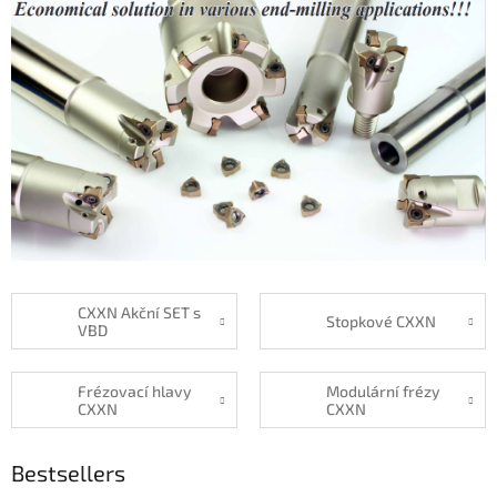
CXXN Akční SET s
Stopkové CXXN
VBD
Frézovací hlavy
Modulární frézy
CXXN
CXXN
Bestsellers