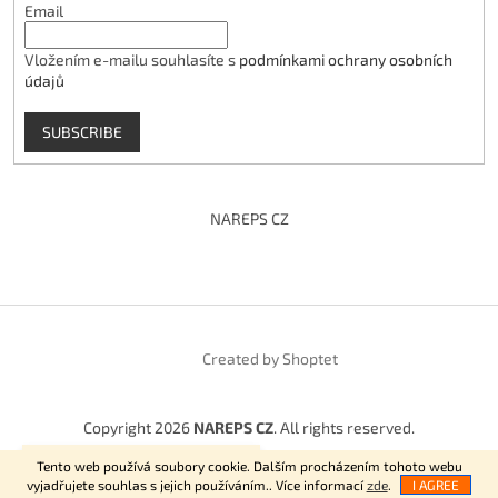
Email
Vložením e-mailu souhlasíte s
podmínkami ochrany osobních
údajů
SUBSCRIBE
NAREPS CZ
Created by Shoptet
Copyright 2026
NAREPS CZ
. All rights reserved.
Vítejte na našem E-shopu.
Tento web používá soubory cookie. Dalším procházením tohoto webu
vyjadřujete souhlas s jejich používáním.. Více informací
zde
.
I AGREE
NajduZboží.cz