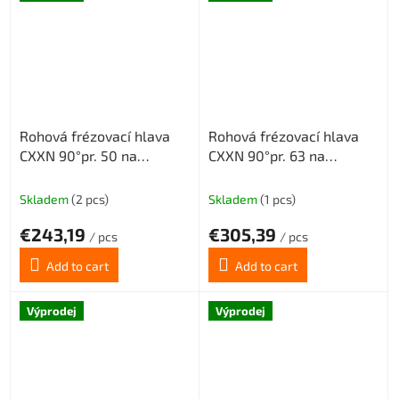
Rohová frézovací hlava
Rohová frézovací hlava
CXXN 90°pr. 50 na
CXXN 90°pr. 63 na
destičky XNMX0806 s
destičky XNMX0806 s
vnitřním chlazením 5z
vnitřním chlazením 7z
Skladem
(2 pcs)
Skladem
(1 pcs)
€243,19
€305,39
/ pcs
/ pcs
Add to cart
Add to cart
Výprodej
Výprodej