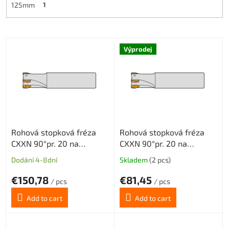
125mm
1
L
Výprodej
i
s
t
o
f
p
r
Rohová stopková fréza
Rohová stopková fréza
o
CXXN 90°pr. 20 na
CXXN 90°pr. 20 na
d
destičky XNMX0403 s
destičky XNMX0403 bez
u
Dodání 4-8dní
Skladem
(2 pcs)
The
The
vnitřním chlazení 3z
vnitřního chlazení 3z
c
average
average
t
€150,78
€81,45
product
product
/ pcs
/ pcs
s
rating
rating
Add to cart
Add to cart
is
is
5,0
5,0
out
out
of
of