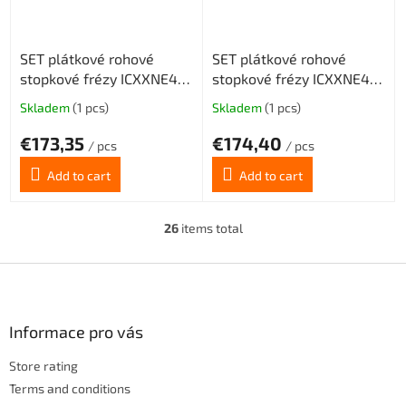
SET plátkové rohové
SET plátkové rohové
stopkové frézy ICXXNE4-
stopkové frézy ICXXNE4-
D20*150L*3T + 20destiček
D25*150L*4T + 20destiček
Skladem
(1 pcs)
Skladem
(1 pcs)
The
The
average
average
€173,35
€174,40
product
product
/ pcs
/ pcs
rating
rating
Add to cart
Add to cart
is
is
5,0
5,0
out
out
26
items total
of
of
L
5
5
i
stars.
stars.
s
F
t
o
i
o
n
t
Informace pro vás
g
e
c
Store rating
r
o
n
Terms and conditions