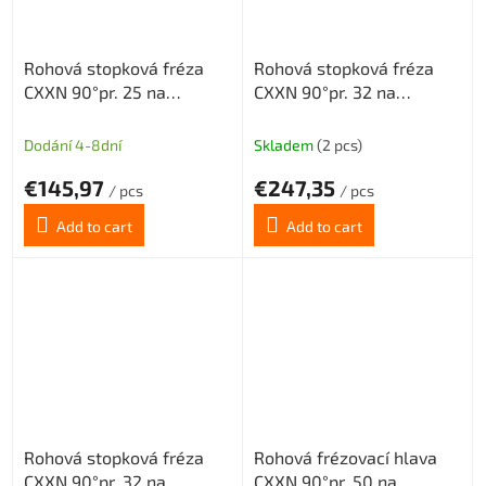
Rohová stopková fréza
Rohová stopková fréza
CXXN 90°pr. 25 na
CXXN 90°pr. 32 na
destičky XNMX0403 bez
destičky XNMX0403 s
vnitřního chlazení 4z
vnitřním chlazení 5z
Dodání 4-8dní
Skladem
(2 pcs)
€145,97
€247,35
/ pcs
/ pcs
Add to cart
Add to cart
Rohová stopková fréza
Rohová frézovací hlava
CXXN 90°pr. 32 na
CXXN 90°pr. 50 na