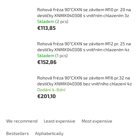
Rohová fréza 90°CXXN se závitem M10 pr. 20 na
destičky XNMX040308 s vnitřním chlazením 3z
Skladem
(2 pcs)
€113,85
Rohová fréza 90°CXXN se závitem M12 pr. 25 na
destičky XNMX040308 s vnitřním chlazením 4z
Skladem
(1 pcs)
€152,86
Rohová fréza 90°CXXN se závitem M16 pr.32 na
destičky XNMX040308 bez vnitřního chlazení 4z
Dodání 4-8dní
€201,10
P
r
We recommend
Least expensive
Most expensive
o
d
Bestsellers
Alphabetically