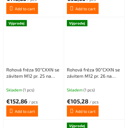
Add to cart
Add to cart
Výprodej
Výprodej
Rohová fréza 90°CXXN se
Rohová fréza 90°CXXN se
závitem M12 pr. 25 na
závitem M12 pr. 26 na
destičky XNMX040308 s
destičky XNMX040308 s
vnitřním chlazením 4z
vnitřním chlazením 4z
Skladem
(1 pcs)
Skladem
(1 pcs)
€152,86
€105,28
/ pcs
/ pcs
Add to cart
Add to cart
Výprodej