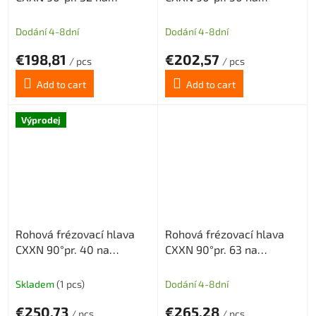
destičky XNMX0403 bez
destičky XNMX0403 bez
vnitřního chlazení 5z
chlazení 6z
Dodání 4-8dní
Dodání 4-8dní
€198,81
€202,57
/ pcs
/ pcs
Add to cart
Add to cart
Výprodej
Rohová frézovací hlava
Rohová frézovací hlava
CXXN 90°pr. 40 na
CXXN 90°pr. 63 na
destičky XNMX0403 s
destičky XNMX0403 bez
vnitřním chlazením 7z
chlazení 7z
Skladem
(1 pcs)
Dodání 4-8dní
€250,73
€265,28
/ pcs
/ pcs