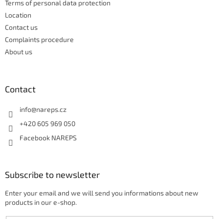
t
Terms of personal data protection
r
Location
o
Contact us
l
s
Complaints procedure
About us
Contact
info
@
nareps.cz
+420 605 969 050
Facebook NAREPS
Subscribe to newsletter
Enter your email and we will send you informations about new
products in our e-shop.