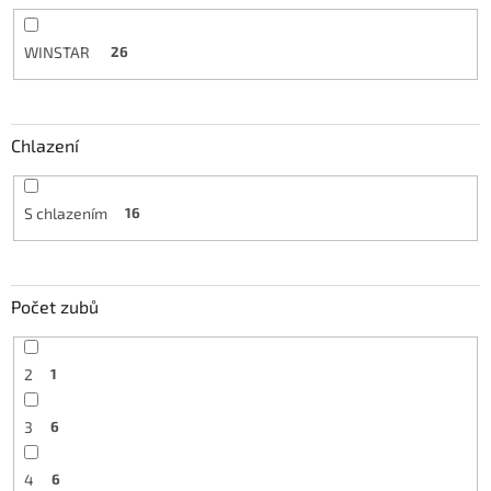
WINSTAR
26
Chlazení
S chlazením
16
Počet zubů
2
1
3
6
4
6