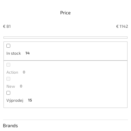
u
c
Price
t
s
o
€
81
€
1142
r
t
i
n
In stock
14
g
Action
0
New
0
Výprodej
15
Brands