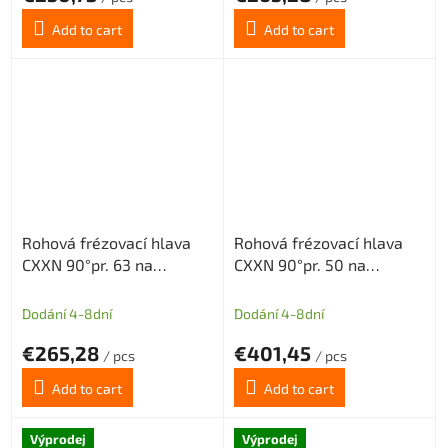
Add to cart
Add to cart
Rohová frézovací hlava
Rohová frézovací hlava
CXXN 90°pr. 63 na
CXXN 90°pr. 50 na
destičky XNMX0403 bez
destičky XNMX0403 s
chlazení 7z
vnitřním chlazením 9z
Dodání 4-8dní
Dodání 4-8dní
€265,28
€401,45
/ pcs
/ pcs
Add to cart
Add to cart
Výprodej
Výprodej