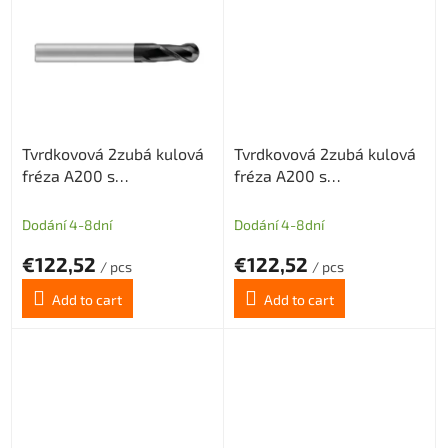
Tvrdkovová 2zubá kulová
Tvrdkovová 2zubá kulová
fréza A200 s
fréza A200 s
diamantovým povlakem
diamantovým povlakem
pro grafit průměr 4 R2
pro grafit průměr 6 R3
Dodání 4-8dní
Dodání 4-8dní
€122,52
€122,52
/ pcs
/ pcs
Add to cart
Add to cart