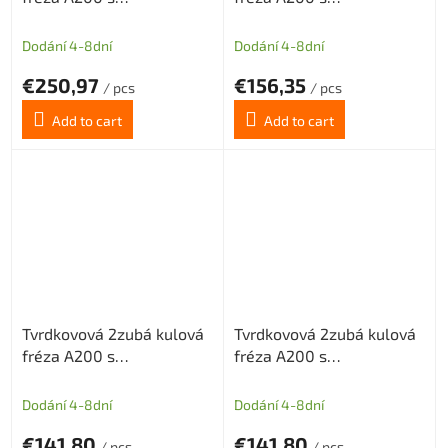
diamantovým povlakem
diamantovým povlakem
pro grafit průměr 12 R6
pro grafit průměr 8 R4
Dodání 4-8dní
Dodání 4-8dní
€250,97
€156,35
/ pcs
/ pcs
Add to cart
Add to cart
Tvrdkovová 2zubá kulová
Tvrdkovová 2zubá kulová
fréza A200 s
fréza A200 s
diamantovým povlakem
diamantovým povlakem
pro grafit průměr 4 R2
pro grafit průměr 6 R3
Dodání 4-8dní
Dodání 4-8dní
€141,80
€141,80
/ pcs
/ pcs