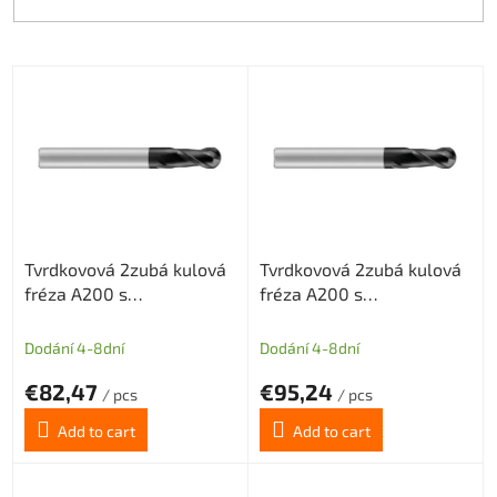
L
i
s
t
o
f
p
r
Tvrdkovová 2zubá kulová
Tvrdkovová 2zubá kulová
o
fréza A200 s
fréza A200 s
d
diamantovým povlakem
diamantovým povlakem
u
pro grafit průměr 4 R2
pro grafit průměr 4 R2
c
Dodání 4-8dní
Dodání 4-8dní
t
€82,47
€95,24
s
/ pcs
/ pcs
Add to cart
Add to cart