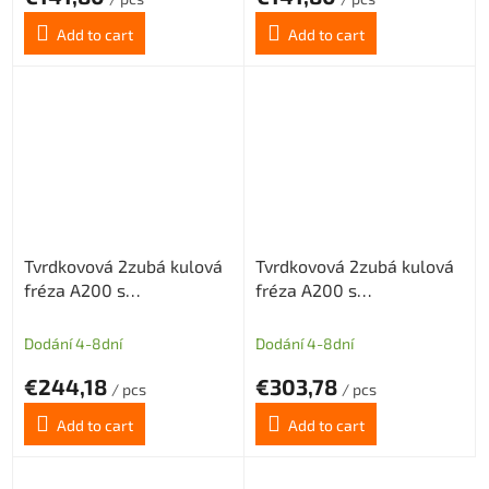
Add to cart
Add to cart
Tvrdkovová 2zubá kulová
Tvrdkovová 2zubá kulová
fréza A200 s
fréza A200 s
diamantovým povlakem
diamantovým povlakem
pro grafit průměr 8 R4
pro grafit průměr 10 R5
Dodání 4-8dní
Dodání 4-8dní
€244,18
€303,78
/ pcs
/ pcs
Add to cart
Add to cart