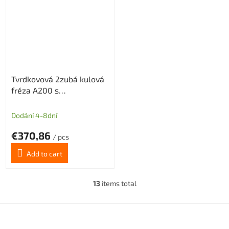
Tvrdkovová 2zubá kulová
fréza A200 s
diamantovým povlakem
pro grafit průměr 12 R6
Dodání 4-8dní
€370,86
/ pcs
Add to cart
13
items total
L
i
s
F
t
o
i