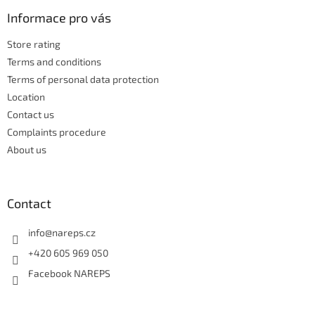
o
n
t
Informace pro vás
g
e
c
Store rating
r
o
n
Terms and conditions
t
Terms of personal data protection
r
Location
o
Contact us
l
s
Complaints procedure
About us
Contact
info
@
nareps.cz
+420 605 969 050
Facebook NAREPS