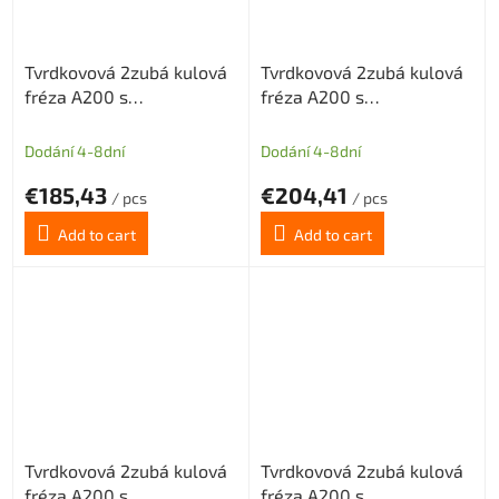
Tvrdkovová 2zubá kulová
Tvrdkovová 2zubá kulová
fréza A200 s
fréza A200 s
diamantovým povlakem
diamantovým povlakem
pro grafit průměr 8 R4
pro grafit průměr 10 R5
Dodání 4-8dní
Dodání 4-8dní
€185,43
€204,41
/ pcs
/ pcs
Add to cart
Add to cart
Tvrdkovová 2zubá kulová
Tvrdkovová 2zubá kulová
fréza A200 s
fréza A200 s