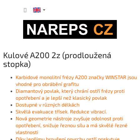
Skip
SHOPP
to
content
CART
Kulové A200 2z (prodloužená
stopka)
Karbidové monolitní frézy A200 značky WINSTAR jsou
v
hodné pro obrábění grafitu
Diamantový povlak, který chrání ostří frézy proti
opotřebení a je lepší než klasický povlak
Dostupné v různých délkách
Skvělá evakuace třísek. Redukce vibrací.
Nová geometrie nástroje zvyšuje odolnost proti
opotřebení, snižuje řeznou sílu a má skvělé řezné
vlastnosti
Díky lepšímu broušení povrchu ostří poskytuje