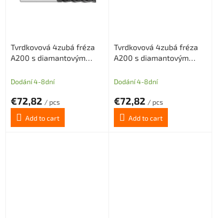
Tvrdkovová 4zubá fréza
Tvrdkovová 4zubá fréza
A200 s diamantovým
A200 s diamantovým
povlakem pro grafit
povlakem pro grafit
průměr 5 (dlouhý břit)
průměr 6 (dlouhý břit)
Dodání 4-8dní
Dodání 4-8dní
€72,82
€72,82
/ pcs
/ pcs
Add to cart
Add to cart