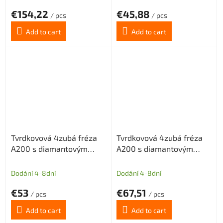
€154,22
€45,88
/ pcs
/ pcs
Add to cart
Add to cart
Tvrdkovová 4zubá fréza
Tvrdkovová 4zubá fréza
A200 s diamantovým
A200 s diamantovým
povlakem pro grafit
povlakem pro grafit
průměr 4 (dlouhá stopka)
průměr 4 (dlouhá stopka)
Dodání 4-8dní
Dodání 4-8dní
€53
€67,51
/ pcs
/ pcs
Add to cart
Add to cart