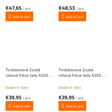
€47,65
€48,53
/ pcs
/ pcs
Add to cart
Add to cart
Tvrdokovová 2zubá
Tvrdokovová 2zubá
rohová fréza řady A200 s
rohová fréza řady A200 s
diamantovým povlakem
diamantovým povlakem
pr.1 mm odlehčený krček
pr.1 mm odlehčený krček
Dodání 4-8dní
Dodání 4-8dní
€39,95
€39,95
/ pcs
/ pcs
Add to cart
Add to cart