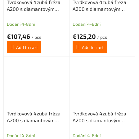
Tvrdkovová 4zubá fréza
Tvrdkovová 4zubá fréza
A200 s diamantovým
A200 s diamantovým
povlakem pro grafit
povlakem pro grafit
průměr 8 (dlouhý břit)
průměr 10 (dlouhý břit)
Dodání 4-8dní
Dodání 4-8dní
€107,46
€125,20
/ pcs
/ pcs
Add to cart
Add to cart
Tvrdkovová 4zubá fréza
Tvrdkovová 4zubá fréza
A200 s diamantovým
A200 s diamantovým
povlakem pro grafit
povlakem pro grafit
průměr 12 (dlouhý břit)
průměr 4 (dlouhá stopka)
Dodání 4-8dní
Dodání 4-8dní