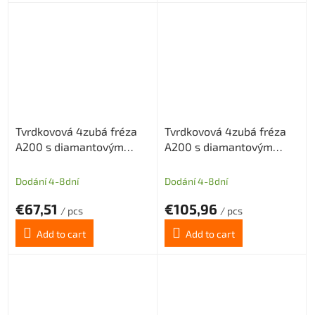
Tvrdkovová 4zubá fréza
Tvrdkovová 4zubá fréza
A200 s diamantovým
A200 s diamantovým
povlakem pro grafit
povlakem pro grafit
průměr 6 (dlouhá stopka)
průměr 8 (dlouhá stopka)
Dodání 4-8dní
Dodání 4-8dní
€67,51
€105,96
/ pcs
/ pcs
Add to cart
Add to cart