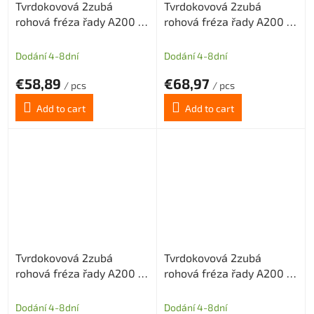
Tvrdokovová 2zubá
Tvrdokovová 2zubá
rohová fréza řady A200 s
rohová fréza řady A200 s
diamantovým povlakem
diamantovým povlakem
pr.4mm odlehčený krček
pr.4mm odlehčený krček
Dodání 4-8dní
Dodání 4-8dní
€58,89
€68,97
/ pcs
/ pcs
Add to cart
Add to cart
Tvrdokovová 2zubá
Tvrdokovová 2zubá
rohová fréza řady A200 s
rohová fréza řady A200 s
diamantovým povlakem
diamantovým povlakem
pr.4mm odlehčený krček
pr.4mm odlehčený krček
Dodání 4-8dní
Dodání 4-8dní