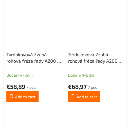
Tvrdokovová 2zubá
Tvrdokovová 2zubá
rohová fréza řady A200 s
rohová fréza řady A200 s
diamantovým povlakem
diamantovým povlakem
pr.3mm odlehčený krček
pr.3mm odlehčený krček
Dodání 4-8dní
Dodání 4-8dní
€58,89
€68,97
/ pcs
/ pcs
Add to cart
Add to cart