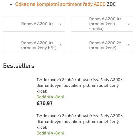
Odkaz na kompletní sortiment řady A200
ZDE
Rohové A200 4z
Rohové A200 4z
(prodloužená
stopka)
Rohové A200 4z
Rohové A200 2z
(prodloužený břit)
(prodloužené)
Bestsellers
Tvrdokovová 2zubá rohová fréza řady A200 s
diamantovým povlakem pr.6mm odlehčený
krček
Dodání 4-8dní
€76,97
Tvrdokovová 2zubá rohová fréza řady A200 s
diamantovým povlakem pr.6mm odlehčený
krček
Dodání 4-8dní