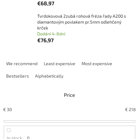
€68,97
Tvrdokovová 2zubá rohová fréza řady A200 s
diamantovým povlakem pr.5mm odlehčený
krček
Dodání 4-8dní
€76,97
P
r
We recommend
Least expensive
Most expensive
o
d
Bestsellers
Alphabetically
u
c
Price
t
s
o
€
30
€
218
r
t
i
n
In stock
0