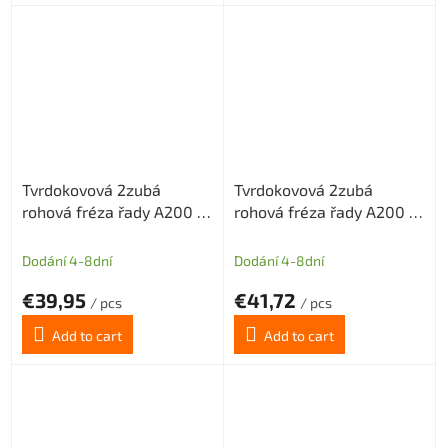
Tvrdokovová 2zubá
Tvrdokovová 2zubá
rohová fréza řady A200 s
rohová fréza řady A200 s
diamantovým povlakem
diamantovým povlakem
pr.1mm odlehčený krček
pr.1 mm odlehčený krček
Dodání 4-8dní
Dodání 4-8dní
€39,95
€41,72
/ pcs
/ pcs
Add to cart
Add to cart