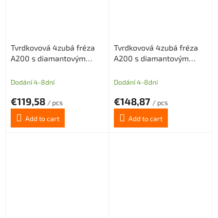
Tvrdkovová 4zubá fréza
Tvrdkovová 4zubá fréza
A200 s diamantovým
A200 s diamantovým
povlakem pro grafit
povlakem pro grafit
průměr 10 (dlouhá stopka)
průměr 12 (dlouhá stopka)
Dodání 4-8dní
Dodání 4-8dní
€119,58
€148,87
/ pcs
/ pcs
Add to cart
Add to cart