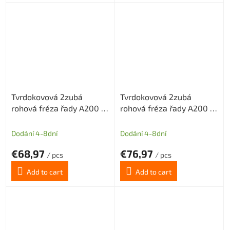
Tvrdokovová 2zubá
Tvrdokovová 2zubá
rohová fréza řady A200 s
rohová fréza řady A200 s
diamantovým povlakem
diamantovým povlakem
pr.5mm odlehčený krček
pr.5mm odlehčený krček
Dodání 4-8dní
Dodání 4-8dní
€68,97
€76,97
/ pcs
/ pcs
Add to cart
Add to cart