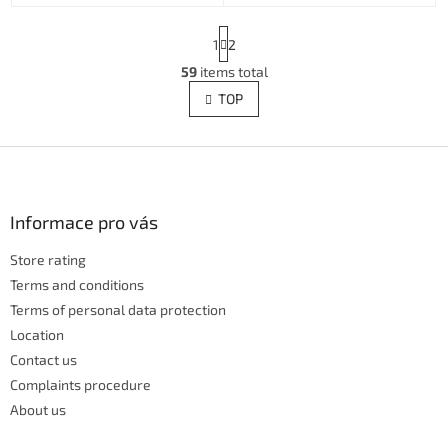
P
1
2
a
g
59
items total
L
i
i
TOP
n
s
a
t
t
i
F
i
o
n
o
n
g
o
c
t
Informace pro vás
o
e
n
Store rating
r
t
Terms and conditions
r
o
Terms of personal data protection
l
Location
s
Contact us
Complaints procedure
About us