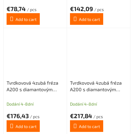
€78,74
€142,09
/ pcs
/ pcs
Add to cart
Add to cart
Tvrdkovová 4zubá fréza
Tvrdkovová 4zubá fréza
A200 s diamantovým
A200 s diamantovým
povlakem pro grafit
povlakem pro grafit
průměr 10 (dlouhá stopka)
průměr 12 (dlouhá stopka)
Dodání 4-8dní
Dodání 4-8dní
€176,43
€217,84
/ pcs
/ pcs
Add to cart
Add to cart