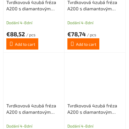
Tvrdkovová 4zubá fréza
Tvrdkovová 4zubá fréza
A200 s diamantovým
A200 s diamantovým
povlakem pro grafit
povlakem pro grafit
průměr 8 (dlouhá stopka)
průměr 4 (dlouhá stopka)
Dodání 4-8dní
Dodání 4-8dní
€88,52
€78,74
/ pcs
/ pcs
Add to cart
Add to cart
Tvrdkovová 4zubá fréza
Tvrdkovová 4zubá fréza
A200 s diamantovým
A200 s diamantovým
povlakem pro grafit
povlakem pro grafit
průměr 6 (dlouhá stopka)
průměr 8 (dlouhá stopka)
Dodání 4-8dní
Dodání 4-8dní