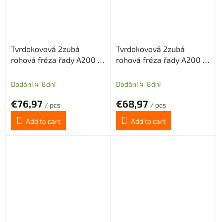
Tvrdokovová 2zubá
Tvrdokovová 2zubá
rohová fréza řady A200 s
rohová fréza řady A200 s
diamantovým povlakem
diamantovým povlakem
pr.5mm odlehčený krček
pr.6mm odlehčený krček
Dodání 4-8dní
Dodání 4-8dní
€76,97
€68,97
/ pcs
/ pcs
Add to cart
Add to cart