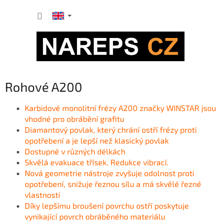
Skip
SHOPP
to
content
CART
Rohové A200
Karbidové monolitní frézy A200 značky WINSTAR jsou
v
hodné pro obrábění grafitu
Diamantový povlak, který chrání ostří frézy proti
opotřebení a je lepší než klasický povlak
Dostupné v různých délkách
Skvělá evakuace třísek. Redukce vibrací.
Nová geometrie nástroje zvyšuje odolnost proti
opotřebení, snižuje řeznou sílu a má skvělé řezné
vlastnosti
Díky lepšímu broušení povrchu ostří poskytuje
vynikající povrch obráběného materiálu