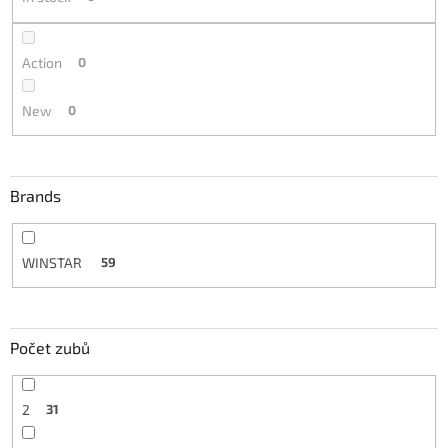
g
Action
0
New
0
Brands
WINSTAR
59
Počet zubů
2
31