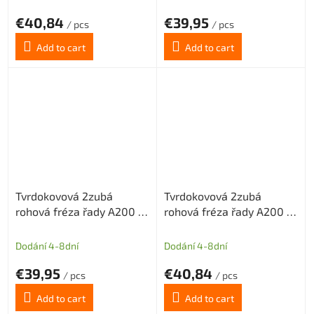
€40,84
€39,95
/ pcs
/ pcs
Add to cart
Add to cart
Tvrdokovová 2zubá
Tvrdokovová 2zubá
rohová fréza řady A200 s
rohová fréza řady A200 s
diamantovým povlakem
diamantovým povlakem
pr.2 mm odlehčený krček
pr.2 mm odlehčený krček
Dodání 4-8dní
Dodání 4-8dní
€39,95
€40,84
/ pcs
/ pcs
Add to cart
Add to cart