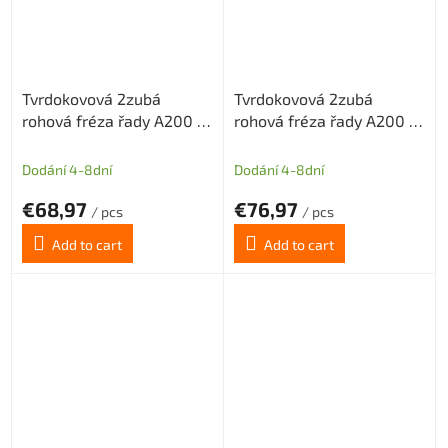
Tvrdokovová 2zubá
Tvrdokovová 2zubá
rohová fréza řady A200 s
rohová fréza řady A200 s
diamantovým povlakem
diamantovým povlakem
pr.3mm odlehčený krček
pr.3mm odlehčený krček
Dodání 4-8dní
Dodání 4-8dní
€68,97
€76,97
/ pcs
/ pcs
Add to cart
Add to cart