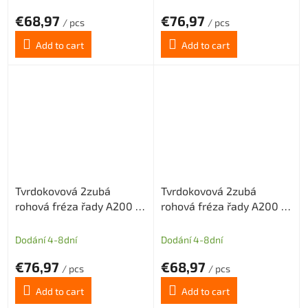
€68,97
€76,97
/ pcs
/ pcs
Add to cart
Add to cart
Tvrdokovová 2zubá
Tvrdokovová 2zubá
rohová fréza řady A200 s
rohová fréza řady A200 s
diamantovým povlakem
diamantovým povlakem
pr.4mm odlehčený krček
pr.5mm odlehčený krček
Dodání 4-8dní
Dodání 4-8dní
€76,97
€68,97
/ pcs
/ pcs
Add to cart
Add to cart