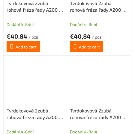
Tvrdokovová 2zubá
Tvrdokovová 2zubá
rohová fréza řady A200 s
rohová fréza řady A200 s
diamantovým povlakem
diamantovým povlakem
pr.1,5mm odlehčený krček
pr.1,5 mm odlehčený krček
Dodání 4-8dní
Dodání 4-8dní
€40,84
€40,84
/ pcs
/ pcs
Add to cart
Add to cart
Tvrdokovová 2zubá
Tvrdokovová 2zubá
rohová fréza řady A200 s
rohová fréza řady A200 s
diamantovým povlakem
diamantovým povlakem
pr.1,5mm odlehčený krček
pr.2 mm odlehčený krček
Dodání 4-8dní
Dodání 4-8dní