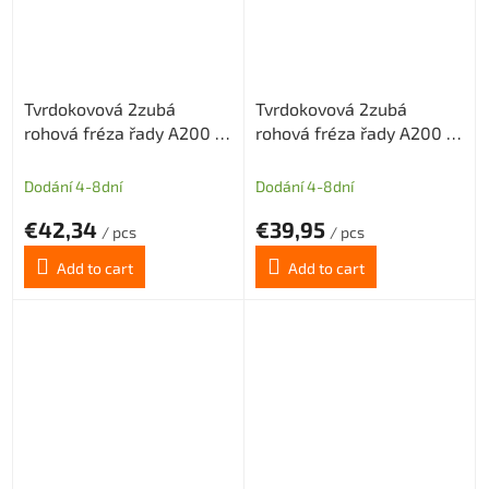
Tvrdokovová 2zubá
Tvrdokovová 2zubá
rohová fréza řady A200 s
rohová fréza řady A200 s
diamantovým povlakem
diamantovým povlakem
pr.1 mm odlehčený krček
pr.1,5 mm odlehčený krček
Dodání 4-8dní
Dodání 4-8dní
€42,34
€39,95
/ pcs
/ pcs
Add to cart
Add to cart