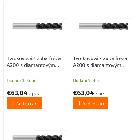
L
i
s
t
o
f
p
r
Tvrdkovová 4zubá fréza
Tvrdkovová 4zubá fréza
o
A200 s diamantovým
A200 s diamantovým
d
povlakem pro grafit
povlakem pro grafit
u
průměr 3 (dlouhý břit)
průměr 4 (dlouhý břit)
c
Dodání 4-8dní
Dodání 4-8dní
t
€63,04
€63,04
s
/ pcs
/ pcs
Add to cart
Add to cart