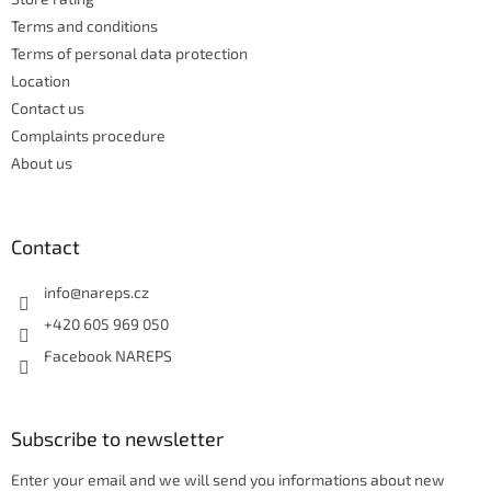
r
o
n
Terms and conditions
t
Terms of personal data protection
r
Location
o
Contact us
l
s
Complaints procedure
About us
Contact
info
@
nareps.cz
+420 605 969 050
Facebook NAREPS
Subscribe to newsletter
Enter your email and we will send you informations about new