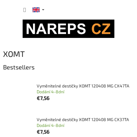
Skip
SHOPP
to
content
CART
XOMT
Bestsellers
Vyměnitelné destičky XOMT 120408 MG CX47TA
Dodání 4-8dní
€7,56
Vyměnitelné destičky XOMT 120408 MG CX37TA
Dodání 4-8dní
€7,56