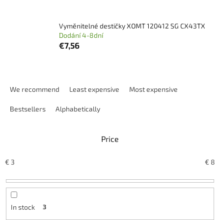
Vyměnitelné destičky XOMT 120412 SG CX43TX
Dodání 4-8dní
€7,56
P
r
We recommend
Least expensive
Most expensive
o
d
Bestsellers
Alphabetically
u
c
Price
t
s
o
€
3
€
8
r
t
i
n
In stock
3
g