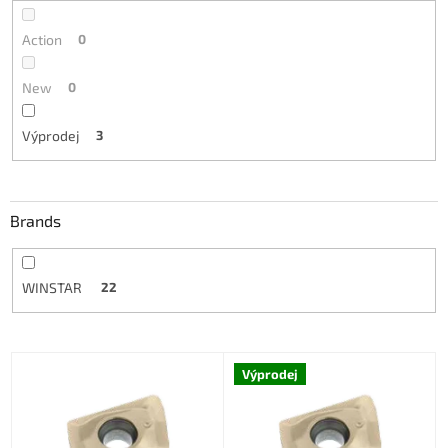
Action
0
New
0
Výprodej
3
Brands
WINSTAR
22
L
Výprodej
i
s
t