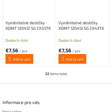
Vyměnitelné destičky
Vyměnitelné destičky
XOMT 120412 SG CX33TX
XOMT 120412 SG CX43TX
Dodání 4-8dní
Dodání 4-8dní
€7,56
€7,56
/ pcs
/ pcs
Add to cart
Add to cart
22
items total
L
i
s
F
t
o
i
o
n
t
Informace pro vás
g
e
c
Store rating