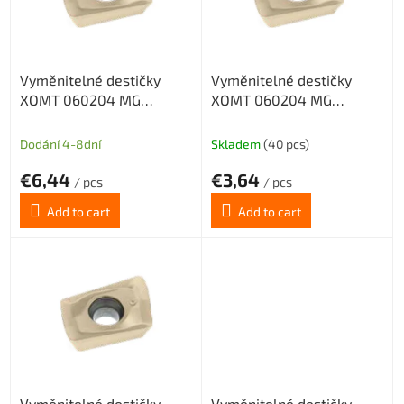
o
f
p
r
Vyměnitelné destičky
Vyměnitelné destičky
o
XOMT 060204 MG
XOMT 060204 MG
d
CX22HS
CX32HS
u
c
Dodání 4-8dní
Skladem
(40 pcs)
t
€6,44
€3,64
s
/ pcs
/ pcs
Add to cart
Add to cart
Vyměnitelné destičky
Vyměnitelné destičky