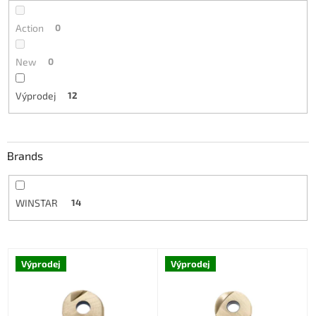
Action
0
New
0
Výprodej
12
Brands
WINSTAR
14
L
Výprodej
Výprodej
i
s
t