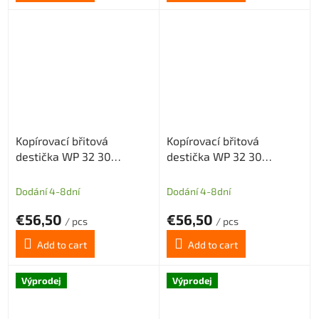
Kopírovací břitová
Kopírovací břitová
destička WP 32 30
destička WP 32 30
středně hrubovací
šlichtovací geometrie SM,
geometrie MG, povlak
povlak CX23TX
Dodání 4-8dní
Dodání 4-8dní
CX23TX
€56,50
€56,50
/ pcs
/ pcs
Add to cart
Add to cart
Výprodej
Výprodej