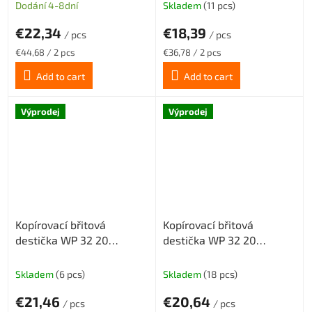
povlak CX22HS
povlak CX22HS
Dodání 4-8dní
Skladem
(11 pcs)
€22,34
€18,39
/ pcs
/ pcs
Measure
Measure
€44,68 / 2 pcs
€36,78 / 2 pcs
price:
price:
Add to cart
Add to cart
Výprodej
Výprodej
Kopírovací břitová
Kopírovací břitová
destička WP 32 20
destička WP 32 20
středně hrubovací
šlichtovací geometrie SM,
geometrie MM, povlak
povlak CX22HS
Skladem
(6 pcs)
Skladem
(18 pcs)
CX22HS
€21,46
€20,64
/ pcs
/ pcs