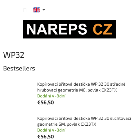
Skip
SHOPP
to
content
CART
WP32
Bestsellers
Kopírovací břitová destička WP 32 30 středně
hrubovací geometrie MG, povlak CX23TX
Dodání 4-8dní
€56,50
Kopírovací břitová destička WP 32 30 šlichtovací
geometrie SM, povlak CX23TX
Dodání 4-8dní
€56,50