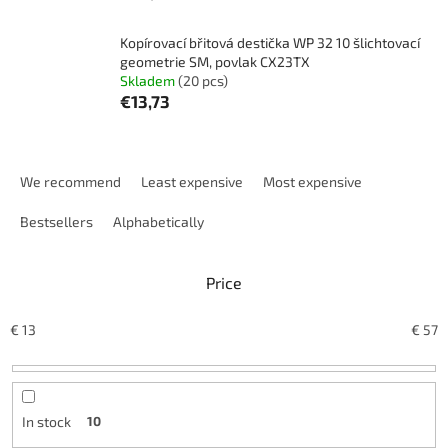
Kopírovací břitová destička WP 32 10 šlichtovací
geometrie SM, povlak CX23TX
Skladem
(20 pcs)
€13,73
P
r
We recommend
Least expensive
Most expensive
o
d
Bestsellers
Alphabetically
u
c
Price
t
s
o
€
13
€
57
r
t
i
n
In stock
10
g