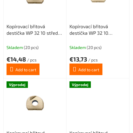
o
f
p
r
Kopírovací břitová
Kopírovací břitová
o
destička WP 32 10 středně
destička WP 32 10
d
hrubovací geometrie MM,
šlichtovací geometrie SM,
u
povlak CX23TX
povlak CX23TX
c
Skladem
(20 pcs)
Skladem
(20 pcs)
t
€14,48
€13,73
s
/ pcs
/ pcs
Add to cart
Add to cart
Výprodej
Výprodej
Kopírovací břitová
Kopírovací břitová