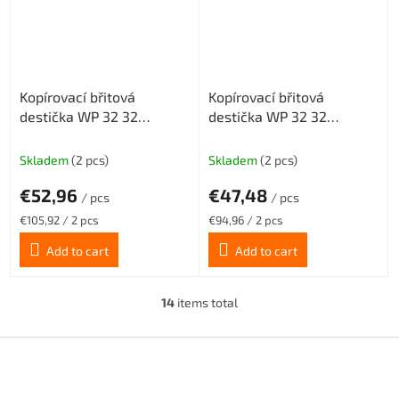
Kopírovací břitová
Kopírovací břitová
destička WP 32 32
destička WP 32 32
středně hrubovací
šlichtovací geometrie SM,
geometrie MM, povlak
povlak CX22HS
Skladem
(2 pcs)
Skladem
(2 pcs)
CX22HS
€52,96
€47,48
/ pcs
/ pcs
Measure
Measure
€105,92 / 2 pcs
€94,96 / 2 pcs
price:
price:
Add to cart
Add to cart
14
items total
L
i
s
F
t
o
i
o
n