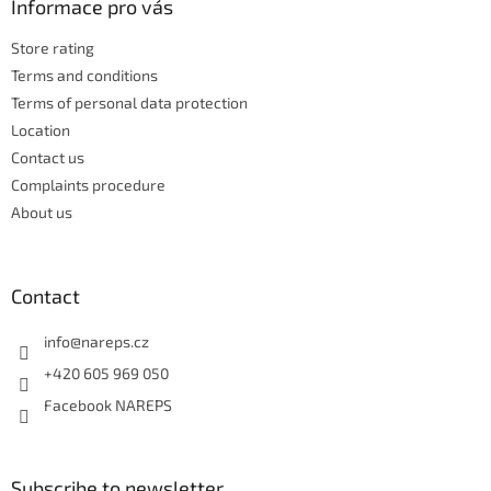
t
Informace pro vás
g
e
c
Store rating
r
o
n
Terms and conditions
t
Terms of personal data protection
r
Location
o
Contact us
l
s
Complaints procedure
About us
Contact
info
@
nareps.cz
+420 605 969 050
Facebook NAREPS
Subscribe to newsletter