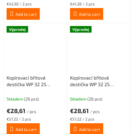
Measure
Measure
€42,92 / 2 pcs
€41,28 / 2 pcs
price:
price:
Add to cart
Add to cart
Výprodej
Výprodej
Kopírovací břitová
Kopírovací břitová
destička WP 32 25
destička WP 32 25
středně hrubovací
šlichtovací geometrie SM,
geometrie MM, povlak
povlak CX22HS
Skladem
(26 pcs)
Skladem
(26 pcs)
CX22HS
€28,61
€28,61
/ pcs
/ pcs
Measure
Measure
€57,22 / 2 pcs
€57,22 / 2 pcs
price:
price:
Add to cart
Add to cart