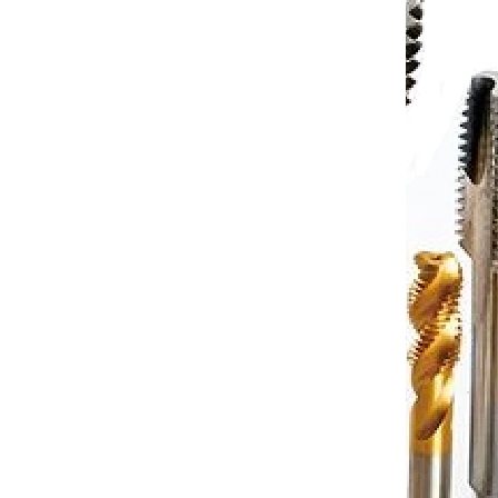
Karbidový středící vrták úhel
zahloubení 90°, průměr
m
špičky=1,6mm, stopka=4mm
í 4-8dní
Dodání 4-8dní
to cart
€22,05
Add to cart
/ pcs
250090U
Code:
DCN0300090U