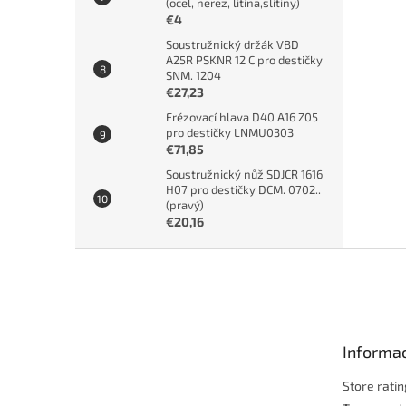
(ocel, nerez, litina,slitiny)
€4
Soustružnický držák VBD
A25R PSKNR 12 C pro destičky
SNM. 1204
€27,23
Frézovací hlava D40 A16 Z05
pro destičky LNMU0303
€71,85
Soustružnický nůž SDJCR 1616
H07 pro destičky DCM. 0702..
(pravý)
€20,16
F
o
o
t
e
Informac
r
Store ratin