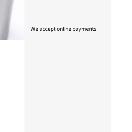
Karbi
zahl
špič
We accept online payments
€25
Karbi
zahl
špič