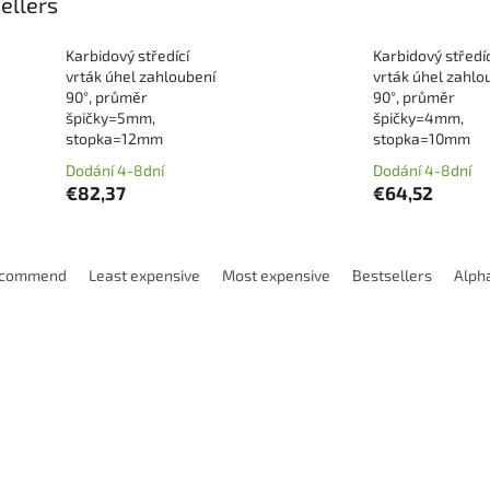
ellers
Karbidový středící
Karbidový středíc
vrták úhel zahloubení
vrták úhel zahlo
90°, průměr
90°, průměr
špičky=5mm,
špičky=4mm,
stopka=12mm
stopka=10mm
Dodání 4-8dní
Dodání 4-8dní
€82,37
€64,52
ecommend
Least expensive
Most expensive
Bestsellers
Alpha
Code:
DCN0100090U
Code:
DCN0