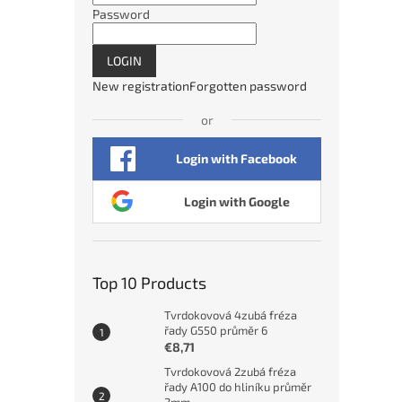
Password
LOGIN
New registration
Forgotten password
or
Login with Facebook
Login with Google
Top 10 Products
Tvrdokovová 4zubá fréza
řady G550 průměr 6
€8,71
Tvrdokovová 2zubá fréza
řady A100 do hliníku průměr