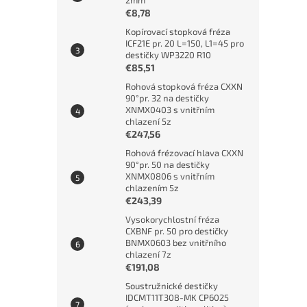
2mm
€8,78
Kopírovací stopková fréza
ICF21E pr. 20 L=150, L1=45 pro
destičky WP3220 R10
€85,51
Rohová stopková fréza CXXN
90°pr. 32 na destičky
XNMX0403 s vnitřním
chlazení 5z
€247,56
Rohová frézovací hlava CXXN
90°pr. 50 na destičky
XNMX0806 s vnitřním
chlazením 5z
€243,39
Vysokorychlostní fréza
CXBNF pr. 50 pro destičky
BNMX0603 bez vnitřního
chlazení 7z
€191,08
Soustružnické destičky
IDCMT11T308-MK CP6025