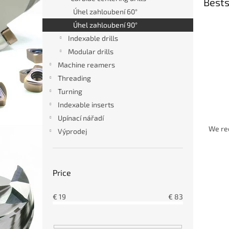
Bests
Úhel zahloubení 60°
Úhel zahloubení 90°
Indexable drills
Modular drills
Machine reamers
Threading
Turning
Indexable inserts
P
Upínací nářadí
r
We r
Výprodej
o
d
L
u
i
c
Price
s
t
t
s
€
19
€
83
o
o
f
r
p
t