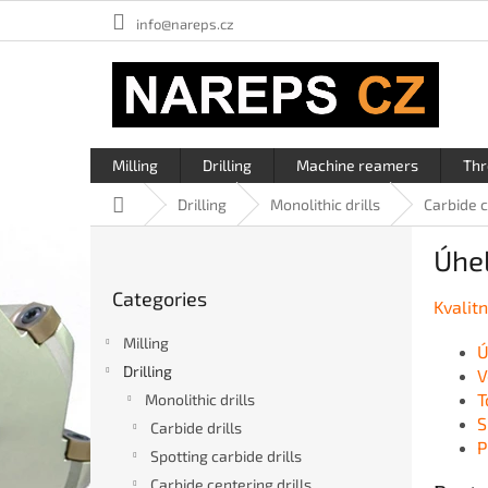
Skip
info@nareps.cz
to
content
Milling
Drilling
Machine reamers
Thr
Home
Drilling
Monolithic drills
Carbide c
S
Úhel
i
Skip
d
Categories
categories
Kvalit
e
b
Milling
Ú
a
Drilling
V
r
T
Monolithic drills
S
Carbide drills
P
Spotting carbide drills
Carbide centering drills