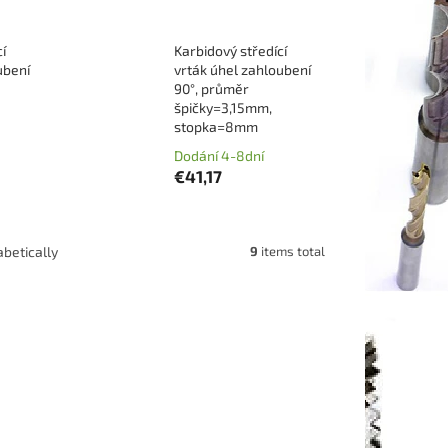
í
Karbidový středící
ubení
vrták úhel zahloubení
90°, průměr
špičky=3,15mm,
stopka=8mm
Dodání 4-8dní
€41,17
9
items total
betically
125090U
Code:
DCN0160090U