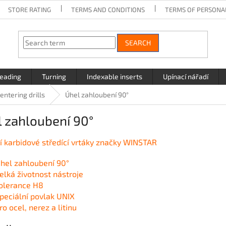
STORE RATING
TERMS AND CONDITIONS
TERMS OF PERSONA
SEARCH
eading
Turning
Indexable inserts
Upínací nářadí
entering drills
Úhel zahloubení 90°
 zahloubení 90°
ní karbidové středící vrtáky značky WINSTAR
hel zahloubení 90°
elká životnost nástroje
olerance H8
peciální povlak UNIX
ro ocel, nerez a litinu