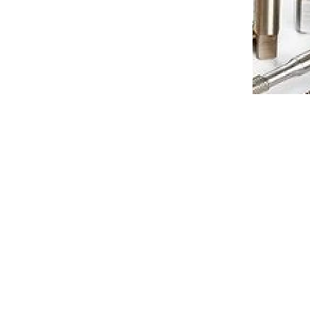
Karbidový středící vrták úhel
zahloubení 90°, průměr
m
špičky=3mm, stopka=8mm
í 4-8dní
Dodání 4-8dní
to cart
€41,17
Add to cart
/ pcs
400090U
Code:
DCN0500090U
Karbidový středící vrták úhel
zahloubení 90°, průměr
špičky=5mm, stopka=12mm
í 4-8dní
Dodání 4-8dní