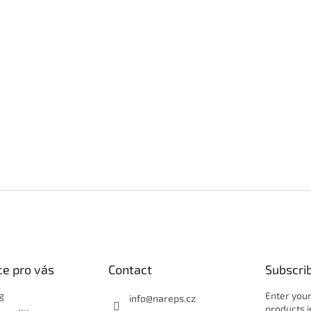
e pro vás
Contact
Subscri
g
Enter your
info
@
nareps.cz
products i