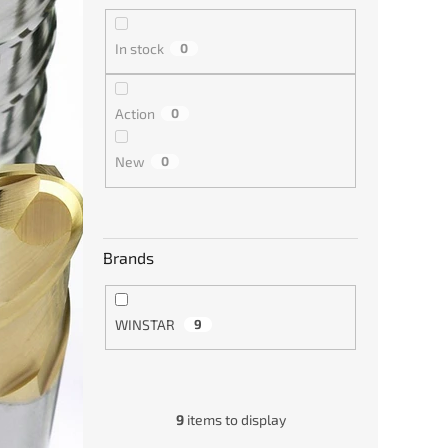
r
i
o
n
In stock
0
d
g
Karbi
u
zahl
c
Action
0
špič
t
s
New
0
€20
Brands
WINSTAR
9
9
items to display