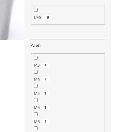
UFS
9
Závit
Tváře
dráž
M3
1
M4
1
€39
M5
1
M6
1
M8
1