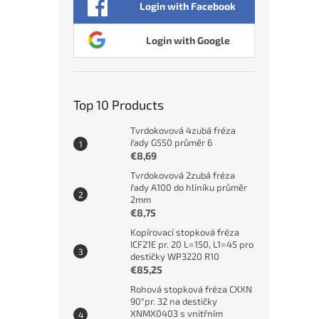
Login with Facebook
Login with Google
Top 10 Products
Tvrdokovová 4zubá fréza
řady G550 průměr 6
€8,69
Tvrdokovová 2zubá fréza
řady A100 do hliníku průměr
2mm
€8,75
Kopírovací stopková fréza
ICF21E pr. 20 L=150, L1=45 pro
destičky WP3220 R10
€85,25
Rohová stopková fréza CXXN
90°pr. 32 na destičky
XNMX0403 s vnitřním