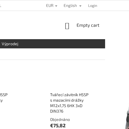
EUR
English
L DATA PROTECTION
LOCATION
CONTACT US
Login
COMPLAINTS
SHOPPING
Empty cart
CART
Výprodej
 HSSP
Tvářecí závitník HSSP
ky
s mazacími drážky
M12x1,75 6HX 3xD
DIN376
Objednáno
€75,82