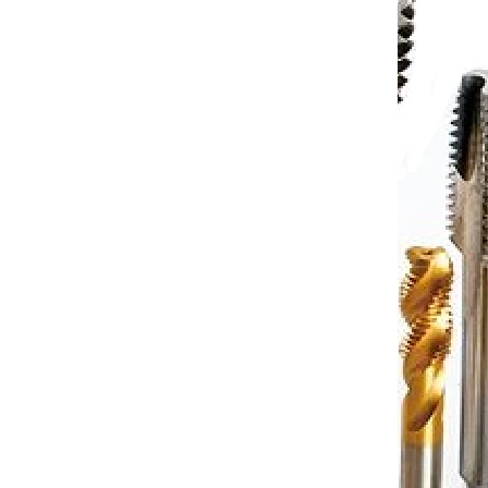
to cart
€91,89
Add to cart
/ pcs
P2CCM3T
Code:
P2CCM4T
acími
Tvářecí závitník HSSP s mazacími
371
drážky M4x0,7 6HX 3xD DIN371
jednáno
Objednáno
to cart
€39,58
Add to cart
/ pcs
P2CCM6T
Code:
P2CCM8T