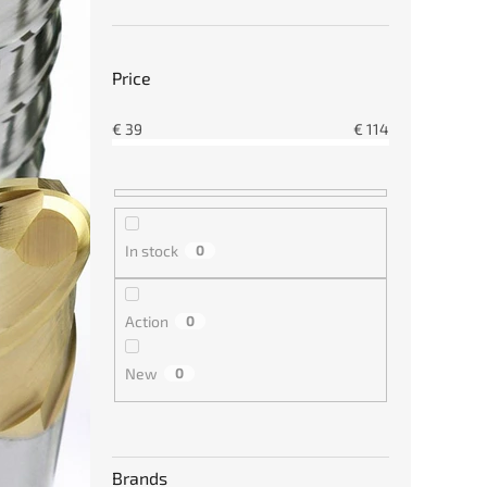
€54
Price
€
39
€
114
In stock
0
Tváře
dráž
Action
0
New
0
€11
Brands