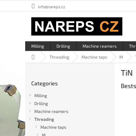
Skip
info@nareps.cz
to
content
Milling
Drilling
Machine reamers
Thr
Home
Threading
Machine taps
M
S
TiN
i
Skip
d
Categories
categories
Bests
e
b
Milling
a
Drilling
r
Machine reamers
Threading
Machine taps
M