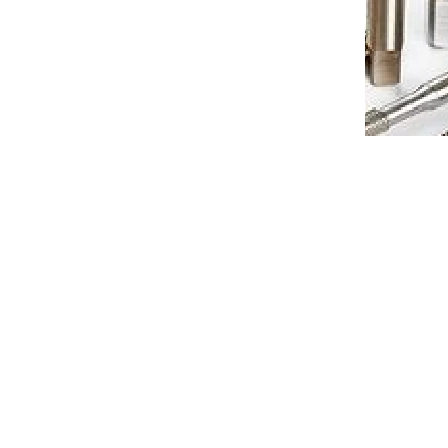
acími
Tvářecí závitník HSSP s mazacími
1
drážky M8x1,25 6HX 3xD DIN371
jednáno
Objednáno
to cart
€44,52
Add to cart
/ pcs