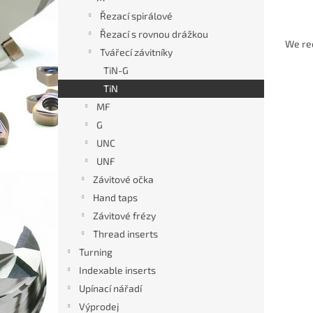
Řezací spirálové
P
Řezací s rovnou drážkou
r
We r
Tvářecí závitníky
o
TiN-G
d
L
u
TiN
i
c
MF
s
t
G
t
s
UNC
o
o
UNF
f
r
p
t
Závitové očka
r
i
Hand taps
o
n
Závitové frézy
d
g
Thread inserts
Tváře
u
Turning
dráž
c
t
Indexable inserts
s
Upínací nářadí
Výprodej