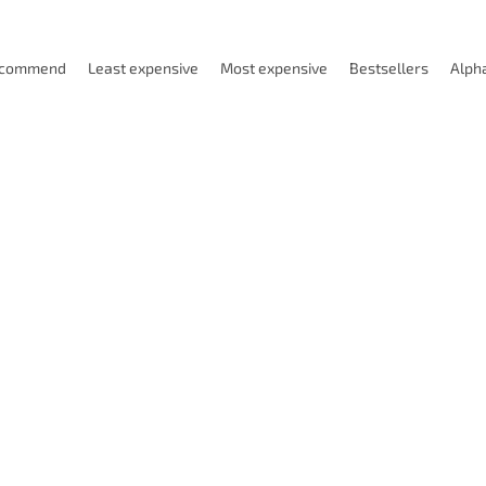
ecommend
Least expensive
Most expensive
Bestsellers
Alpha
Code:
P2CCM10T
Code:
P
cí závitník HSSP s mazacími
Tvářecí závitník HSSP s maz
ky M10x1,5 6HX 3xD DIN371
drážky M12x1,75 6HX 3xD DI
Objednáno
Ob