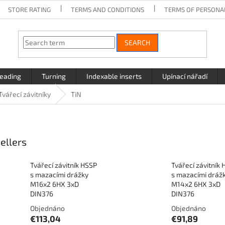
STORE RATING
TERMS AND CONDITIONS
TERMS OF PERSONA
SEARCH
eading
Turning
Indexable inserts
Upínací nářadí
Tvářecí závitníky
TiN
ellers
Tvářecí závitník HSSP
Tvářecí závitník
s mazacími drážky
s mazacími dráž
M16x2 6HX 3xD
M14x2 6HX 3xD
DIN376
DIN376
Objednáno
Objednáno
€113,04
€91,89