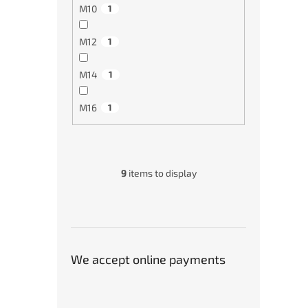
M10
1
M12
1
M14
1
M16
1
9
items to display
We accept online payments