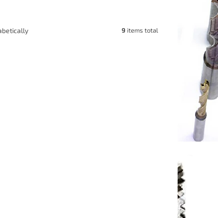
9
items total
betically
2CCM12T
Code:
P2CCM14T
acími
Tvářecí závitník HSSP s mazacími
N376
drážky M14x2 6HX 3xD DIN376
jednáno
Objednáno