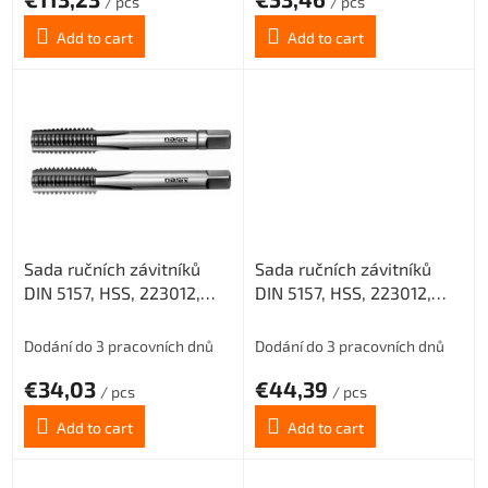
s
/ pcs
/ pcs
Add to cart
Add to cart
Sada ručních závitníků
Sada ručních závitníků
DIN 5157, HSS, 223012,
DIN 5157, HSS, 223012,
G1/8" /0302/
G1/4" /0302/
Dodání do 3 pracovních dnů
Dodání do 3 pracovních dnů
€34,03
€44,39
/ pcs
/ pcs
Add to cart
Add to cart