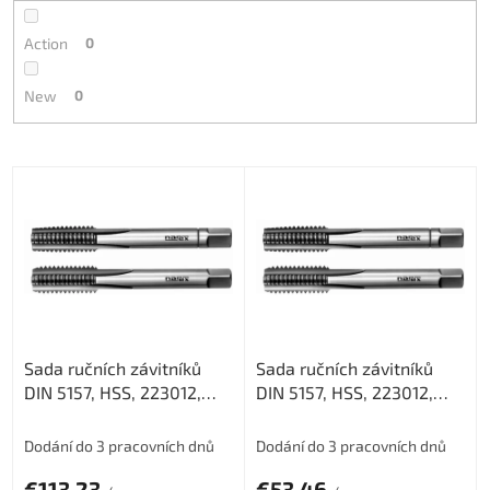
Action
0
New
0
L
i
s
t
o
f
p
r
Sada ručních závitníků
Sada ručních závitníků
o
DIN 5157, HSS, 223012,
DIN 5157, HSS, 223012,
d
G3/4" /0302/
G3/8" /0302/
u
c
Dodání do 3 pracovních dnů
Dodání do 3 pracovních dnů
t
€113,23
€53,46