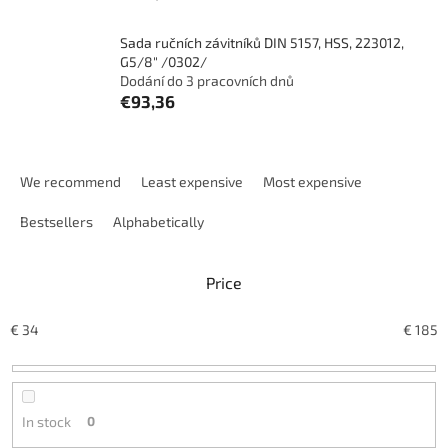
Sada ručních závitníků DIN 5157, HSS, 223012,
G5/8" /0302/
Dodání do 3 pracovních dnů
€93,36
P
r
We recommend
Least expensive
Most expensive
o
d
Bestsellers
Alphabetically
u
c
Price
t
s
o
€
34
€
185
r
t
i
n
In stock
0
g