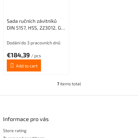
Sada ručních závitníků
DIN 5157, HSS, 223012, G1"
/0302/
Dodání do 3 pracovních dnů
€184,39
/ pcs
Add to cart
7
items total
L
i
s
F
t
o
i
o
n
t
Informace pro vás
g
e
c
Store rating
r
o