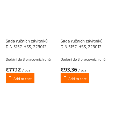
Sada ručních závitníků
Sada ručních závitníků
DIN 5157, HSS, 223012,
DIN 5157, HSS, 223012,
G1/2" /0302/
G5/8" /0302/
Dodání do 3 pracovních dnů
Dodání do 3 pracovních dnů
€77,12
€93,36
/ pcs
/ pcs
Add to cart
Add to cart