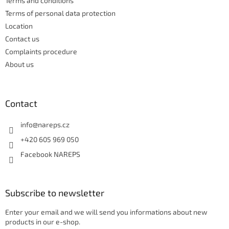
n
Terms and conditions
t
Terms of personal data protection
r
Location
o
Contact us
l
s
Complaints procedure
About us
Contact
info
@
nareps.cz
+420 605 969 050
Facebook NAREPS
Subscribe to newsletter
Enter your email and we will send you informations about new
products in our e-shop.