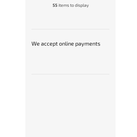
55
items to display
€55
We accept online payments
Stroj
povr
ISO2
€60