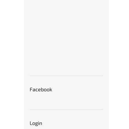
Stroj
povr
ISO2
Facebook
€75
Login