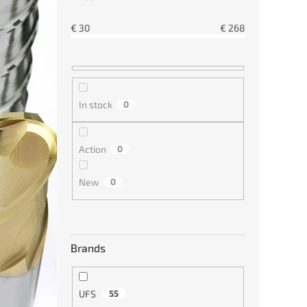
€33
€
30
€
268
In stock
0
Action
0
New
0
Stroj
povr
ISO2
Brands
€38
UFS
55