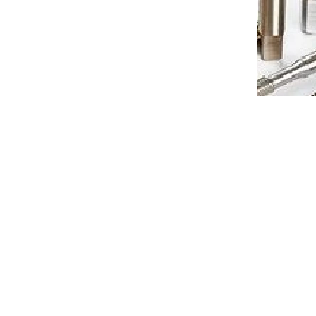
ru s
Strojní závitník pro slepou díru s
5xD-
povrchem TIN MF10x1 2,5xD-HSSE-
ISO2 6H
jednáno
Objednáno
to cart
€34,38
Add to cart
/ pcs
12X1-5T
Code:
E61MF12X1T