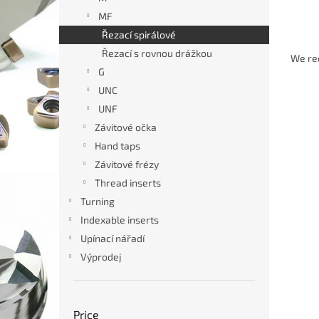
MF
Řezací spirálové
P
Řezací s rovnou drážkou
r
We r
o
G
d
UNC
L
u
UNF
i
c
Závitové očka
s
t
Hand taps
t
s
o
o
Závitové frézy
f
r
Thread inserts
p
t
Turning
r
i
Indexable inserts
o
n
Upínací nářadí
d
g
Stroj
Výprodej
u
povr
c
HSSE
t
s
Price