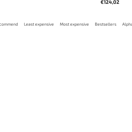
€124,02
ecommend
Least expensive
Most expensive
Bestsellers
Alpha
Code:
E60MF10X1-25T
Code:
E60
ní závitník pro slepou díru s
Strojní závitník pro slepou dí
chem TIN MF10x1,25 2,5xD-
povrchem TIN MF10x1 2,5xD
 ISO2/6H
ISO2/6H
Objednáno
Ob