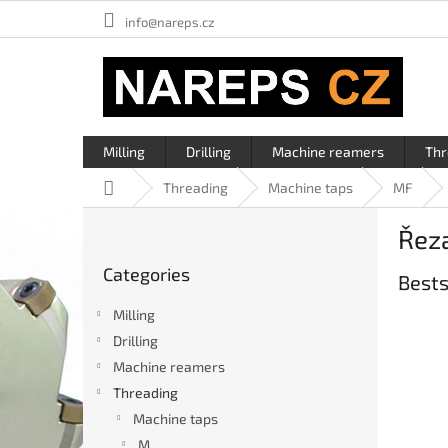
Skip
info@nareps.cz
to
content
Milling
Drilling
Machine reamers
Thr
Home
Threading
Machine taps
MF
S
Řeza
i
Skip
d
Categories
categories
Bests
e
b
Milling
a
Drilling
r
Machine reamers
Threading
Machine taps
M