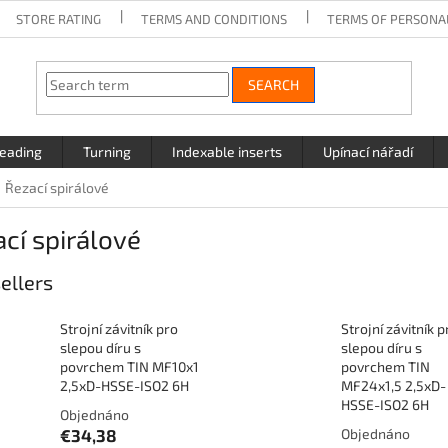
STORE RATING
TERMS AND CONDITIONS
TERMS OF PERSONA
SEARCH
eading
Turning
Indexable inserts
Upínací nářadí
Řezací spirálové
cí spirálové
ellers
Strojní závitník pro
Strojní závitník p
slepou díru s
slepou díru s
povrchem TIN MF10x1
povrchem TIN
2,5xD-HSSE-ISO2 6H
MF24x1,5 2,5xD-
HSSE-ISO2 6H
Objednáno
€34,38
Objednáno