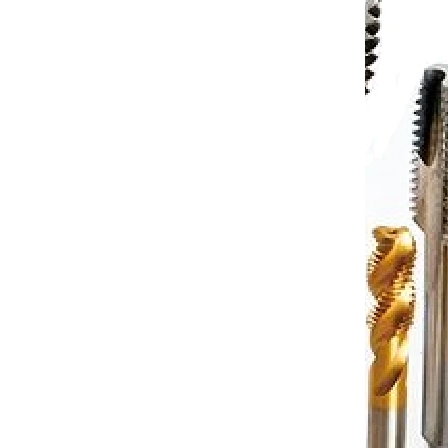
to cart
€38,03
Add to cart
/ pcs
6X0-75T
Code:
E60MF8X0-75T
ru s
Strojní závitník pro slepou díru s
xD-
povrchem TIN MF8x0,75 2,5xD-
HSSE ISO2/6H
jednáno
Objednáno
to cart
€35,02
Add to cart
/ pcs
0X1-25T
Code:
E61MF10X1T