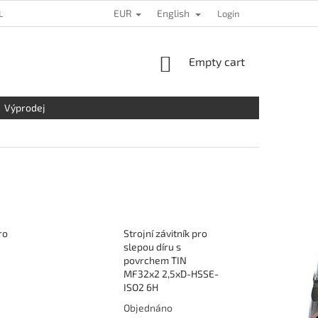
EUR
English
L DATA PROTECTION
LOCATION
CONTACT US
Login
COMPLAINTS
SHOPPING
Empty cart
CART
Výprodej
ro
Strojní závitník pro
slepou díru s
povrchem TIN
MF32x2 2,5xD-HSSE-
ISO2 6H
Objednáno