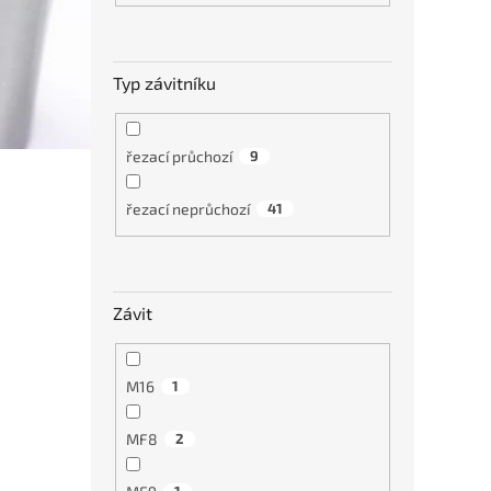
Typ závitníku
řezací průchozí
9
řezací neprůchozí
41
Stroj
povr
ISO2
Závit
€30
M16
1
MF8
2