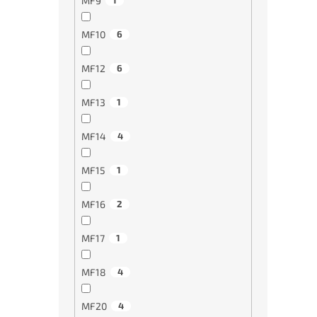
MF9
1
MF10
6
MF12
6
Stroj
povr
MF13
1
HSSE
MF14
4
€43
MF15
1
MF16
2
MF17
1
MF18
4
MF20
4