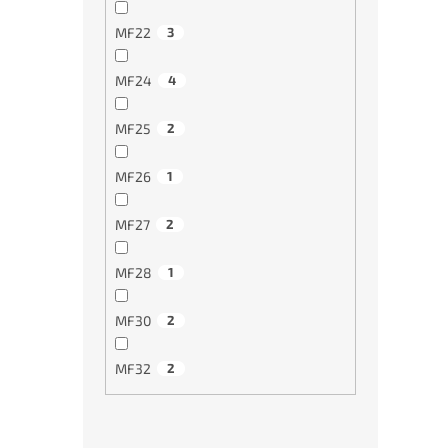
MF22
3
Stroj
povr
ISO2
MF24
4
MF25
2
€62
MF26
1
MF27
2
MF28
1
MF30
2
MF32
2
Stroj
povr
ISO2