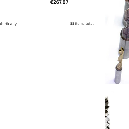
€267,87
55
items total
betically
MF10X1T
Code:
E60MF4X0-5T
ru s
Strojní závitník pro slepou díru s
-HSSE
povrchem TIN MF4x0,5 2,5xD-HSSE
ISO2/6H
jednáno
Objednáno