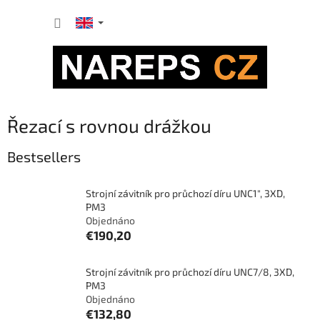
Skip
SHOPP
to
content
CART
Řezací s rovnou drážkou
Bestsellers
Strojní závitník pro průchozí díru UNC1", 3XD,
PM3
Objednáno
€190,20
Strojní závitník pro průchozí díru UNC7/8, 3XD,
PM3
Objednáno
€132,80