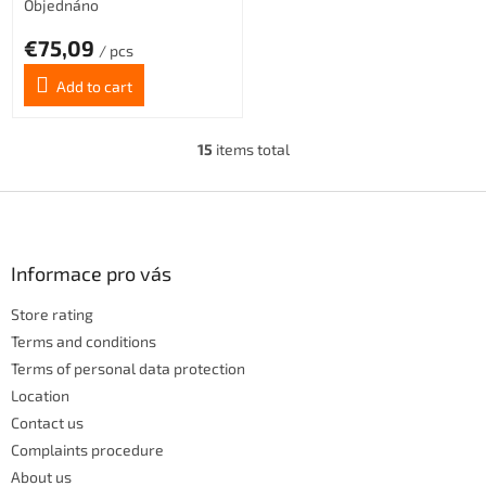
Objednáno
€75,09
/ pcs
Add to cart
15
items total
L
i
s
F
t
o
i
o
n
t
Informace pro vás
g
e
c
Store rating
r
o
n
Terms and conditions
t
Terms of personal data protection
r
Location
o
Contact us
l
s
Complaints procedure
About us