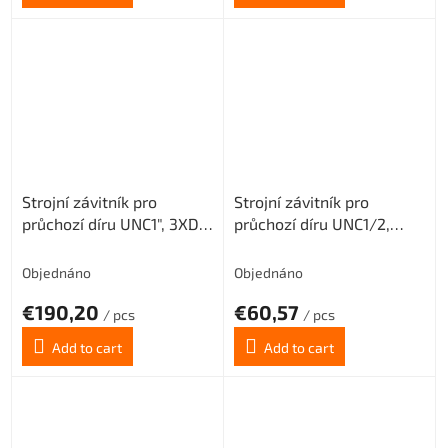
Strojní závitník pro
Strojní závitník pro
průchozí díru UNC1", 3XD,
průchozí díru UNC1/2,
PM3
3XD, PM3
Objednáno
Objednáno
€190,20
€60,57
/ pcs
/ pcs
Add to cart
Add to cart