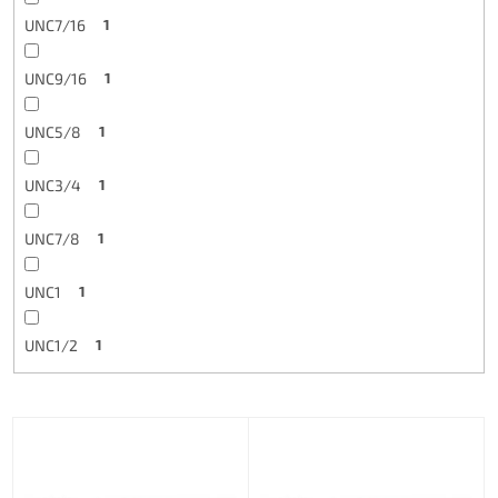
UNC7/16
1
UNC9/16
1
UNC5/8
1
UNC3/4
1
UNC7/8
1
UNC1
1
UNC1/2
1
L
i
s