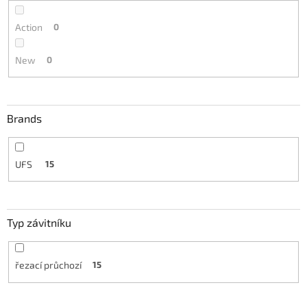
Action
0
New
0
Brands
UFS
15
Typ závitníku
řezací průchozí
15