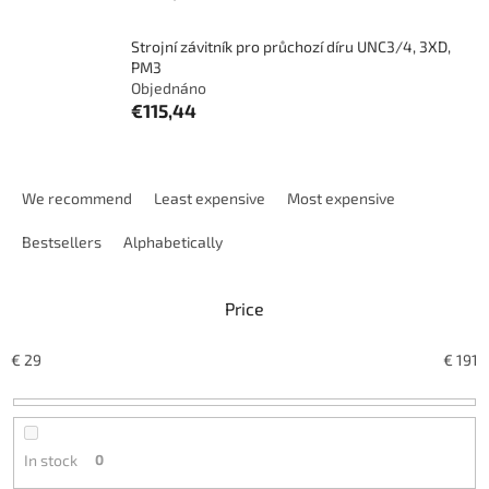
Strojní závitník pro průchozí díru UNC3/4, 3XD,
PM3
Objednáno
€115,44
P
r
We recommend
Least expensive
Most expensive
o
d
Bestsellers
Alphabetically
u
c
Price
t
s
o
€
29
€
191
r
t
i
n
In stock
0
g