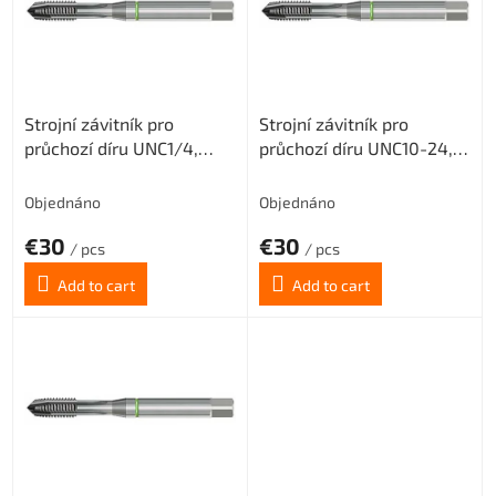
t
o
f
p
r
Strojní závitník pro
Strojní závitník pro
o
průchozí díru UNC1/4,
průchozí díru UNC10-24,
d
3XD, PM3
3XD, PM3
u
c
Objednáno
Objednáno
t
€30
€30
s
/ pcs
/ pcs
Add to cart
Add to cart