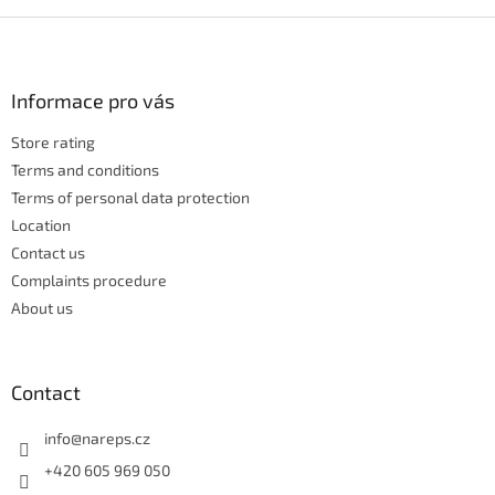
i
s
F
t
o
i
o
n
t
Informace pro vás
g
e
c
Store rating
r
o
n
Terms and conditions
t
Terms of personal data protection
r
Location
o
Contact us
l
s
Complaints procedure
About us
Contact
info
@
nareps.cz
+420 605 969 050