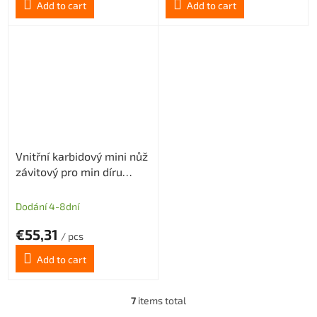
Add to cart
Add to cart
Vnitřní karbidový mini nůž
závitový pro min díru
8mm (pravý) P 1,00-1,75
Dodání 4-8dní
€55,31
/ pcs
Add to cart
7
items total
L