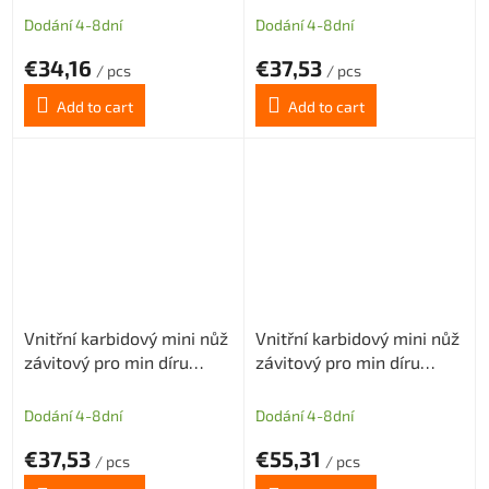
Dodání 4-8dní
Dodání 4-8dní
€34,16
€37,53
/ pcs
/ pcs
Add to cart
Add to cart
Vnitřní karbidový mini nůž
Vnitřní karbidový mini nůž
závitový pro min díru
závitový pro min díru
6mm (pravý) P 1,00-1,50
10mm (pravý) P 1,00-2,00
Dodání 4-8dní
Dodání 4-8dní
€37,53
€55,31
/ pcs
/ pcs