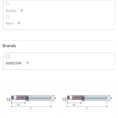
Action
0
New
0
Brands
WINSTAR
7
L
i
s
t
o
f
p