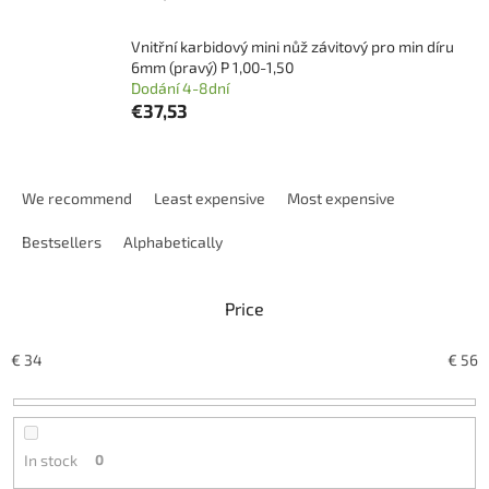
Vnitřní karbidový mini nůž závitový pro min díru
6mm (pravý) P 1,00-1,50
Dodání 4-8dní
€37,53
P
r
We recommend
Least expensive
Most expensive
o
d
Bestsellers
Alphabetically
u
c
Price
t
s
o
€
34
€
56
r
t
i
n
In stock
0
g