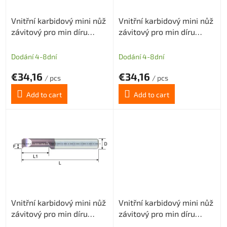
r
Vnitřní karbidový mini nůž
Vnitřní karbidový mini nůž
o
závitový pro min díru
závitový pro min díru
d
2,6mm (pravý) P 0,45-0,7
3,2mm (pravý) P 0,7-1,00
u
c
Dodání 4-8dní
Dodání 4-8dní
t
€34,16
€34,16
s
/ pcs
/ pcs
Add to cart
Add to cart
Vnitřní karbidový mini nůž
Vnitřní karbidový mini nůž
závitový pro min díru
závitový pro min díru
4,1mm (pravý) P 0,8-1,00
5,1mm (pravý) P 1,00-1,25