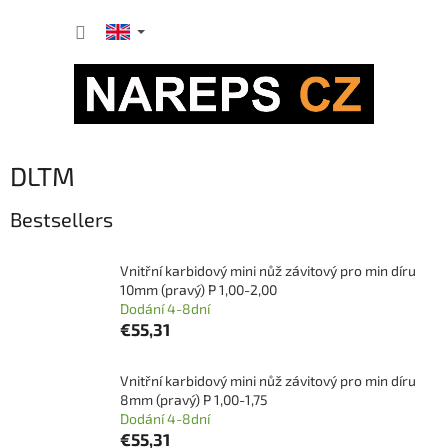
Skip
SHOPP
to
content
CART
DLTM
Bestsellers
Vnitřní karbidový mini nůž závitový pro min díru
10mm (pravý) P 1,00-2,00
Dodání 4-8dní
€55,31
Vnitřní karbidový mini nůž závitový pro min díru
8mm (pravý) P 1,00-1,75
Dodání 4-8dní
€55,31