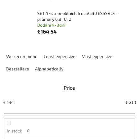
SET 4ks monolitních fréz V530 ESSSVC4 -
průměry 6,8,10,12
Dodání 4-8dní
€164,54
P
r
We recommend
Least expensive
Most expensive
o
d
Bestsellers
Alphabetically
u
c
Price
t
s
o
€
134
€
210
r
t
i
n
In stock
0
g