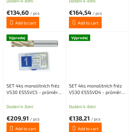
c
Dodání 4-8dní
Dodání 4-8dní
t
€134,60
€164,54
s
/ pcs
/ pcs
Add to cart
Add to cart
Výprodej
Výprodej
SET 4ks monolitních fréz
SET 4ks monolitních fréz
V530 ESSSVC5 - průměry
V530 ESSSVD4 - průměry
6,8,10,12
6,8,10,12
Dodání 4-8dní
Dodání 4-8dní
€209,91
€138,21
/ pcs
/ pcs
Add to cart
Add to cart