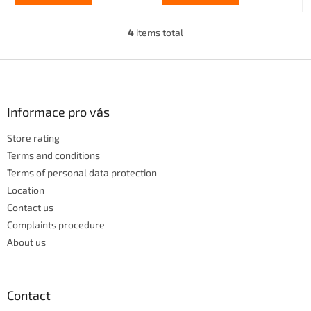
4
items total
L
i
s
F
t
o
i
o
n
t
Informace pro vás
g
e
c
Store rating
r
o
n
Terms and conditions
t
Terms of personal data protection
r
Location
o
Contact us
l
s
Complaints procedure
About us
Contact