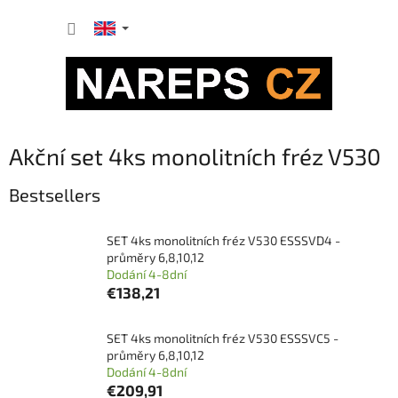
Skip
SHOPP
to
content
CART
Akční set 4ks monolitních fréz V530
Bestsellers
SET 4ks monolitních fréz V530 ESSSVD4 -
průměry 6,8,10,12
Dodání 4-8dní
€138,21
SET 4ks monolitních fréz V530 ESSSVC5 -
průměry 6,8,10,12
Dodání 4-8dní
€209,91